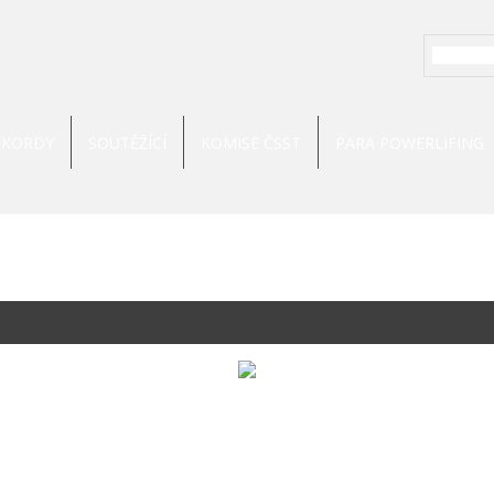
EKORDY
SOUTĚŽÍCÍ
KOMISE ČSST
PARA POWERLIFING