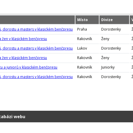
Místo
Divize
rů, dorostu a masters v klasickém benčpresu
Praha
Dorostenky
 a žen v klasickém benčpresu
Rakovník
Ženy
rů, dorostu a masters v klasickém benčpresu
Lukov
Dorostenky
 a žen v klasickém benčpresu
Rakovník
Ženy
tu a juniorů v klasickém benčpresu
Rakovník
Juniorky
rů, dorostu a masters v klasickém benčpresu
Rakovník
Dorostenky
atabázi webu