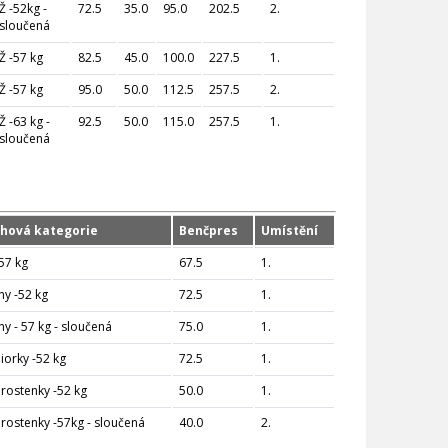
Ž -52kg -
72.5
35.0
95.0
202.5
2.
sloučená
Ž -57 kg
82.5
45.0
100.0
227.5
1.
Ž -57 kg
95.0
50.0
112.5
257.5
2.
Ž -63 kg -
92.5
50.0
115.0
257.5
1.
sloučená
hová kategorie
Benčpres
Umístění
-57 kg
67.5
1.
ny -52 kg
72.5
1.
ny - 57 kg - sloučená
75.0
1.
niorky -52 kg
72.5
1.
rostenky -52 kg
50.0
1.
rostenky -57kg - sloučená
40.0
2.