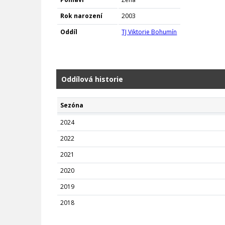
Rok narození
2003
Oddíl
TJ Viktorie Bohumín
Oddílová historie
Sezóna
2024
2022
2021
2020
2019
2018