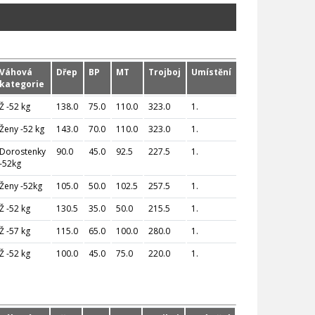
Váhová
Dřep
BP
MT
Trojboj
Umístění
kategorie
Ž -52 kg
138.0
75.0
110.0
323.0
1.
Ženy -52 kg
143.0
70.0
110.0
323.0
1.
Dorostenky
90.0
45.0
92.5
227.5
1.
-52kg
Ženy -52kg
105.0
50.0
102.5
257.5
1.
Ž -52 kg
130.5
35.0
50.0
215.5
1.
Ž -57 kg
115.0
65.0
100.0
280.0
1.
Ž -52 kg
100.0
45.0
75.0
220.0
1.