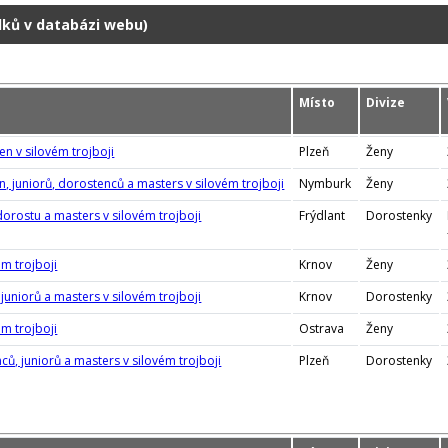
dků v databázi webu)
Místo
Divize
en v silovém trojboji
Plzeň
Ženy
, juniorů, dorostenců a masters v silovém trojboji
Nymburk
Ženy
dorostu a masters v silovém trojboji
Frýdlant
Dorostenky
ém trojboji
Krnov
Ženy
juniorů a masters v silovém trojboji
Krnov
Dorostenky
ém trojboji
Ostrava
Ženy
ů, juniorů a masters v silovém trojboji
Plzeň
Dorostenky