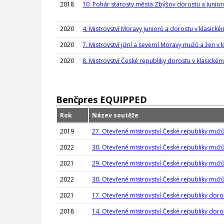
2018
10. Pohár starosty města Zbýšov dorostu a juniorů
2020
4. Mistrovství Moravy juniorů a dorostu v klasické
2020
7. Mistrovství jižní a severní Moravy mužů a žen v 
2020
8. Mistrovství České republiky dorostu v klasickém
Benčpres EQUIPPED
Rok
Název soutěže
2019
27. Otevřené mistrovství České republiky muž
2022
30. Otevřené mistrovství České republiky mužů
2021
29. Otevřené mistrovství České republiky muž
2022
30. Otevřené mistrovství České republiky mužů
2021
17. Otevřené mistrovství České republiky doro
2018
14. Otevřené mistrovství České republiky doro