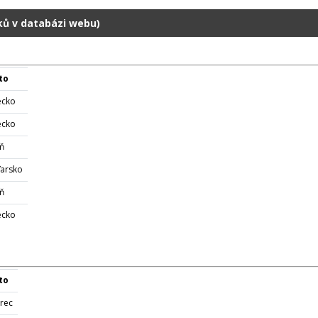
dků v databázi webu)
to
ecko
ecko
eň
arsko
eň
ecko
to
erec