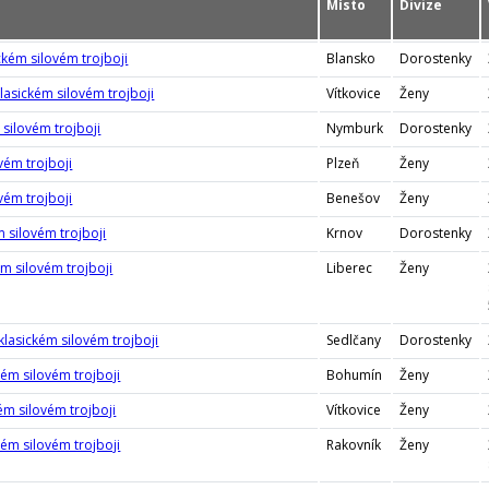
Místo
Divize
ckém silovém trojboji
Blansko
Dorostenky
klasickém silovém trojboji
Vítkovice
Ženy
 silovém trojboji
Nymburk
Dorostenky
vém trojboji
Plzeň
Ženy
vém trojboji
Benešov
Ženy
m silovém trojboji
Krnov
Dorostenky
m silovém trojboji
Liberec
Ženy
 klasickém silovém trojboji
Sedlčany
Dorostenky
kém silovém trojboji
Bohumín
Ženy
ém silovém trojboji
Vítkovice
Ženy
kém silovém trojboji
Rakovník
Ženy