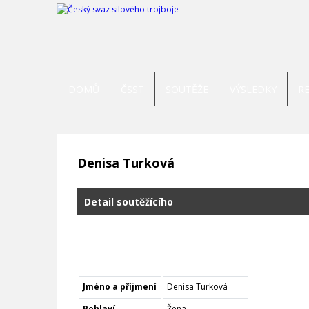
DOMŮ
ČSST
SOUTĚŽE
VÝSLEDKY
R
Denisa Turková
Detail soutěžícího
Jméno a příjmení
Denisa Turková
Pohlaví
Žena