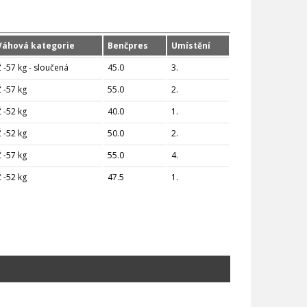
Váhová kategorie
Benčpres
Umístění
Ž -57 kg - sloučená
45.0
3.
Ž -57 kg
55.0
2.
Ž -52 kg
40.0
1.
Ž -52 kg
50.0
2.
Ž -57 kg
55.0
4.
Ž -52 kg
47.5
1.