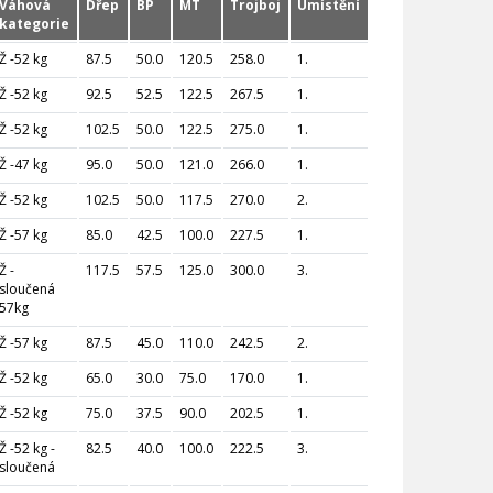
Váhová
Dřep
BP
MT
Trojboj
Umístění
kategorie
Ž -52 kg
87.5
50.0
120.5
258.0
1.
Ž -52 kg
92.5
52.5
122.5
267.5
1.
Ž -52 kg
102.5
50.0
122.5
275.0
1.
Ž -47 kg
95.0
50.0
121.0
266.0
1.
Ž -52 kg
102.5
50.0
117.5
270.0
2.
Ž -57 kg
85.0
42.5
100.0
227.5
1.
Ž -
117.5
57.5
125.0
300.0
3.
sloučená
57kg
Ž -57 kg
87.5
45.0
110.0
242.5
2.
Ž -52 kg
65.0
30.0
75.0
170.0
1.
Ž -52 kg
75.0
37.5
90.0
202.5
1.
Ž -52 kg -
82.5
40.0
100.0
222.5
3.
sloučená