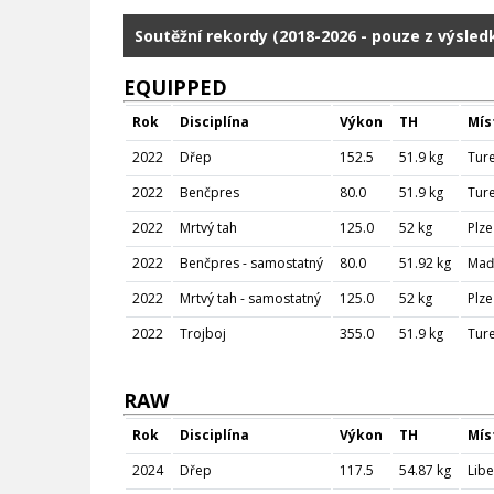
Soutěžní rekordy (2018-2026 - pouze z výsle
EQUIPPED
Rok
Disciplína
Výkon
TH
Mís
2022
Dřep
152.5
51.9 kg
Tur
2022
Benčpres
80.0
51.9 kg
Tur
2022
Mrtvý tah
125.0
52 kg
Plz
2022
Benčpres - samostatný
80.0
51.92 kg
Maď
2022
Mrtvý tah - samostatný
125.0
52 kg
Plz
2022
Trojboj
355.0
51.9 kg
Tur
RAW
Rok
Disciplína
Výkon
TH
Mís
2024
Dřep
117.5
54.87 kg
Lib