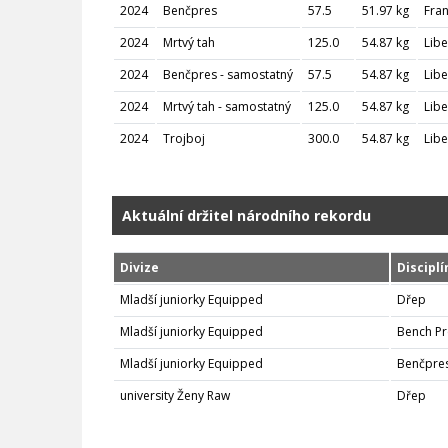
2024
Benčpres
57.5
51.97 kg
Fran
2024
Mrtvý tah
125.0
54.87 kg
Lib
2024
Benčpres - samostatný
57.5
54.87 kg
Lib
2024
Mrtvý tah - samostatný
125.0
54.87 kg
Lib
2024
Trojboj
300.0
54.87 kg
Lib
Aktuální držitel národního rekordu
Divize
Disciplí
Mladší juniorky Equipped
Dřep
Mladší juniorky Equipped
Bench Pr
Mladší juniorky Equipped
Benčpres
university Ženy Raw
Dřep