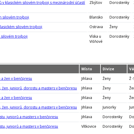
 v klasickém silovém trojboji s mezinárodní účastí
Zbýšov
Dorostenky
m silovém trojboji
Blansko
Dorostenky
klasickém silovém trojboji
Ostrava
Ženy
 silovém trojboji
Víska u
Dorostenky
Višňové
Místo
Divize
Vá
ů a žen v benčpresu
Jihlava
Ženy
Ž 
, žen, juniorů, dorostu a masters v benčpresu
Jihlava
Ženy
Že
ů a žen v benčpresu
Jihlava
Ženy
Že
, žen, juniorů, dorostu a masters v benčpresu
Jihlava
Juniorky
Ju
stu, juniorů a masters v benčpresu
Jihlava
Dorostenky
Do
stu, juniorů a masters v benčpresu
Vítkovice
Dorostenky
Do