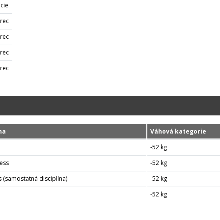
cie
erec
erec
erec
erec
na
Váhová kategorie
-52 kg
ess
-52 kg
 (samostatná disciplína)
-52 kg
-52 kg