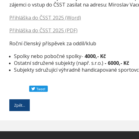
zájemci o vstup do ČSST zasílat na adresu: Miroslav Vac
Přihláška do ČSST 2025 (Word)
Přihláška do ČSST 2025 (PDF)
Roční členský příspěvek za oddíl/klub
Spolky nebo pobočné spolky-
4000,- Kč
Ostatní sdružené subjekty (např. s.r.o.)
- 6000,- Kč
Subjekty sdružující výhradně handicapované sportov
Zpět...