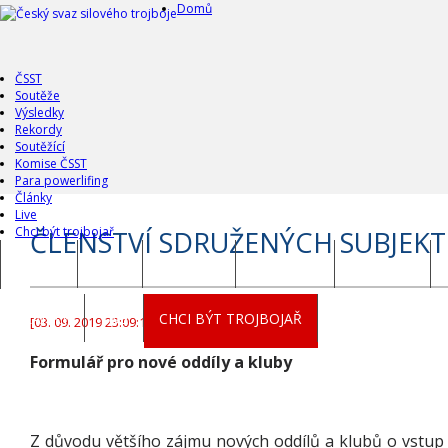
Domů
ČSST
Soutěže
Výsledky
Rekordy
Soutěžící
Komise ČSST
Para powerlifing
Články
Live
Chci být trojbojař
ČLENSTVÍ SDRUŽENÝCH SUBJEKT
DOMŮ
ČSST
SOUTĚŽE
VÝSLEDKY
REKORDY
ČLÁNKY
LIVE
CHCI BÝT TROJBOJAŘ
[03. 09. 2019 23:09:12]
Formulář pro nové oddíly a kluby
Z důvodu většího zájmu nových oddílů a klubů o vstup 