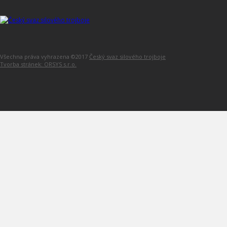
Všechna práva vyhrazena ©2017
Český svaz silového trojboje
Tvorba stránek: ORSYS s.r.o.