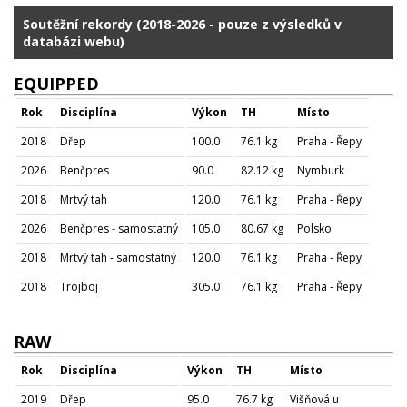
Soutěžní rekordy (2018-2026 - pouze z výsledků v
databázi webu)
EQUIPPED
Rok
Disciplína
Výkon
TH
Místo
2018
Dřep
100.0
76.1 kg
Praha - Řepy
2026
Benčpres
90.0
82.12 kg
Nymburk
2018
Mrtvý tah
120.0
76.1 kg
Praha - Řepy
2026
Benčpres - samostatný
105.0
80.67 kg
Polsko
2018
Mrtvý tah - samostatný
120.0
76.1 kg
Praha - Řepy
2018
Trojboj
305.0
76.1 kg
Praha - Řepy
RAW
Rok
Disciplína
Výkon
TH
Místo
2019
Dřep
95.0
76.7 kg
Višňová u