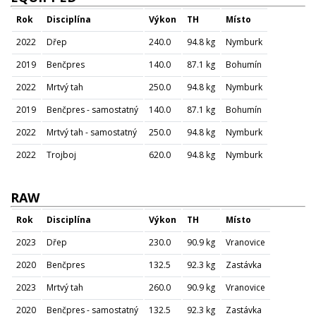
Rok
Disciplína
Výkon
TH
Místo
2022
Dřep
240.0
94.8 kg
Nymburk
2019
Benčpres
140.0
87.1 kg
Bohumín
2022
Mrtvý tah
250.0
94.8 kg
Nymburk
2019
Benčpres - samostatný
140.0
87.1 kg
Bohumín
2022
Mrtvý tah - samostatný
250.0
94.8 kg
Nymburk
2022
Trojboj
620.0
94.8 kg
Nymburk
RAW
Rok
Disciplína
Výkon
TH
Místo
2023
Dřep
230.0
90.9 kg
Vranovice
2020
Benčpres
132.5
92.3 kg
Zastávka
2023
Mrtvý tah
260.0
90.9 kg
Vranovice
2020
Benčpres - samostatný
132.5
92.3 kg
Zastávka