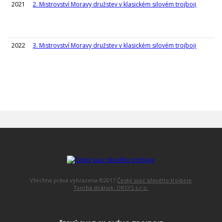
2021
2. Mistrovství Moravy družstev v klasickém silovém trojboji
2022
3. Mistrovství Moravy družstev v klasickém silovém trojboji
Všechna práva vyhrazena ©2017
Český svaz silového trojboje
Tvorba stránek: ORSYS s.r.o.