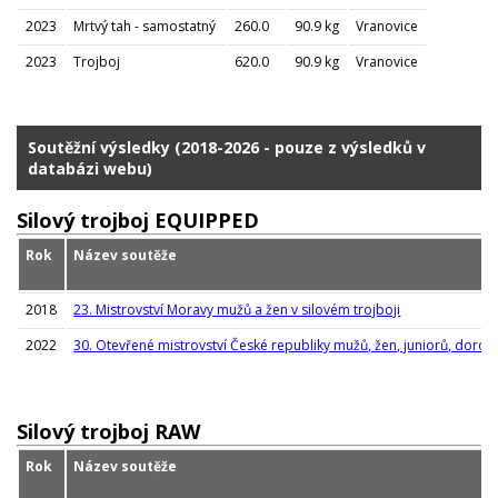
2023
Mrtvý tah - samostatný
260.0
90.9 kg
Vranovice
2023
Trojboj
620.0
90.9 kg
Vranovice
Soutěžní výsledky (2018-2026 - pouze z výsledků v
databázi webu)
Silový trojboj EQUIPPED
Rok
Název soutěže
2018
23. Mistrovství Moravy mužů a žen v silovém trojboji
2022
30. Otevřené mistrovství České republiky mužů, žen, juniorů, dorost
Silový trojboj RAW
Rok
Název soutěže