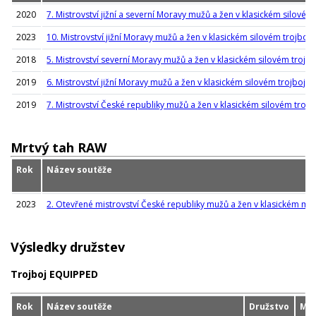
2020
7. Mistrovství jižní a severní Moravy mužů a žen v klasickém silovém 
2023
10. Mistrovství jižní Moravy mužů a žen v klasickém silovém trojboji
2018
5. Mistrovství severní Moravy mužů a žen v klasickém silovém trojbo
2019
6. Mistrovství jižní Moravy mužů a žen v klasickém silovém trojboji
2019
7. Mistrovství České republiky mužů a žen v klasickém silovém trojb
Mrtvý tah RAW
Rok
Název soutěže
2023
2. Otevřené mistrovství České republiky mužů a žen v klasickém mr
Výsledky družstev
Trojboj EQUIPPED
Rok
Název soutěže
Družstvo
Mís