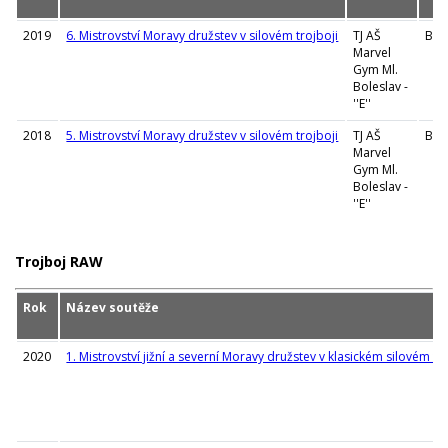
2019
6. Mistrovství Moravy družstev v silovém trojboji
TJ AŠ
Boh
Marvel
Gym Ml.
Boleslav -
''E''
2018
5. Mistrovství Moravy družstev v silovém trojboji
TJ AŠ
Boh
Marvel
Gym Ml.
Boleslav -
''E''
Trojboj RAW
Rok
Název soutěže
2020
1. Mistrovství jižní a severní Moravy družstev v klasickém silovém tr