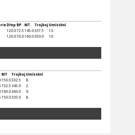
rie
Dřep
BP
MT
Trojboj
Umístění
120.0
72.5
145.0
337.5
13.
120.0
70.0
160.0
350.0
10.
MT
Trojboj
Umístění
0
150.0
332.5
8.
5
152.5
345.0
2.
0
160.0
360.0
9.
5
150.0
335.0
8.