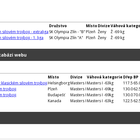
Družstvo
Místo
Divize
Váhová katego
 silovém trojboji - extraliga
SK Olympia Zlín - "B"
Plzeň
Ženy
Ž -69 kg
silovém trojboji - 1. liga
SK Olympia Zlín "A"
Plzeň
Ženy
Ž -69 kg
atabázi webu
Místo
Divize
Váhová kategorie
Dřep
BP
 klasickém silovém trojboji
Helsingborg
Masters I
Masters I -63kg
117.5
65.
m trojboji
Plzeň
Masters I
Masters I -69kg
130.0
62.
m trojboji
Budapešť
Masters I
Masters I -69kg
130.0
70.
Kanada
Masters I
Masters I -63kg
122.5
62.