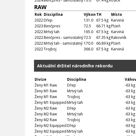
2024
Benčpres - samostatný
73.0
67.4 kg
Rosice
RAW
Rok
Disciplína
Výkon
TH
Místo
2022
Dřep
131.0
67.5 kg
Karviná
2023
Benčpres
72.5
66.71 kg
Plzeň
2022
Mrtvý tah
165.0
67.5 kg
Karviná
2022
Benčpres - samostatný
72.5
67.35 kg
Rakovník
2022
Mrtvý tah - samostatný
170.0
66.89 kg
Plzeň
2022
Trojboj
366.0
67.5 kg
Karviná
Aktuální držitel národního rekordu
Divize
Disciplína
Váhov
Ženy M1 Raw
Dřep
-63 kg
Ženy M1 Raw
Mrtvý tah
-63 kg
Ženy M1 Raw
Trojboj
-63 kg
Ženy M1 Equipped
Mrtvý tah
-63 kg
Ženy M2 Raw
Dřep
-63 kg
Ženy M2 Raw
Mrtvý tah
-63 kg
Ženy M2 Raw
Trojboj
-63 kg
Ženy M2 Equipped
Dřep
-63 kg
Ženy M2 Equipped
Mrtvý tah
-63 kg