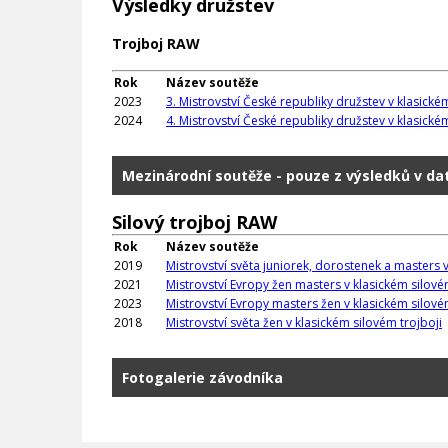
Výsledky družstev
Trojboj RAW
Rok
Název soutěže
2023
3. Mistrovství České republiky družstev v klasickém
2024
4. Mistrovství České republiky družstev v klasickém 
Mezinárodní soutěže - pouze z výsledků v d
Silový trojboj RAW
Rok
Název soutěže
2019
Mistrovství světa juniorek, dorostenek a masters v
2021
Mistrovství Evropy žen masters v klasickém silové
2023
Mistrovství Evropy masters žen v klasickém silové
2018
Mistrovství světa žen v klasickém silovém trojboji
Fotogalerie závodníka