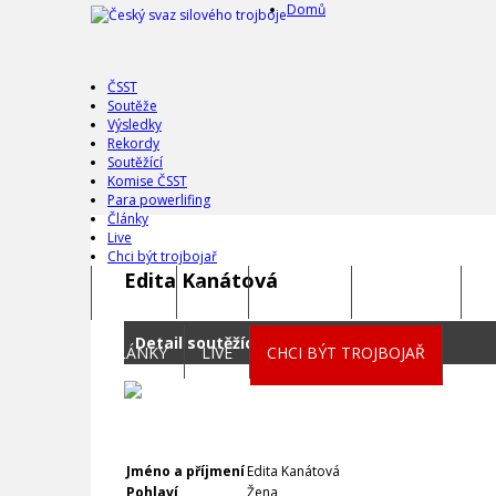
Domů
ČSST
Soutěže
Výsledky
Rekordy
Soutěžící
Komise ČSST
Para powerlifing
Články
Live
Chci být trojbojař
Edita Kanátová
DOMŮ
ČSST
SOUTĚŽE
VÝSLEDKY
R
Detail soutěžícího
ČLÁNKY
LIVE
CHCI BÝT TROJBOJAŘ
Jméno a příjmení
Edita Kanátová
Pohlaví
Žena