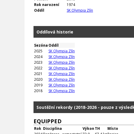
Rok narození
1974
Oddíl
SK Olympia Zlín
Oddílová historie
Sezóna
Oddíl
2025
SK Olympia Zlín
2024
SK Olympia Zlín
2023
SK Olympia Zlín
2022
SK Olympia Zlín
2021
SK Olympia Zlín
2020
SK Olympia Zlín
2019
SK Olympia Zlín
2018
SK Olympia Zlín
Soutěžní rekordy (2018-2026 - pouze z výsle
EQUIPPED
Rok
Disciplína
Výkon
TH
Místo