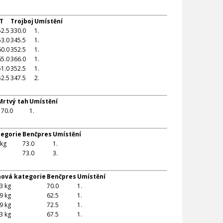
T
Trojboj
Umístění
52.5
330.0
1.
53.0
345.5
1.
60.0
352.5
1.
65.0
366.0
1.
51.0
352.5
1.
52.5
347.5
2.
Mrtvý tah
Umístění
170.0
1.
tegorie
Benčpres
Umístění
 kg
73.0
1.
73.0
3.
ová kategorie
Benčpres
Umístění
3 kg
70.0
1.
9 kg
62.5
1.
9 kg
72.5
1.
3 kg
67.5
1.