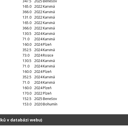
347.5
2025
Benešov
165.0
2022
Karviná
366.0
2022
Karviná
131.0
2022
Karviná
165.0
2022
Karviná
366.0
2022
Karviná
130.5
2024
Karviná
71.0
2024
Karviná
160.0
2024
Plzeň
352.5
2024
Karviná
73.0
2024
Rosice
130.5
2024
Karviná
71.0
2024
Karviná
160.0
2024
Plzeň
352.5
2024
Karviná
71.0
2024
Karviná
160.0
2024
Plzeň
170.0
2022
Plzeň
152.5
2025
Benešov
153.0
2020
Bohumín
dků v databázi webu)