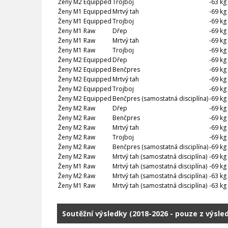
Ženy M2 Equipped
Trojboj
-63 kg
Ženy M1 Equipped
Mrtvý tah
-69 kg
Ženy M1 Equipped
Trojboj
-69 kg
Ženy M1 Raw
Dřep
-69 kg
Ženy M1 Raw
Mrtvý tah
-69 kg
Ženy M1 Raw
Trojboj
-69 kg
Ženy M2 Equipped
Dřep
-69 kg
Ženy M2 Equipped
Benčpres
-69 kg
Ženy M2 Equipped
Mrtvý tah
-69 kg
Ženy M2 Equipped
Trojboj
-69 kg
Ženy M2 Equipped
Benčpres (samostatná disciplína)
-69 kg
Ženy M2 Raw
Dřep
-69 kg
Ženy M2 Raw
Benčpres
-69 kg
Ženy M2 Raw
Mrtvý tah
-69 kg
Ženy M2 Raw
Trojboj
-69 kg
Ženy M2 Raw
Benčpres (samostatná disciplína)
-69 kg
Ženy M2 Raw
Mrtvý tah (samostatná disciplína)
-69 kg
Ženy M1 Raw
Mrtvý tah (samostatná disciplína)
-69 kg
Ženy M2 Raw
Mrtvý tah (samostatná disciplína)
-63 kg
Ženy M1 Raw
Mrtvý tah (samostatná disciplína)
-63 kg
Soutěžní výsledky (2018-2026 - pouze z výsle