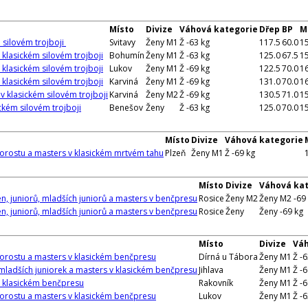
Místo
Divize
Váhová kategorie
Dřep
BP
M
m silovém trojboji
Svitavy
Ženy M1
Ž -63 kg
117.5
60.0
1
 klasickém silovém trojboji
Bohumín
Ženy M1
Ž -63 kg
125.0
67.5
1
 klasickém silovém trojboji
Lukov
Ženy M1
Ž -69 kg
122.5
70.0
1
 klasickém silovém trojboji
Karviná
Ženy M1
Ž -69 kg
131.0
70.0
1
v klasickém silovém trojboji
Karviná
Ženy M2
Ž -69 kg
130.5
71.0
1
ckém silovém trojboji
Benešov
Ženy
Ž -63 kg
125.0
70.0
1
Místo
Divize
Váhová kategorie
 dorostu a masters v klasickém mrtvém tahu
Plzeň
Ženy M1
Ž -69 kg
Místo
Divize
Váhová ka
n, juniorů, mladších juniorů a masters v benčpresu
Rosice
Ženy M2
Ženy M2 -69
n, juniorů, mladších juniorů a masters v benčpresu
Rosice
Ženy
Ženy -69 kg
Místo
Divize
Váh
 dorostu a masters v klasickém benčpresu
Dírná u Tábora
Ženy M1
Ž -6
 mladších juniorek a masters v klasickém benčpresu
Jihlava
Ženy M1
Ž -6
v klasickém benčpresu
Rakovník
Ženy M1
Ž -6
 dorostu a masters v klasickém benčpresu
Lukov
Ženy M1
Ž -6