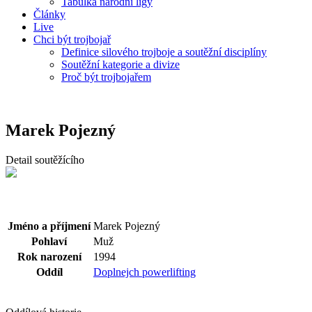
Tabulka národní ligy
Články
Live
Chci být trojbojař
Definice silového trojboje a soutěžní disciplíny
Soutěžní kategorie a divize
Proč být trojbojařem
Marek Pojezný
Detail soutěžícího
Jméno a příjmení
Marek Pojezný
Pohlaví
Muž
Rok narození
1994
Oddíl
Doplnejch powerlifting