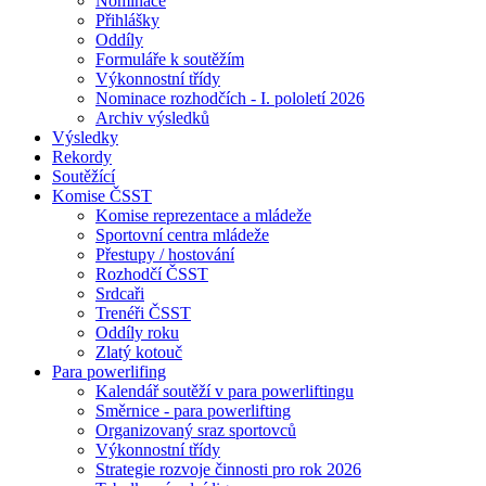
Nominace
Přihlášky
Oddíly
Formuláře k soutěžím
Výkonnostní třídy
Nominace rozhodčích - I. pololetí 2026
Archiv výsledků
Výsledky
Rekordy
Soutěžící
Komise ČSST
Komise reprezentace a mládeže
Sportovní centra mládeže
Přestupy / hostování
Rozhodčí ČSST
Srdcaři
Trenéři ČSST
Oddíly roku
Zlatý kotouč
Para powerlifing
Kalendář soutěží v para powerliftingu
Směrnice - para powerlifting
Organizovaný sraz sportovců
Výkonnostní třídy
Strategie rozvoje činnosti pro rok 2026