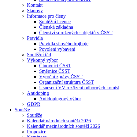
Kontakt
Stanovy
Informace pro členy
Soutěžní licence
Členská základna
Členství sdružených subjektů v ČSST
Pravidla
Pravidla silového trojboje
Povolení vybavení
Soutěžní řád
Výkonný výbor
Činovníci ČSST
Směrnice ČSST
Výroční zprávy ČSST
Organizační struktura ČSST
Usnesení VV o zřízení odborných komisí
Antidoping
Antidopingový výbor
GDPR
Soutěže
Soutěže
Kalendář národních soutěží 2026
Kalendář mezinárodních soutěží 2026
Propozice