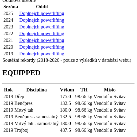
Oddílová historie
Sezóna
Oddíl
2025
Doplnejch powerlifting
2024
Doplnejch powerlifting
2023
Doplnejch powerlifting
2022
Doplnejch powerlifting
2021
Doplnejch powerlifting
2020
Doplnejch powerlifting
2019
Doplnejch powerlifting
Soutěžní rekordy (2018-2026 - pouze z výsledků v databázi webu)
EQUIPPED
Rok
Disciplína
Výkon
TH
Místo
2019
Dřep
175.0
98.66 kg
Vendolí u Svitav
2019
Benčpres
132.5
98.66 kg
Vendolí u Svitav
2019
Mrtvý tah
180.0
98.66 kg
Vendolí u Svitav
2019
Benčpres - samostatný
132.5
98.66 kg
Vendolí u Svitav
2019
Mrtvý tah - samostatný
180.0
98.66 kg
Vendolí u Svitav
2019
Trojboj
487.5
98.66 kg
Vendolí u Svitav