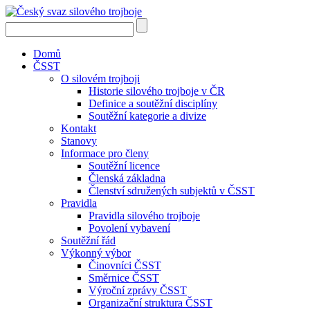
Domů
ČSST
O silovém trojboji
Historie silového trojboje v ČR
Definice a soutěžní disciplíny
Soutěžní kategorie a divize
Kontakt
Stanovy
Informace pro členy
Soutěžní licence
Členská základna
Členství sdružených subjektů v ČSST
Pravidla
Pravidla silového trojboje
Povolení vybavení
Soutěžní řád
Výkonný výbor
Činovníci ČSST
Směrnice ČSST
Výroční zprávy ČSST
Organizační struktura ČSST