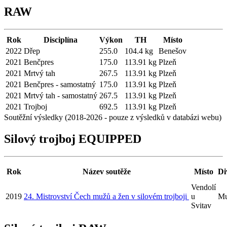
RAW
Rok
Disciplína
Výkon
TH
Místo
2022
Dřep
255.0
104.4 kg
Benešov
2021
Benčpres
175.0
113.91 kg
Plzeň
2021
Mrtvý tah
267.5
113.91 kg
Plzeň
2021
Benčpres - samostatný
175.0
113.91 kg
Plzeň
2021
Mrtvý tah - samostatný
267.5
113.91 kg
Plzeň
2021
Trojboj
692.5
113.91 kg
Plzeň
Soutěžní výsledky (2018-2026 - pouze z výsledků v databázi webu)
Silový trojboj EQUIPPED
Rok
Název soutěže
Místo
Di
Vendolí
2019
24. Mistrovství Čech mužů a žen v silovém trojboji
u
Mu
Svitav