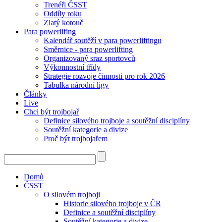
Trenéři ČSST
Oddíly roku
Zlatý kotouč
Para powerlifing
Kalendář soutěží v para powerliftingu
Směrnice - para powerlifting
Organizovaný sraz sportovců
Výkonnostní třídy
Strategie rozvoje činnosti pro rok 2026
Tabulka národní ligy
Články
Live
Chci být trojbojař
Definice silového trojboje a soutěžní disciplíny
Soutěžní kategorie a divize
Proč být trojbojařem
Domů
ČSST
O silovém trojboji
Historie silového trojboje v ČR
Definice a soutěžní disciplíny
Soutěžní kategorie a divize