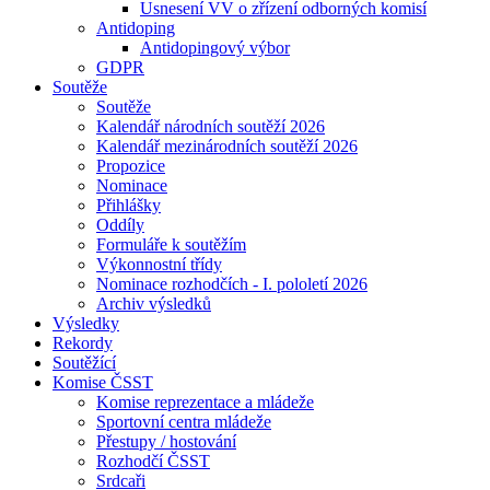
Usnesení VV o zřízení odborných komisí
Antidoping
Antidopingový výbor
GDPR
Soutěže
Soutěže
Kalendář národních soutěží 2026
Kalendář mezinárodních soutěží 2026
Propozice
Nominace
Přihlášky
Oddíly
Formuláře k soutěžím
Výkonnostní třídy
Nominace rozhodčích - I. pololetí 2026
Archiv výsledků
Výsledky
Rekordy
Soutěžící
Komise ČSST
Komise reprezentace a mládeže
Sportovní centra mládeže
Přestupy / hostování
Rozhodčí ČSST
Srdcaři