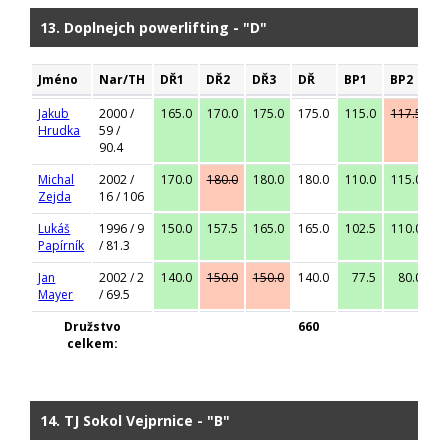
13. Doplnejch powerlifting - "D"
Jméno
Nar/TH
DŘ1
DŘ2
DŘ3
DŘ
BP1
BP2
B
Jakub
2000 /
165.0
170.0
175.0
175.0
115.0
117.5
1
Hrudka
59 /
90.4
Michal
2002 /
170.0
180.0
180.0
180.0
110.0
115.0
1
Zejda
16 / 106
Lukáš
1996 / 9
150.0
157.5
165.0
165.0
102.5
110.0
1
Papírník
/ 81.3
Jan
2002 / 2
140.0
150.0
150.0
140.0
77.5
80.0
Mayer
/ 69.5
Družstvo
660
celkem:
14. TJ Sokol Vejprnice - "B"