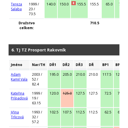
R
Tereza
1999 /
140.0
150.0
155.5
155.5
65.0
72.5
Salaba
23 /
73.5
Družstvo
710.5
celkem:
6. TJ TZ Prosport Rakovník
Jméno
Nar/TH
DŘ1
DŘ2
DŘ3
DŘ
BP1
BP2
Adam
2003 /
195.0
205.0
210.0
210.0
117.5
125.0
Kamil Vala
52 /
82.4
Kateřina
1999 /
120.0
125.0
127.5
127.5
72.5
77.5
Prípadová
19 /
63.15
Jiřina
1993 /
102.5
107.5
112.5
112.5
62.5
67.5
Trlicová
32 /
57.2