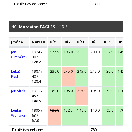
Družstvo celkem:
700
10. Moravian EAGLES - ''D''
Jméno
Nar/TH
DŘ1
DŘ2
DŘ3
DŘ
BP1
BP2
Jan
1974 /
177.5
195.0
200.0
200.0
137.5
145.0
Cimbůrek
30 /
128.2
Lukáš
1987 /
230.0
245.0
245.0
245.0
130.0
142.5
Rešl
40 /
128.4
Jan Vítek
1971 /
180.0
195.0
205.0
195.0
160.0
170.0
45 /
148.5
Lenka
1995 /
130.0
132.5
140.0
140.0
65.0
70.0
Wolfová
63 /
67.8
Družstvo celkem:
780