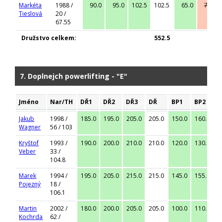
Markéta
1988 /
90.0
95.0
102.5
102.5
65.0
70.0
Tieslová
20 /
67.55
Družstvo celkem:
552.5
7. Doplnejch powerlifting - "E"
Jméno
Nar/TH
DŘ1
DŘ2
DŘ3
DŘ
BP1
BP2
B
Jakub
1998 /
185.0
195.0
205.0
205.0
150.0
160.0
1
Wagner
56 / 103
Kryštof
1993 /
190.0
200.0
210.0
210.0
120.0
130.0
1
Veber
33 /
104.8
Marek
1994 /
195.0
205.0
215.0
215.0
145.0
155.0
1
Pojezný
18 /
106.1
Martin
2002 /
180.0
200.0
205.0
205.0
100.0
110.0
1
Kochrda
62 /