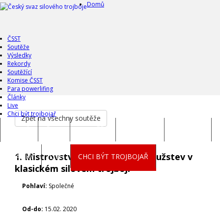
Domů
ČSST
Soutěže
Výsledky
Rekordy
Soutěžící
Komise ČSST
Para powerlifing
Články
Live
Chci být trojbojař
Zpět na všechny soutěže
DOMŮ
ČSST
SOUTĚŽE
VÝSLEDKY
REKORDY
1. Mistrovství západních Čech družstev v
ČLÁNKY
LIVE
CHCI BÝT TROJBOJAŘ
klasickém silovém trojboji
Pohlaví:
Společné
Od-do:
15.02. 2020