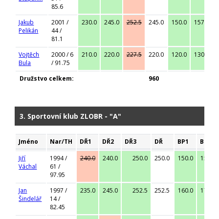
85.6
Jakub
2001 /
230.0
245.0
252.5
245.0
150.0
157.5
Pelikán
44 /
81.1
Vojtěch
2000 / 6
210.0
220.0
227.5
220.0
120.0
130.0
Bula
/ 91.75
Družstvo celkem:
960
3. Sportovní klub ZLOBR - "A"
Jméno
Nar/TH
DŘ1
DŘ2
DŘ3
DŘ
BP1
BP2
Jiří
1994 /
240.0
240.0
250.0
250.0
150.0
155.0
Váchal
61 /
97.95
Jan
1997 /
235.0
245.0
252.5
252.5
160.0
170.0
Šindelář
14 /
82.45