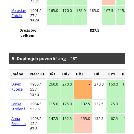
73.35
Miroslav
1991 /
165.0
170.0
185.0
185.0
107.5
115.0
1
Cabák
27 /
76.05
Družstvo
827.5
celkem:
5. Doplnejch powerlifting - "B"
Jméno
Nar/TH
DŘ1
DŘ2
DŘ3
DŘ
BP1
BP2
David
1988 /
260.0
270.0
-
270.0
160.0
170.0
Kubica
55 /
137.3
Lenka
1984 /
115.0
125.0
132.5
132.5
75.0
80.0
Strolená
53 / 63
Anna
1998 /
147.5
152.5
155.0
152.5
67.5
70.0
Brennan
42 /
67.8