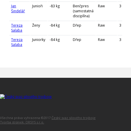
Jan
Junioři
-83 kg
Benčpres
Raw
3
Šindelář
(samostatná
disciplína)
Tereza
Ženy
-84 kg
Dřep
Raw
3
Salaba
Tereza
Juniorky
-84 kg
Dřep
Raw
3
Salaba
Všechna práva vyhrazena ©2017
Český svaz silového trojboje
Tvorba stránek: ORSYS s.r.o.