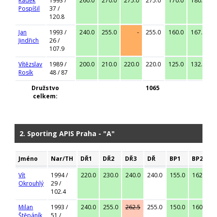
Radek
1993 /
260.0
270.0
275.0
275.0
170.0
180.0
1
Pospíšil
37 /
120.8
Jan
1993 /
240.0
255.0
-
255.0
160.0
167.5
1
Jindřich
26 /
107.9
Vítězslav
1989 /
200.0
210.0
220.0
220.0
125.0
132.5
1
Rosík
48 / 87
Družstvo
1065
celkem:
2. Sporting APIS Praha - "A"
Jméno
Nar/TH
DŘ1
DŘ2
DŘ3
DŘ
BP1
BP2
Vít
1994 /
220.0
230.0
240.0
240.0
155.0
162.5
Okrouhlý
29 /
102.4
Milan
1993 /
240.0
255.0
262.5
255.0
150.0
160.0
Štěpáník
51 /