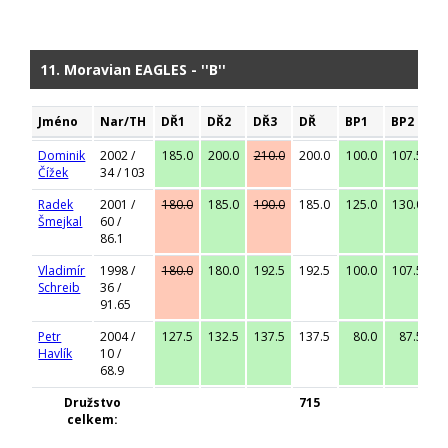
11. Moravian EAGLES - ''B''
Jméno
Nar/TH
DŘ1
DŘ2
DŘ3
DŘ
BP1
BP2
B
Dominik
2002 /
185.0
200.0
210.0
200.0
100.0
107.5
1
Čížek
34 / 103
Radek
2001 /
180.0
185.0
190.0
185.0
125.0
130.0
1
Šmejkal
60 /
86.1
Vladimír
1998 /
180.0
180.0
192.5
192.5
100.0
107.5
1
Schreib
36 /
91.65
Petr
2004 /
127.5
132.5
137.5
137.5
80.0
87.5
Havlík
10 /
68.9
Družstvo
715
celkem: