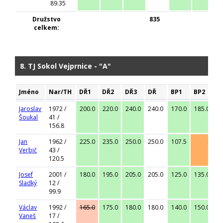
89.35
Družstvo
835
celkem:
8. TJ Sokol Vejprnice - "A"
Jméno
Nar/TH
DŘ1
DŘ2
DŘ3
DŘ
BP1
BP2
B
Jaroslav
1972 /
200.0
220.0
240.0
240.0
170.0
185.0
1
Šoukal
41 /
156.8
Jan
1962 /
225.0
235.0
250.0
250.0
107.5
-
Verbič
43 /
120.5
Josef
2001 /
180.0
195.0
205.0
205.0
125.0
135.0
1
Sladký
12 /
99.9
Václav
1992 /
165.0
175.0
180.0
180.0
140.0
150.0
1
Vaneš
17 /