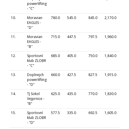
powerlifting
- "C"
10.
Moravian
780.0
545.0
845.0
2,170.0
1,3
EAGLES -
''D''
11.
Moravian
715.0
447.5
797.5
1,960.0
1,2
EAGLES -
''B''
12.
Sportovní
685.0
405.0
750.0
1,840.0
1,2
klub ZLOBR
- "C"
13.
Doplnejch
660.0
427.5
827.5
1,915.0
1,2
powerlifting
- "D"
14.
TJ Sokol
625.0
435.0
770.0
1,830.0
1,1
Vejprnice -
"B"
15.
Sportovní
577.5
335.0
692.5
1,605.0
1,1
klub ZLOBR
- "D"