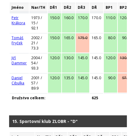
Jméno
Nar/TH
DŘ1
DŘ2
DŘ3
DŘ
BP1
BP2
Petr
1973 /
150.0
160.0
170.0
170.0
110.0
120.0
1
Krákora
15 /
92.1
Tomáš
2002 /
150.0
165.0
175.0
165.0
80.0
90.0
Fryček
21 /
73.3
Jiří
2004 /
120.0
130.0
145.0
145.0
120.0
130.0
1
Dammer
54 /
93.3
Daniel
2001 /
120.0
135.0
145.0
145.0
90.0
97.5
Cibulka
57 /
89.9
Družstvo celkem:
625
15. Sportovní klub ZLOBR - "D"