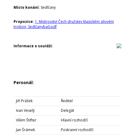
Místo konání:
Sedlčany
Propozice:
1. Mistrovství Čech družstev klasickém silovém
trojboji, Sedlčanyba0.pdf
Informace o soutěži:
Personál:
Jiří Prášek
Ředitel
Ivan Veselý
Delegát
Vilém Štifter
Hlavní rozhodčí
Jan Šrámek
Postranní rozhodčí