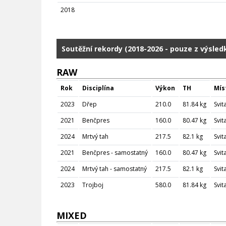
2018
Soutěžní rekordy (2018-2026 - pouze z výsle
RAW
Rok
Disciplína
Výkon
TH
Mís
2023
Dřep
210.0
81.84 kg
Svit
2021
Benčpres
160.0
80.47 kg
Svit
2024
Mrtvý tah
217.5
82.1 kg
Svit
2021
Benčpres - samostatný
160.0
80.47 kg
Svit
2024
Mrtvý tah - samostatný
217.5
82.1 kg
Svit
2023
Trojboj
580.0
81.84 kg
Svit
MIXED