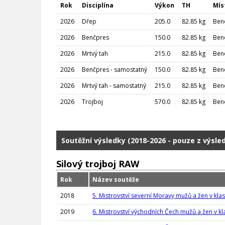
Rok
Disciplína
Výkon
TH
Mís
2026
Dřep
205.0
82.85 kg
Ben
2026
Benčpres
150.0
82.85 kg
Ben
2026
Mrtvý tah
215.0
82.85 kg
Ben
2026
Benčpres - samostatný
150.0
82.85 kg
Ben
2026
Mrtvý tah - samostatný
215.0
82.85 kg
Ben
2026
Trojboj
570.0
82.85 kg
Ben
Soutěžní výsledky (2018-2026 - pouze z výsle
Silový trojboj RAW
Rok
Název soutěže
2018
5. Mistrovství severní Moravy mužů a žen v kla
2019
6. Mistrovství východních Čech mužů a žen v kl