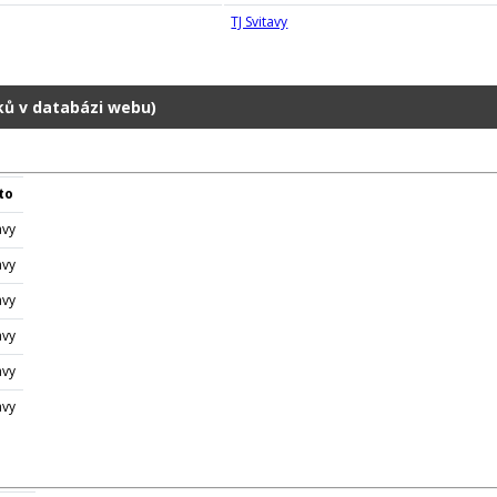
TJ Svitavy
dků v databázi webu)
to
avy
avy
avy
avy
avy
avy