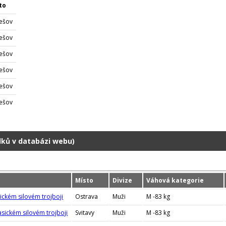
to
ešov
ešov
ešov
ešov
ešov
ešov
dků v databázi webu)
Místo
Divize
Váhová kategorie
sickém silovém trojboji
Ostrava
Muži
M -83 kg
asickém silovém trojboji
Svitavy
Muži
M -83 kg