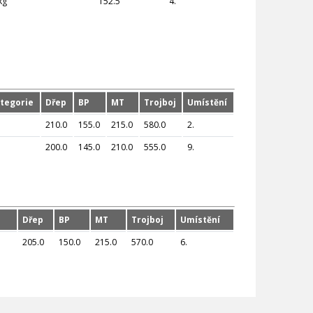
kg
152.5
4.
tegorie
Dřep
BP
MT
Trojboj
Umístění
210.0
155.0
215.0
580.0
2.
200.0
145.0
210.0
555.0
9.
Dřep
BP
MT
Trojboj
Umístění
205.0
150.0
215.0
570.0
6.