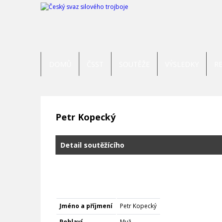
DOMŮ
ČSST
SOUTĚŽE
VÝSLEDKY
R
Petr Kopecký
Detail soutěžícího
Jméno a příjmení
Petr Kopecký
Pohlaví
Muž