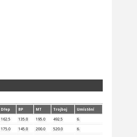
Dřep
BP
MT
Trojboj
Umístění
162.5
135.0
195.0
492.5
6.
175.0
145.0
200.0
520.0
6.