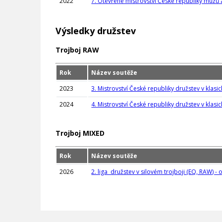
2022
7. Otevřené mistrovství České republiky mužů
Výsledky družstev
Trojboj RAW
Rok
Název soutěže
2023
3. Mistrovství České republiky družstev v klasick
2024
4. Mistrovství České republiky družstev v klasic
Trojboj MIXED
Rok
Název soutěže
2026
2. liga družstev v silovém trojboji (EQ, RAW) - 