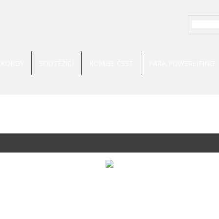
EKORDY
SOUTĚŽÍCÍ
KOMISE ČSST
PARA POWERLIFING