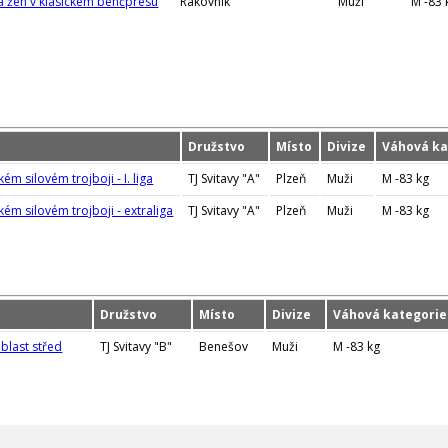
 a žen v klasickém benčpresu
Rakovník
Muži
M -83 
Družstvo
Místo
Divize
Váhová ka
ém silovém trojboji - I. liga
TJ Svitavy "A"
Plzeň
Muži
M -83 kg
kém silovém trojboji - extraliga
TJ Svitavy "A"
Plzeň
Muži
M -83 kg
Družstvo
Místo
Divize
Váhová kategorie
oblast střed
TJ Svitavy "B"
Benešov
Muži
M -83 kg