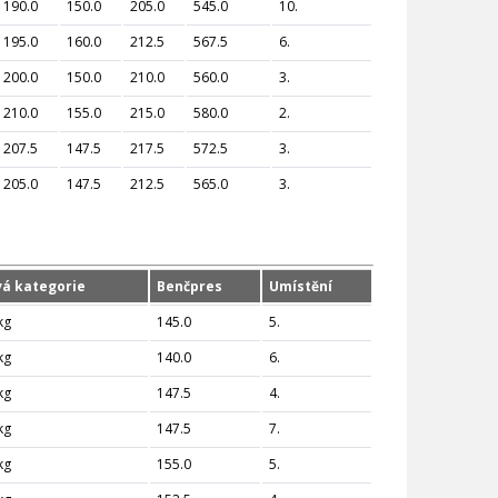
190.0
150.0
205.0
545.0
10.
195.0
160.0
212.5
567.5
6.
200.0
150.0
210.0
560.0
3.
210.0
155.0
215.0
580.0
2.
207.5
147.5
217.5
572.5
3.
205.0
147.5
212.5
565.0
3.
á kategorie
Benčpres
Umístění
kg
145.0
5.
kg
140.0
6.
kg
147.5
4.
kg
147.5
7.
kg
155.0
5.