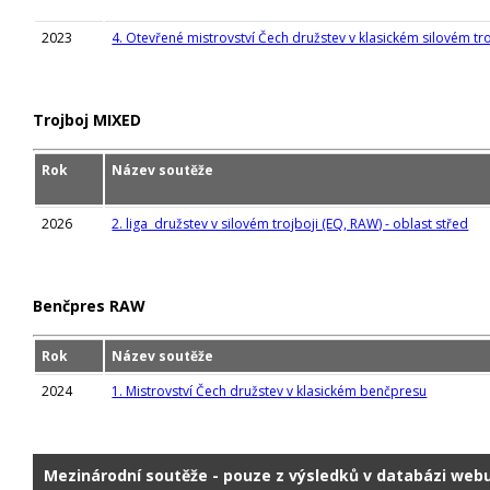
2023
4. Otevřené mistrovství Čech družstev v klasickém silovém troj
Trojboj MIXED
Rok
Název soutěže
2026
2. liga družstev v silovém trojboji (EQ, RAW) - oblast střed
Benčpres RAW
Rok
Název soutěže
2024
1. Mistrovství Čech družstev v klasickém benčpresu
Mezinárodní soutěže - pouze z výsledků v databázi web