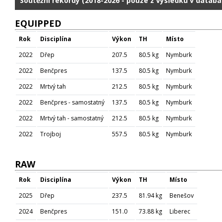
Soutěžní rekordy (2018-2026 - pouze z výsledků v databá
EQUIPPED
Rok
Disciplína
Výkon
TH
Místo
2022
Dřep
207.5
80.5 kg
Nymburk
2022
Benčpres
137.5
80.5 kg
Nymburk
2022
Mrtvý tah
212.5
80.5 kg
Nymburk
2022
Benčpres - samostatný
137.5
80.5 kg
Nymburk
2022
Mrtvý tah - samostatný
212.5
80.5 kg
Nymburk
2022
Trojboj
557.5
80.5 kg
Nymburk
RAW
Rok
Disciplína
Výkon
TH
Místo
2025
Dřep
237.5
81.94 kg
Benešov
2024
Benčpres
151.0
73.88 kg
Liberec