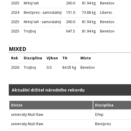
2025
Mrtvý tah
260.0
81.94 kg
Benešov
2024
Benčpres - samostatný
151.0
73.88 kg
Liberec
2025
Mrtvý tah - samostatný
260.0
81.94 kg
Benešov
2025
Trojboj
647.5
81.94 kg
Benešov
MIXED
Rok
Disciplína
Výkon
TH
Místo
2026
Trojboj
0.0
84.05 kg
Benešov
Aktuální držitel národního rekordu
Divize
Disciplína
university Muži Raw
Dřep
university Muži Raw
Benčpres