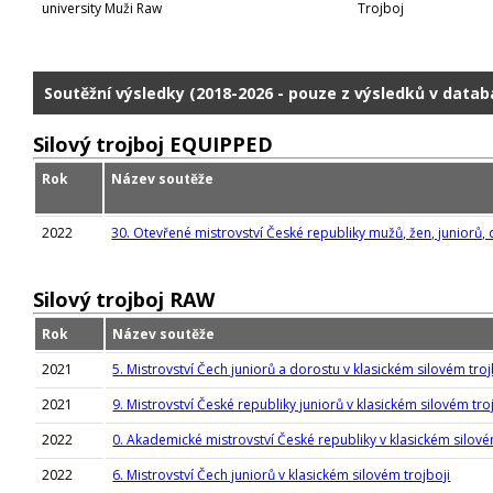
university Muži Raw
Trojboj
Soutěžní výsledky (2018-2026 - pouze z výsledků v datab
Silový trojboj EQUIPPED
Rok
Název soutěže
2022
30. Otevřené mistrovství České republiky mužů, žen, juniorů,
Silový trojboj RAW
Rok
Název soutěže
2021
5. Mistrovství Čech juniorů a dorostu v klasickém silovém troj
2021
9. Mistrovství České republiky juniorů v klasickém silovém tro
2022
0. Akademické mistrovství České republiky v klasickém silové
2022
6. Mistrovství Čech juniorů v klasickém silovém trojboji