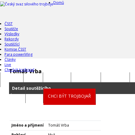
Domů
ČSST
Soutěže
Výsledky
Rekordy
Soutěžící
Komise ČSST
Para powerlifing
Články
Live
Chci být trojbojař
Tomáš Vrba
DOMŮ
ČSST
SOUTĚŽE
VÝSLEDKY
REKORDY
Detail soutěžícího
ČLÁNKY
LIVE
CHCI BÝT TROJBOJAŘ
Jméno a příjmení
Tomáš Vrba
Pohlaví
Muž