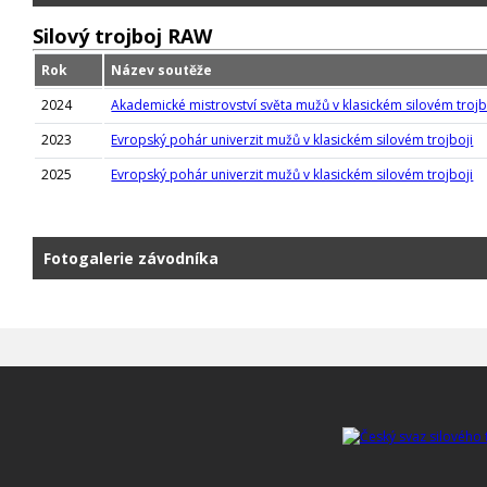
Silový trojboj RAW
Rok
Název soutěže
2024
Akademické mistrovství světa mužů v klasickém silovém trojb
2023
Evropský pohár univerzit mužů v klasickém silovém trojboji
2025
Evropský pohár univerzit mužů v klasickém silovém trojboji
Fotogalerie závodníka