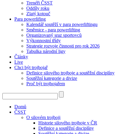
Trenéři ČSST
Oddíly roku
Zlatý kotouč
Para powerlifing
Kalendář soutěží v para powerliftingu
Směrnice - para powerlifting
Organizovaný sraz sportovců
Výkonnostní třídy
Strategie rozvoje činnosti pro rok 2026
Tabulka národní ligy
Články
Live
Chci být trojbojař
Definice silového trojboje a soutěžní disciplíny
Soutěžní kategorie a divize
Proč být trojbojařem
Domů
ČSST
O silovém trojboji
Historie silového trojboje v ČR
Definice a soutěžní disciplíny
Soutěžní kategorie a divize