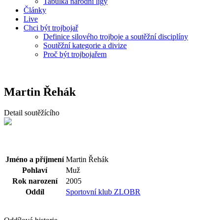
Tabulka národní ligy
Články
Live
Chci být trojbojař
Definice silového trojboje a soutěžní disciplíny
Soutěžní kategorie a divize
Proč být trojbojařem
Martin Řehák
Detail soutěžícího
Jméno a příjmení
Martin Řehák
Pohlaví
Muž
Rok narození
2005
Oddíl
Sportovní klub ZLOBR