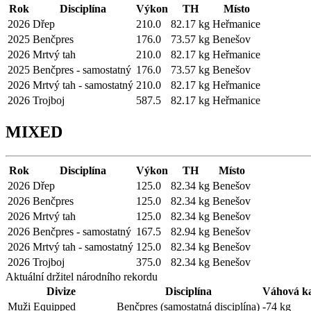
Rok
Disciplína
Výkon
TH
Místo
2026
Dřep
210.0
82.17 kg
Heřmanice
2025
Benčpres
176.0
73.57 kg
Benešov
2026
Mrtvý tah
210.0
82.17 kg
Heřmanice
2025
Benčpres - samostatný
176.0
73.57 kg
Benešov
2026
Mrtvý tah - samostatný
210.0
82.17 kg
Heřmanice
2026
Trojboj
587.5
82.17 kg
Heřmanice
MIXED
Rok
Disciplína
Výkon
TH
Místo
2026
Dřep
125.0
82.34 kg
Benešov
2026
Benčpres
125.0
82.34 kg
Benešov
2026
Mrtvý tah
125.0
82.34 kg
Benešov
2026
Benčpres - samostatný
167.5
82.94 kg
Benešov
2026
Mrtvý tah - samostatný
125.0
82.34 kg
Benešov
2026
Trojboj
375.0
82.34 kg
Benešov
Aktuální držitel národního rekordu
Divize
Disciplína
Váhová ka
Muži Equipped
Benčpres (samostatná disciplína)
-74 kg