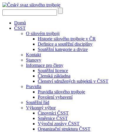
Domů
ČSST
O silovém trojboji
Historie silového trojboje v ČR
Definice a soutěžní disciplíny
Soutěžní kategorie a divize
Kontakt
Stanovy
Informace pro členy
Soutěžní licence
Členská základna
Členství sdružených subjektů v ČSST
Pravidla
Pravidla silového trojboje
Povolení vybavení
Soutěžní řád
Výkonný výbor
Činovníci ČSST
Směrnice ČSST
Výroční zprávy ČSST
Organizační struktura ČSST