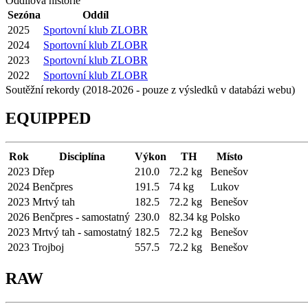
Oddílová historie
Sezóna
Oddíl
2025
Sportovní klub ZLOBR
2024
Sportovní klub ZLOBR
2023
Sportovní klub ZLOBR
2022
Sportovní klub ZLOBR
Soutěžní rekordy (2018-2026 - pouze z výsledků v databázi webu)
EQUIPPED
Rok
Disciplína
Výkon
TH
Místo
2023
Dřep
210.0
72.2 kg
Benešov
2024
Benčpres
191.5
74 kg
Lukov
2023
Mrtvý tah
182.5
72.2 kg
Benešov
2026
Benčpres - samostatný
230.0
82.34 kg
Polsko
2023
Mrtvý tah - samostatný
182.5
72.2 kg
Benešov
2023
Trojboj
557.5
72.2 kg
Benešov
RAW