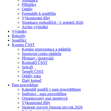
Nominace
Přihlášky
Oddíly
Formuláře k soutěžím
Výkonnostní třídy
Nominace rozhodčích - I. pololetí 2026
Archiv výsledků
Výsledky
Rekordy
Soutěžící
Komise ČSST
Komise reprezentace a mládeže
Sportovní centra mládeže
Přestupy / hostování
Rozhodčí ČSST
Srdcaři
Trenéři ČSST
Oddíly roku
Zlatý kotouč
Para powerlifing
Kalendář soutěží v para powerliftingu
Směrnice - para powerlifting
Organizovaný sraz sportovců
Výkonnostní třídy
Strategie rozvoje činnosti pro rok 2026