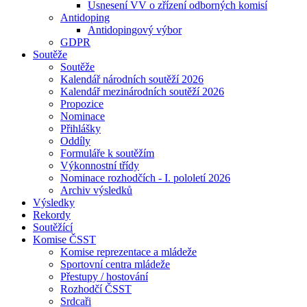
Usnesení VV o zřízení odborných komisí
Antidoping
Antidopingový výbor
GDPR
Soutěže
Soutěže
Kalendář národních soutěží 2026
Kalendář mezinárodních soutěží 2026
Propozice
Nominace
Přihlášky
Oddíly
Formuláře k soutěžím
Výkonnostní třídy
Nominace rozhodčích - I. pololetí 2026
Archiv výsledků
Výsledky
Rekordy
Soutěžící
Komise ČSST
Komise reprezentace a mládeže
Sportovní centra mládeže
Přestupy / hostování
Rozhodčí ČSST
Srdcaři