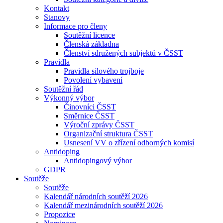
Kontakt
Stanovy
Informace pro členy
Soutěžní licence
Členská základna
Členství sdružených subjektů v ČSST
Pravidla
Pravidla silového trojboje
Povolení vybavení
Soutěžní řád
Výkonný výbor
Činovníci ČSST
Směrnice ČSST
Výroční zprávy ČSST
Organizační struktura ČSST
Usnesení VV o zřízení odborných komisí
Antidoping
Antidopingový výbor
GDPR
Soutěže
Soutěže
Kalendář národních soutěží 2026
Kalendář mezinárodních soutěží 2026
Propozice