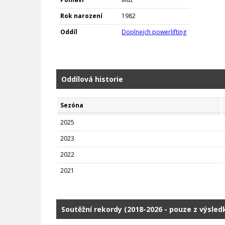
Rok narození
1982
Oddíl
Doplnejch powerlifting
Oddílová historie
Sezóna
2025
2023
2022
2021
Soutěžní rekordy (2018-2026 - pouze z výsle