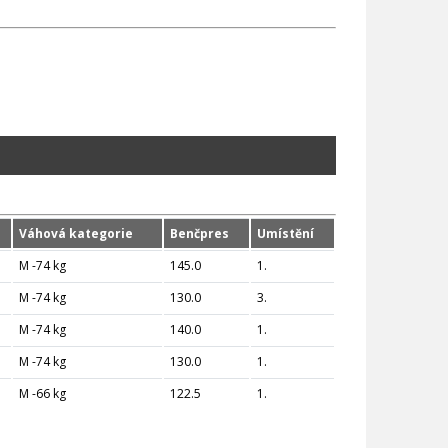
Váhová kategorie
Benčpres
Umístění
M -74 kg
145.0
1.
M -74 kg
130.0
3.
M -74 kg
140.0
1.
M -74 kg
130.0
1.
M -66 kg
122.5
1.