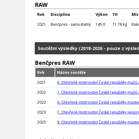
RAW
Rok
Disciplína
Výkon
TH
Mís
2021
Benčpres - samostatný
145.0
71.78 kg
Rak
Soutěžní výsledky (2018-2026 - pouze z výsle
Benčpres RAW
Rok
Název soutěže
2021
6. Otevřené mistrovství České republiky mužů
2022
7. Otevřené mistrovství České republiky mužů
2022
6. Otevřené mistrovství České republiky maste
2023
7. Otevřené mistrovství České republiky junio
2025
9. Otevřené mistrovství České republiky maste