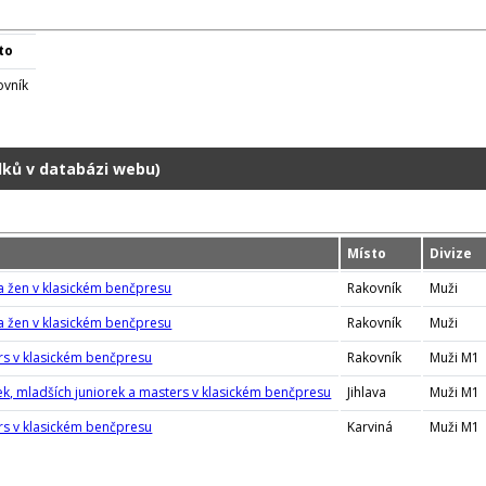
to
ovník
dků v databázi webu)
Místo
Divize
 a žen v klasickém benčpresu
Rakovník
Muži
 a žen v klasickém benčpresu
Rakovník
Muži
rs v klasickém benčpresu
Rakovník
Muži M1
rek, mladších juniorek a masters v klasickém benčpresu
Jihlava
Muži M1
rs v klasickém benčpresu
Karviná
Muži M1