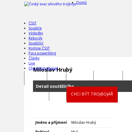
Domů
ČSST
Soutěže
Výsledky
Rekordy
Soutěžící
Komise ČSST
Para powerlifing
Články
Live
Chci být trojbojař
Miloslav Hrubý
DOMŮ
ČSST
SOUTĚŽE
VÝSLEDKY
R
Detail soutěžícího
ČLÁNKY
LIVE
CHCI BÝT TROJBOJAŘ
Jméno a příjmení
Miloslav Hrubý
Pohlaví
Muž