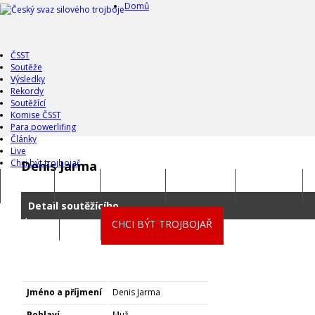
Domů
ČSST
Soutěže
Výsledky
Rekordy
Soutěžící
Komise ČSST
Para powerlifing
Články
Live
Chci být trojbojař
Denis Jarma
DOMŮ
ČSST
SOUTĚŽE
VÝSLEDKY
REKORDY
Detail soutěžícího
ČLÁNKY
LIVE
CHCI BÝT TROJBOJAŘ
Jméno a příjmení
Denis Jarma
Pohlaví
Muž