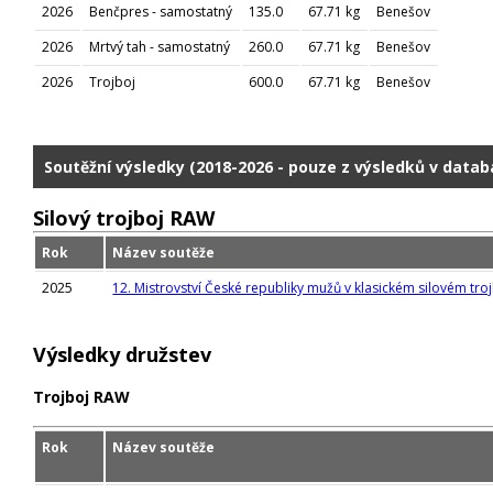
2026
Benčpres - samostatný
135.0
67.71 kg
Benešov
2026
Mrtvý tah - samostatný
260.0
67.71 kg
Benešov
2026
Trojboj
600.0
67.71 kg
Benešov
Soutěžní výsledky (2018-2026 - pouze z výsledků v datab
Silový trojboj RAW
Rok
Název soutěže
2025
12. Mistrovství České republiky mužů v klasickém silovém troj
Výsledky družstev
Trojboj RAW
Rok
Název soutěže