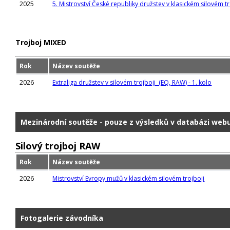
2025
5. Mistrovství České republiky družstev v klasickém silovém troj
Trojboj MIXED
Rok
Název soutěže
2026
Extraliga družstev v silovém trojboji (EQ, RAW) - 1. kolo
Mezinárodní soutěže - pouze z výsledků v databázi web
Silový trojboj RAW
Rok
Název soutěže
2026
Mistrovství Evropy mužů v klasickém silovém trojboji
Fotogalerie závodníka