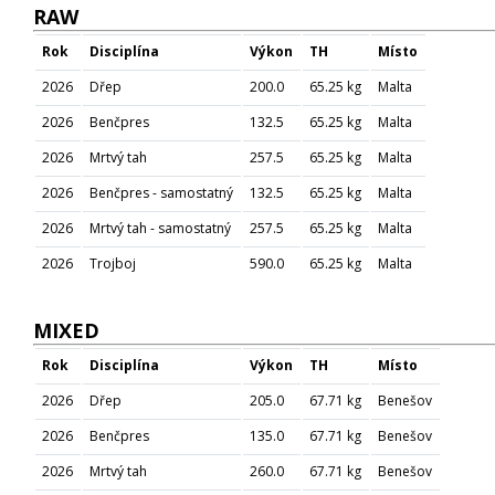
RAW
Rok
Disciplína
Výkon
TH
Místo
2026
Dřep
200.0
65.25 kg
Malta
2026
Benčpres
132.5
65.25 kg
Malta
2026
Mrtvý tah
257.5
65.25 kg
Malta
2026
Benčpres - samostatný
132.5
65.25 kg
Malta
2026
Mrtvý tah - samostatný
257.5
65.25 kg
Malta
2026
Trojboj
590.0
65.25 kg
Malta
MIXED
Rok
Disciplína
Výkon
TH
Místo
2026
Dřep
205.0
67.71 kg
Benešov
2026
Benčpres
135.0
67.71 kg
Benešov
2026
Mrtvý tah
260.0
67.71 kg
Benešov