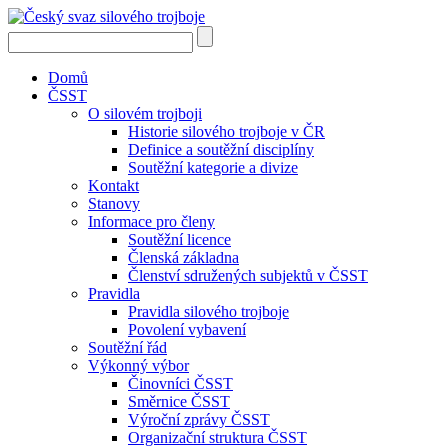
Domů
ČSST
O silovém trojboji
Historie silového trojboje v ČR
Definice a soutěžní disciplíny
Soutěžní kategorie a divize
Kontakt
Stanovy
Informace pro členy
Soutěžní licence
Členská základna
Členství sdružených subjektů v ČSST
Pravidla
Pravidla silového trojboje
Povolení vybavení
Soutěžní řád
Výkonný výbor
Činovníci ČSST
Směrnice ČSST
Výroční zprávy ČSST
Organizační struktura ČSST