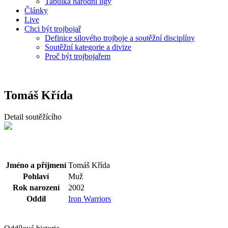
Tabulka národní ligy
Články
Live
Chci být trojbojař
Definice silového trojboje a soutěžní disciplíny
Soutěžní kategorie a divize
Proč být trojbojařem
Tomáš Křída
Detail soutěžícího
Jméno a příjmení
Tomáš Křída
Pohlaví
Muž
Rok narození
2002
Oddíl
Iron Warriors