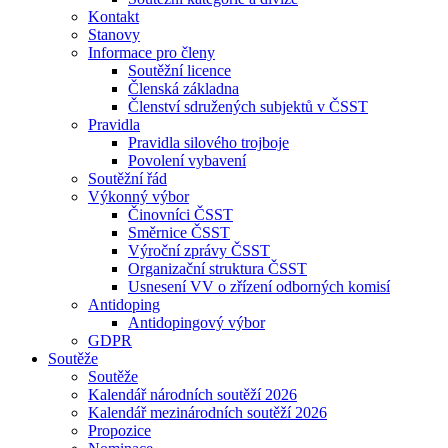
Kontakt
Stanovy
Informace pro členy
Soutěžní licence
Členská základna
Členství sdružených subjektů v ČSST
Pravidla
Pravidla silového trojboje
Povolení vybavení
Soutěžní řád
Výkonný výbor
Činovníci ČSST
Směrnice ČSST
Výroční zprávy ČSST
Organizační struktura ČSST
Usnesení VV o zřízení odborných komisí
Antidoping
Antidopingový výbor
GDPR
Soutěže
Soutěže
Kalendář národních soutěží 2026
Kalendář mezinárodních soutěží 2026
Propozice