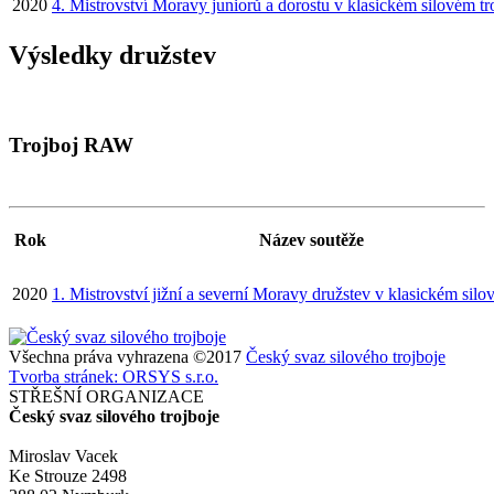
2020
4. Mistrovství Moravy juniorů a dorostu v klasickém silovém tr
Výsledky družstev
Trojboj RAW
Rok
Název soutěže
2020
1. Mistrovství jižní a severní Moravy družstev v klasickém silo
Všechna práva vyhrazena ©2017
Český svaz silového trojboje
Tvorba stránek: ORSYS s.r.o.
STŘEŠNÍ ORGANIZACE
Český svaz silového trojboje
Miroslav Vacek
Ke Strouze 2498