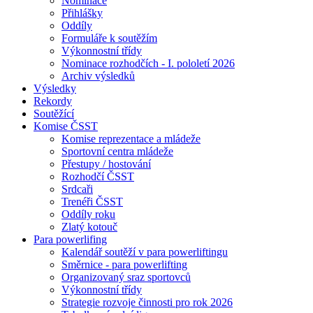
Nominace
Přihlášky
Oddíly
Formuláře k soutěžím
Výkonnostní třídy
Nominace rozhodčích - I. pololetí 2026
Archiv výsledků
Výsledky
Rekordy
Soutěžící
Komise ČSST
Komise reprezentace a mládeže
Sportovní centra mládeže
Přestupy / hostování
Rozhodčí ČSST
Srdcaři
Trenéři ČSST
Oddíly roku
Zlatý kotouč
Para powerlifing
Kalendář soutěží v para powerliftingu
Směrnice - para powerlifting
Organizovaný sraz sportovců
Výkonnostní třídy
Strategie rozvoje činnosti pro rok 2026