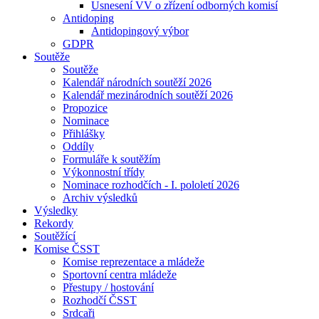
Usnesení VV o zřízení odborných komisí
Antidoping
Antidopingový výbor
GDPR
Soutěže
Soutěže
Kalendář národních soutěží 2026
Kalendář mezinárodních soutěží 2026
Propozice
Nominace
Přihlášky
Oddíly
Formuláře k soutěžím
Výkonnostní třídy
Nominace rozhodčích - I. pololetí 2026
Archiv výsledků
Výsledky
Rekordy
Soutěžící
Komise ČSST
Komise reprezentace a mládeže
Sportovní centra mládeže
Přestupy / hostování
Rozhodčí ČSST
Srdcaři