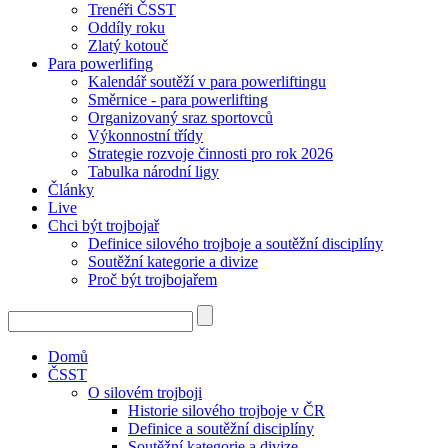
Trenéři ČSST
Oddíly roku
Zlatý kotouč
Para powerlifing
Kalendář soutěží v para powerliftingu
Směrnice - para powerlifting
Organizovaný sraz sportovců
Výkonnostní třídy
Strategie rozvoje činnosti pro rok 2026
Tabulka národní ligy
Články
Live
Chci být trojbojař
Definice silového trojboje a soutěžní disciplíny
Soutěžní kategorie a divize
Proč být trojbojařem
Domů
ČSST
O silovém trojboji
Historie silového trojboje v ČR
Definice a soutěžní disciplíny
Soutěžní kategorie a divize