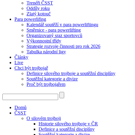
Trenéři ČSST
Oddíly roku
Zlatý kotouč
Para powerlifing
Kalendář soutěží v para powerliftingu
Směrnice - para powerlifting
Organizovaný sraz sportovců
Výkonnostní třídy
Strategie rozvoje činnosti pro rok 2026
Tabulka národní ligy
Články
Live
Chci být trojbojař
Definice silového trojboje a soutěžní disciplíny
Soutěžní kategorie a divize
Proč být trojbojařem
Domů
ČSST
O silovém trojboji
Historie silového trojboje v ČR
Definice a soutěžní disciplíny
Soutěžní kategorie a divize