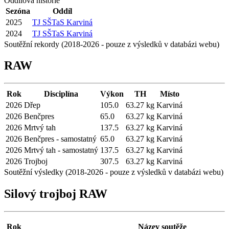
Oddílová historie
Sezóna
Oddíl
2025
TJ SŠTaS Karviná
2024
TJ SŠTaS Karviná
Soutěžní rekordy (2018-2026 - pouze z výsledků v databázi webu)
RAW
Rok
Disciplína
Výkon
TH
Místo
2026
Dřep
105.0
63.27 kg
Karviná
2026
Benčpres
65.0
63.27 kg
Karviná
2026
Mrtvý tah
137.5
63.27 kg
Karviná
2026
Benčpres - samostatný
65.0
63.27 kg
Karviná
2026
Mrtvý tah - samostatný
137.5
63.27 kg
Karviná
2026
Trojboj
307.5
63.27 kg
Karviná
Soutěžní výsledky (2018-2026 - pouze z výsledků v databázi webu)
Silový trojboj RAW
Rok
Název soutěže