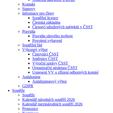
Kontakt
Stanovy
Informace pro členy
Soutěžní licence
Členská základna
Členství sdružených subjektů v ČSST
Pravidla
Pravidla silového trojboje
Povolení vybavení
Soutěžní řád
Výkonný výbor
Činovníci ČSST
Směrnice ČSST
Výroční zprávy ČSST
Organizační struktura ČSST
Usnesení VV o zřízení odborných komisí
Antidoping
Antidopingový výbor
GDPR
Soutěže
Soutěže
Kalendář národních soutěží 2026
Kalendář mezinárodních soutěží 2026
Propozice