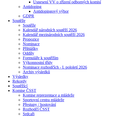
Usnesení VV o zřízení odborných komisí
Antidoping
Antidopingový výbor
GDPR
Soutěže
Soutěže
Kalendář národních soutěží 2026
Kalendář mezinárodních soutěží 2026
Propozice
Nominace
Přihlášky
Oddíly
Formuláře k soutěžím
Výkonnostní třídy
Nominace rozhodčích - I. pololetí 2026
Archiv výsledků
Výsledky
Rekordy
Soutěžící
Komise ČSST
Komise reprezentace a mládeže
Sportovní centra mládeže
Přestupy / hostování
Rozhodčí ČSST
Srdcaři