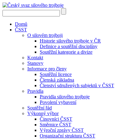
Domů
ČSST
O silovém trojboji
Historie silového trojboje v ČR
Definice a soutěžní disciplíny
Soutěžní kategorie a divize
Kontakt
Stanovy
Informace pro členy
Soutěžní licence
Členská základna
Členství sdružených subjektů v ČSST
Pravidla
Pravidla silového trojboje
Povolení vybavení
Soutěžní řád
Výkonný výbor
Činovníci ČSST
Směrnice ČSST
Výroční zprávy ČSST
Organizační struktura ČSST