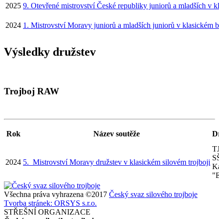
2025
9. Otevřené mistrovství České republiky juniorů a mladších v 
2024
1. Mistrovství Moravy juniorů a mladších juniorů v klasickém 
Výsledky družstev
Trojboj RAW
Rok
Název soutěže
D
T
S
2024
5. Mistrovství Moravy družstev v klasickém silovém trojboji
Ka
"
Všechna práva vyhrazena ©2017
Český svaz silového trojboje
Tvorba stránek: ORSYS s.r.o.
STŘEŠNÍ ORGANIZACE