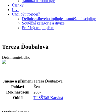
Tabulka národní ligy
Články
Live
Chci být trojbojař
Definice silového trojboje a soutěžní disciplíny
Soutěžní kategorie a divize
Proč být trojbojařem
Tereza Ďoubalová
Detail soutěžícího
Jméno a příjmení
Tereza Ďoubalová
Pohlaví
Žena
Rok narození
2007
Oddíl
TJ SŠTaS Karviná