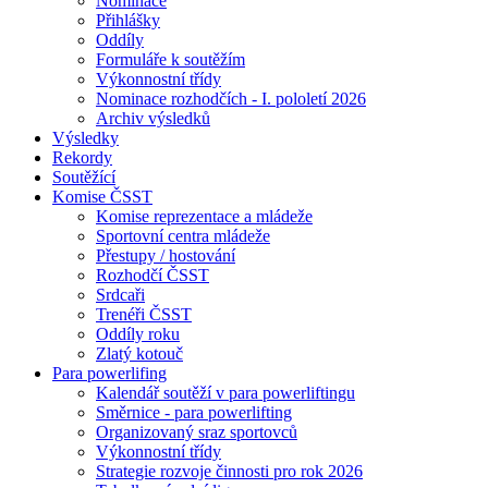
Nominace
Přihlášky
Oddíly
Formuláře k soutěžím
Výkonnostní třídy
Nominace rozhodčích - I. pololetí 2026
Archiv výsledků
Výsledky
Rekordy
Soutěžící
Komise ČSST
Komise reprezentace a mládeže
Sportovní centra mládeže
Přestupy / hostování
Rozhodčí ČSST
Srdcaři
Trenéři ČSST
Oddíly roku
Zlatý kotouč
Para powerlifing
Kalendář soutěží v para powerliftingu
Směrnice - para powerlifting
Organizovaný sraz sportovců
Výkonnostní třídy
Strategie rozvoje činnosti pro rok 2026