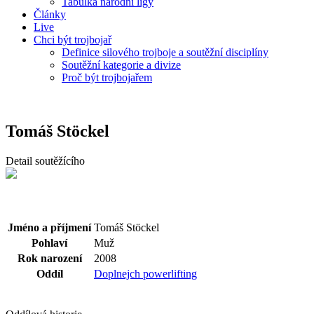
Tabulka národní ligy
Články
Live
Chci být trojbojař
Definice silového trojboje a soutěžní disciplíny
Soutěžní kategorie a divize
Proč být trojbojařem
Tomáš Stöckel
Detail soutěžícího
Jméno a příjmení
Tomáš Stöckel
Pohlaví
Muž
Rok narození
2008
Oddíl
Doplnejch powerlifting