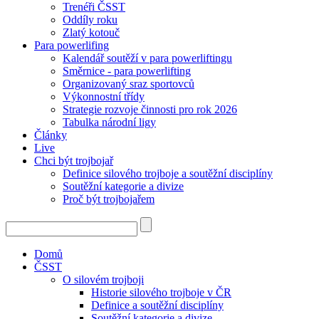
Trenéři ČSST
Oddíly roku
Zlatý kotouč
Para powerlifing
Kalendář soutěží v para powerliftingu
Směrnice - para powerlifting
Organizovaný sraz sportovců
Výkonnostní třídy
Strategie rozvoje činnosti pro rok 2026
Tabulka národní ligy
Články
Live
Chci být trojbojař
Definice silového trojboje a soutěžní disciplíny
Soutěžní kategorie a divize
Proč být trojbojařem
Domů
ČSST
O silovém trojboji
Historie silového trojboje v ČR
Definice a soutěžní disciplíny
Soutěžní kategorie a divize