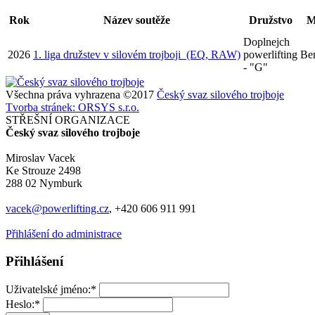
Rok
Název soutěže
Družstvo
M
Doplnejch
2026
1. liga družstev v silovém trojboji (EQ, RAW)
powerlifting
Be
- "G"
Všechna práva vyhrazena ©2017
Český svaz silového trojboje
Tvorba stránek: ORSYS s.r.o.
STŘEŠNÍ ORGANIZACE
Český svaz silového trojboje
Miroslav Vacek
Ke Strouze 2498
288 02 Nymburk
vacek@powerlifting.cz
, +420 606 911 991
Přihlášení do administrace
Přihlášení
Uživatelské jméno:*
Heslo:*