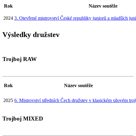
Rok
Název soutěže
2024
3. Otevřené mistrovství České republiky juniorů a mladších ju
Výsledky družstev
Trojboj RAW
Rok
Název soutěže
2025
6. Mistrovství středních Čech družstev v klasickém silovém troj
Trojboj MIXED