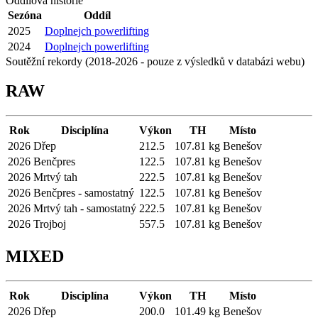
Oddílová historie
Sezóna
Oddíl
2025
Doplnejch powerlifting
2024
Doplnejch powerlifting
Soutěžní rekordy (2018-2026 - pouze z výsledků v databázi webu)
RAW
Rok
Disciplína
Výkon
TH
Místo
2026
Dřep
212.5
107.81 kg
Benešov
2026
Benčpres
122.5
107.81 kg
Benešov
2026
Mrtvý tah
222.5
107.81 kg
Benešov
2026
Benčpres - samostatný
122.5
107.81 kg
Benešov
2026
Mrtvý tah - samostatný
222.5
107.81 kg
Benešov
2026
Trojboj
557.5
107.81 kg
Benešov
MIXED
Rok
Disciplína
Výkon
TH
Místo
2026
Dřep
200.0
101.49 kg
Benešov