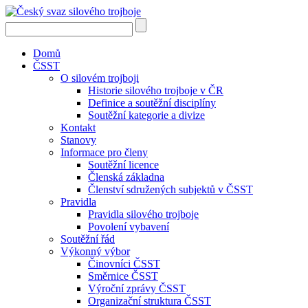
Domů
ČSST
O silovém trojboji
Historie silového trojboje v ČR
Definice a soutěžní disciplíny
Soutěžní kategorie a divize
Kontakt
Stanovy
Informace pro členy
Soutěžní licence
Členská základna
Členství sdružených subjektů v ČSST
Pravidla
Pravidla silového trojboje
Povolení vybavení
Soutěžní řád
Výkonný výbor
Činovníci ČSST
Směrnice ČSST
Výroční zprávy ČSST
Organizační struktura ČSST