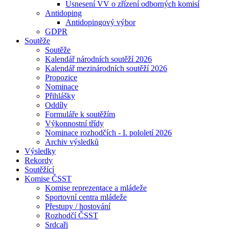
Usnesení VV o zřízení odborných komisí
Antidoping
Antidopingový výbor
GDPR
Soutěže
Soutěže
Kalendář národních soutěží 2026
Kalendář mezinárodních soutěží 2026
Propozice
Nominace
Přihlášky
Oddíly
Formuláře k soutěžím
Výkonnostní třídy
Nominace rozhodčích - I. pololetí 2026
Archiv výsledků
Výsledky
Rekordy
Soutěžící
Komise ČSST
Komise reprezentace a mládeže
Sportovní centra mládeže
Přestupy / hostování
Rozhodčí ČSST
Srdcaři