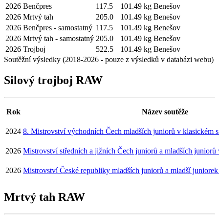
2026
Benčpres
117.5
101.49 kg
Benešov
2026
Mrtvý tah
205.0
101.49 kg
Benešov
2026
Benčpres - samostatný
117.5
101.49 kg
Benešov
2026
Mrtvý tah - samostatný
205.0
101.49 kg
Benešov
2026
Trojboj
522.5
101.49 kg
Benešov
Soutěžní výsledky (2018-2026 - pouze z výsledků v databázi webu)
Silový trojboj RAW
Rok
Název soutěže
2024
8. Mistrovství východních Čech mladších juniorů v klasickém s
2026
Mistrovství středních a jižních Čech juniorů a mladších juniorů 
2026
Mistrovství České republiky mladších juniorů a mladší juniorek
Mrtvý tah RAW