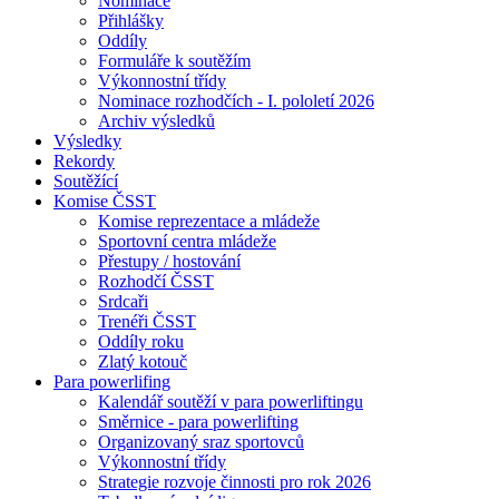
Nominace
Přihlášky
Oddíly
Formuláře k soutěžím
Výkonnostní třídy
Nominace rozhodčích - I. pololetí 2026
Archiv výsledků
Výsledky
Rekordy
Soutěžící
Komise ČSST
Komise reprezentace a mládeže
Sportovní centra mládeže
Přestupy / hostování
Rozhodčí ČSST
Srdcaři
Trenéři ČSST
Oddíly roku
Zlatý kotouč
Para powerlifing
Kalendář soutěží v para powerliftingu
Směrnice - para powerlifting
Organizovaný sraz sportovců
Výkonnostní třídy
Strategie rozvoje činnosti pro rok 2026