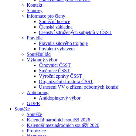
Kontakt
Stanovy
Informace pro členy
Soutěžní licence
Členská základna
Členství sdružených subjektů v ČSST
Pravidla
Pravidla silového trojboje
Povolení vybavení
Soutěžní řád
Výkonný výbor
Činovníci ČSST
Směrnice ČSST
Výroční zprávy ČSST
Organizační struktura ČSST
Usnesení VV o zřízení odborných komisí
Antidoping
Antidopingový výbor
GDPR
Soutěže
Soutěže
Kalendář národních soutěží 2026
Kalendář mezinárodních soutěží 2026
Propozice