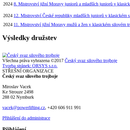
2024
8. Mistrovství jižní Moravy juniorů a mladších juniorů v klasic
2024
12. Mistrovství České republiky mladších juniorů v klasickém s
2024
11. Mistrovství jižní Moravy mužů a žen v klasickém silovém tr
Výsledky družstev
Všechna práva vyhrazena ©2017
Český svaz silového trojboje
Tvorba stránek: ORSYS s.r.o.
STŘEŠNÍ ORGANIZACE
Český svaz silového trojboje
Miroslav Vacek
Ke Strouze 2498
288 02 Nymburk
vacek@powerlifting.cz
, +420 606 911 991
Přihlášení do administrace
Přihlášení