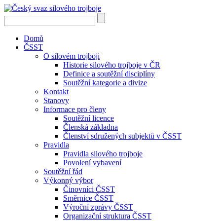
Domů
ČSST
O silovém trojboji
Historie silového trojboje v ČR
Definice a soutěžní disciplíny
Soutěžní kategorie a divize
Kontakt
Stanovy
Informace pro členy
Soutěžní licence
Členská základna
Členství sdružených subjektů v ČSST
Pravidla
Pravidla silového trojboje
Povolení vybavení
Soutěžní řád
Výkonný výbor
Činovníci ČSST
Směrnice ČSST
Výroční zprávy ČSST
Organizační struktura ČSST