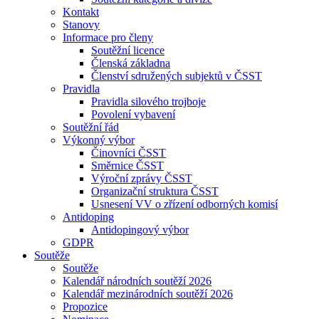
Kontakt
Stanovy
Informace pro členy
Soutěžní licence
Členská základna
Členství sdružených subjektů v ČSST
Pravidla
Pravidla silového trojboje
Povolení vybavení
Soutěžní řád
Výkonný výbor
Činovníci ČSST
Směrnice ČSST
Výroční zprávy ČSST
Organizační struktura ČSST
Usnesení VV o zřízení odborných komisí
Antidoping
Antidopingový výbor
GDPR
Soutěže
Soutěže
Kalendář národních soutěží 2026
Kalendář mezinárodních soutěží 2026
Propozice