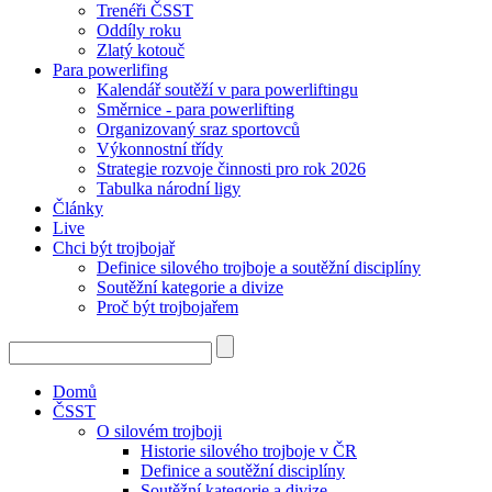
Trenéři ČSST
Oddíly roku
Zlatý kotouč
Para powerlifing
Kalendář soutěží v para powerliftingu
Směrnice - para powerlifting
Organizovaný sraz sportovců
Výkonnostní třídy
Strategie rozvoje činnosti pro rok 2026
Tabulka národní ligy
Články
Live
Chci být trojbojař
Definice silového trojboje a soutěžní disciplíny
Soutěžní kategorie a divize
Proč být trojbojařem
Domů
ČSST
O silovém trojboji
Historie silového trojboje v ČR
Definice a soutěžní disciplíny
Soutěžní kategorie a divize