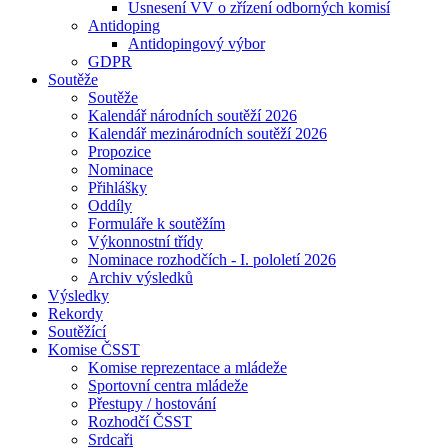
Usnesení VV o zřízení odborných komisí
Antidoping
Antidopingový výbor
GDPR
Soutěže
Soutěže
Kalendář národních soutěží 2026
Kalendář mezinárodních soutěží 2026
Propozice
Nominace
Přihlášky
Oddíly
Formuláře k soutěžím
Výkonnostní třídy
Nominace rozhodčích - I. pololetí 2026
Archiv výsledků
Výsledky
Rekordy
Soutěžící
Komise ČSST
Komise reprezentace a mládeže
Sportovní centra mládeže
Přestupy / hostování
Rozhodčí ČSST
Srdcaři