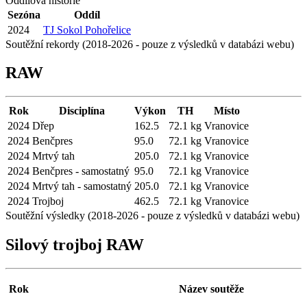
Oddílová historie
Sezóna
Oddíl
2024
TJ Sokol Pohořelice
Soutěžní rekordy (2018-2026 - pouze z výsledků v databázi webu)
RAW
Rok
Disciplína
Výkon
TH
Místo
2024
Dřep
162.5
72.1 kg
Vranovice
2024
Benčpres
95.0
72.1 kg
Vranovice
2024
Mrtvý tah
205.0
72.1 kg
Vranovice
2024
Benčpres - samostatný
95.0
72.1 kg
Vranovice
2024
Mrtvý tah - samostatný
205.0
72.1 kg
Vranovice
2024
Trojboj
462.5
72.1 kg
Vranovice
Soutěžní výsledky (2018-2026 - pouze z výsledků v databázi webu)
Silový trojboj RAW
Rok
Název soutěže