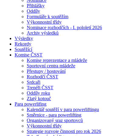
Nominace
Přihlášky
Oddíly
Formuláře k soutěžím
Výkonnostní třídy
Nominace rozhodčích - I. pololetí 2026
Archiv výsledků
Výsledky
Rekordy
Soutěžící
Komise ČSST
Komise reprezentace a mládeže
Sportovní centra mládeže
Přestupy / hostování
Rozhodčí ČSST
Srdcaři
Trenéři ČSST
Oddíly roku
Zlatý kotouč
Para powerlifing
Kalendář soutěží v para powerliftingu
Směrnice - para powerlifting
Organizovaný sraz sportovců
Výkonnostní třídy
Strategie rozvoje činnosti pro rok 2026