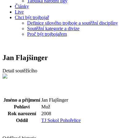
Tabulka národní ligy
Články
Live
Chci být trojbojař
Definice silového trojboje a soutěžní disciplíny
Soutěžní kategorie a divize
Proč být trojbojařem
Jan Flajšinger
Detail soutěžícího
Jméno a příjmení
Jan Flajšinger
Pohlaví
Muž
Rok narození
2008
Oddíl
TJ Sokol Pohořelice