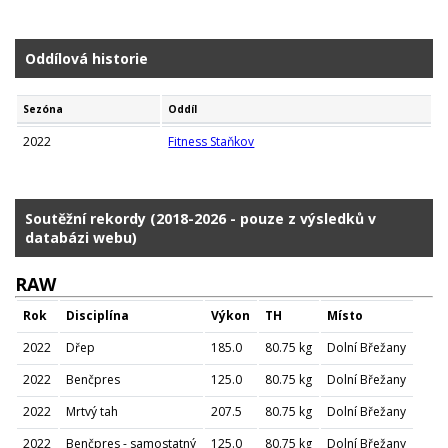
Oddílová historie
Sezóna
Oddíl
2022
Fitness Staňkov
Soutěžní rekordy (2018-2026 - pouze z výsledků v
databázi webu)
RAW
Rok
Disciplína
Výkon
TH
Místo
2022
Dřep
185.0
80.75 kg
Dolní Břežany
2022
Benčpres
125.0
80.75 kg
Dolní Břežany
2022
Mrtvý tah
207.5
80.75 kg
Dolní Břežany
2022
Benčpres - samostatný
125.0
80.75 kg
Dolní Břežany