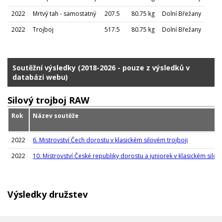
2022
Mrtvý tah - samostatný
207.5
80.75 kg
Dolní Břežany
2022
Trojboj
517.5
80.75 kg
Dolní Břežany
Soutěžní výsledky (2018-2026 - pouze z výsledků v
databázi webu)
Silový trojboj RAW
Rok
Název soutěže
2022
6. Mistrovství Čech dorostu v klasickém silovém trojboji
2022
10. Mistrovství České republiky dorostu a juniorek v klasickém silov
Výsledky družstev