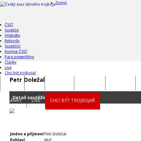
Domů
ČSST
Soutěže
Výsledky
Rekordy
Soutěžící
Komise ČSST
Para powerlifing
Články
Live
Chci být trojbojař
Petr Doležal
DOMŮ
ČSST
SOUTĚŽE
VÝSLEDKY
REKORDY
Detail soutěžícího
ČLÁNKY
LIVE
CHCI BÝT TROJBOJAŘ
Jméno a příjmení
Petr Doležal
Pohlaví
Muž