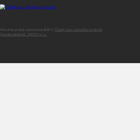
Všechna práva vyhrazena ©2017
Český svaz silového trojboje
Tvorba stránek: ORSYS s.r.o.