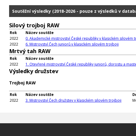
Soutěžní výsledky (2018-2026 - pouze z výsledků v datab
Silový trojboj RAW
Rok
Název soutěže
2022
0. Akademické mistrovství České republiky v klasickém silovém t
2022
6. Mistrovství Čech juniorů v klasickém silovém trojboji
Mrtvý tah RAW
Rok
Název soutěže
2022
1. Otevřené mistrovství České republiky juniorů, dorostu a mas
Výsledky družstev
Trojboj RAW
Rok
Název soutěže
D
2022
3. Mistrovství Čech družstev v klasickém silovém trojboji
Mo