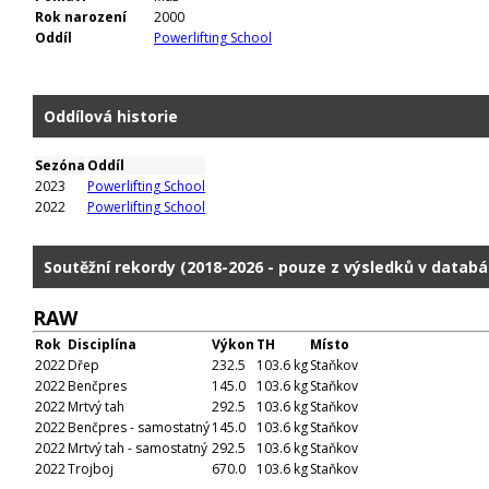
Rok narození
2000
Oddíl
Powerlifting School
Oddílová historie
Sezóna
Oddíl
2023
Powerlifting School
2022
Powerlifting School
Soutěžní rekordy (2018-2026 - pouze z výsledků v databá
RAW
Rok
Disciplína
Výkon
TH
Místo
2022
Dřep
232.5
103.6 kg
Staňkov
2022
Benčpres
145.0
103.6 kg
Staňkov
2022
Mrtvý tah
292.5
103.6 kg
Staňkov
2022
Benčpres - samostatný
145.0
103.6 kg
Staňkov
2022
Mrtvý tah - samostatný
292.5
103.6 kg
Staňkov
2022
Trojboj
670.0
103.6 kg
Staňkov