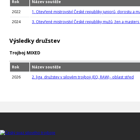
Rok
Název soutěže
2022
1. Otevřené mistrovství České republiky juniorů, dorostu a 
2024
3. Otevřené mistrovství České republiky mužů, žen a masters
Výsledky družstev
Trojboj MIXED
Rok
Název soutěže
2026
2. liga družstev v silovém trojboji (EQ, RAW) - oblast střed