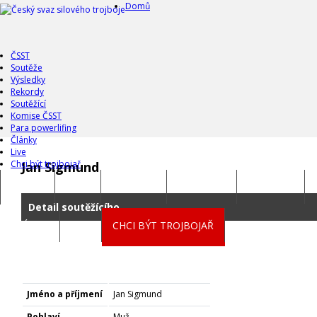
Domů
ČSST
Soutěže
Výsledky
Rekordy
Soutěžící
Komise ČSST
Para powerlifing
Články
Live
Chci být trojbojař
Jan Sigmund
DOMŮ
ČSST
SOUTĚŽE
VÝSLEDKY
REKORDY
Detail soutěžícího
ČLÁNKY
LIVE
CHCI BÝT TROJBOJAŘ
Jméno a příjmení
Jan Sigmund
Pohlaví
Muž