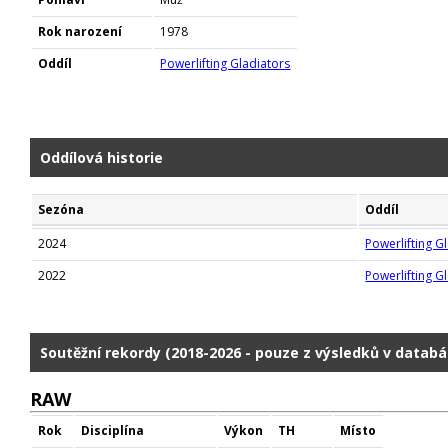
Rok narození
1978
Oddíl
Powerlifting Gladiators
Oddílová historie
Sezóna
Oddíl
2024
Powerlifting G
2022
Powerlifting G
Soutěžní rekordy (2018-2026 - pouze z výsledků v databá
RAW
Rok
Disciplína
Výkon
TH
Místo