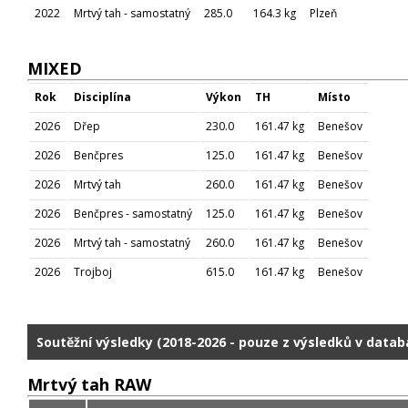
2022
Mrtvý tah - samostatný
285.0
164.3 kg
Plzeň
MIXED
Rok
Disciplína
Výkon
TH
Místo
2026
Dřep
230.0
161.47 kg
Benešov
2026
Benčpres
125.0
161.47 kg
Benešov
2026
Mrtvý tah
260.0
161.47 kg
Benešov
2026
Benčpres - samostatný
125.0
161.47 kg
Benešov
2026
Mrtvý tah - samostatný
260.0
161.47 kg
Benešov
2026
Trojboj
615.0
161.47 kg
Benešov
Soutěžní výsledky (2018-2026 - pouze z výsledků v datab
Mrtvý tah RAW