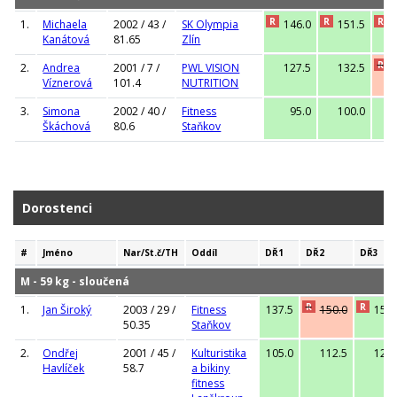
R
R
R
1.
Michaela
2002 / 43 /
SK Olympia
146.0
151.5
1
Kanátová
81.65
Zlín
R
2.
Andrea
2001 / 7 /
PWL VISION
127.5
132.5
1
Víznerová
101.4
NUTRITION
3.
Simona
2002 / 40 /
Fitness
95.0
100.0
1
Škáchová
80.6
Staňkov
Dorostenci
#
Jméno
Nar/St.č/TH
Oddíl
DŘ1
DŘ2
DŘ3
M - 59 kg - sloučená
R
R
1.
Jan Široký
2003 / 29 /
Fitness
137.5
150.0
150.
50.35
Staňkov
2.
Ondřej
2001 / 45 /
Kulturistika
105.0
112.5
120.
Havlíček
58.7
a bikiny
fitness