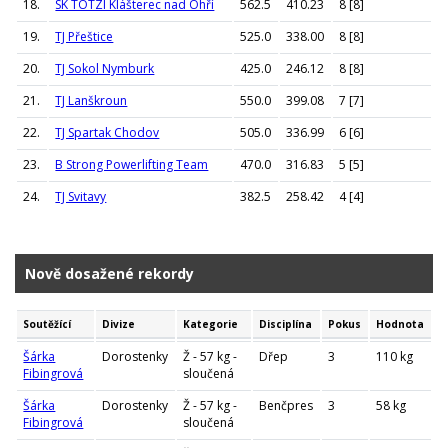
18.
SK TOTZI Klášterec nad Ohří
562.5
410.23
8 [8]
19.
TJ Přeštice
525.0
338.00
8 [8]
20.
TJ Sokol Nymburk
425.0
246.12
8 [8]
21.
TJ Lanškroun
550.0
399.08
7 [7]
22.
TJ Spartak Chodov
505.0
336.99
6 [6]
23.
B Strong Powerlifting Team
470.0
316.83
5 [5]
24.
TJ Svitavy
382.5
258.42
4 [4]
Nově dosažené rekordy
Soutěžící
Divize
Kategorie
Disciplína
Pokus
Hodnota
Šárka
Dorostenky
Ž - 57 kg -
Dřep
3
110 kg
Fibingrová
sloučená
Šárka
Dorostenky
Ž - 57 kg -
Benčpres
3
58 kg
Fibingrová
sloučená