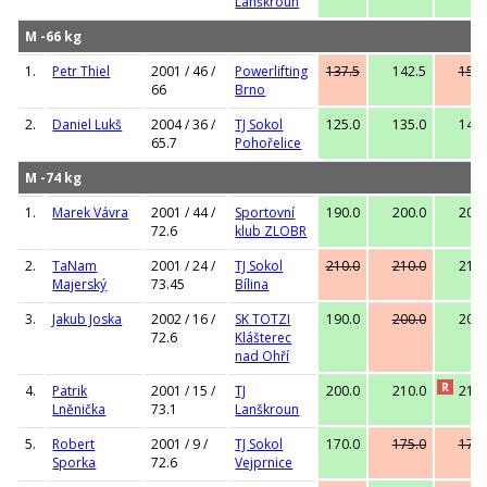
Lanškroun
M -66 kg
1.
Petr Thiel
2001 / 46 /
Powerlifting
137.5
142.5
152.
66
Brno
2.
Daniel Lukš
2004 / 36 /
TJ Sokol
125.0
135.0
142.
65.7
Pohořelice
M -74 kg
1.
Marek Vávra
2001 / 44 /
Sportovní
190.0
200.0
207.
72.6
klub ZLOBR
2.
TaNam
2001 / 24 /
TJ Sokol
210.0
210.0
210.
Majerský
73.45
Bílina
3.
Jakub Joska
2002 / 16 /
SK TOTZI
190.0
200.0
205.
72.6
Klášterec
nad Ohří
R
4.
Patrik
2001 / 15 /
TJ
200.0
210.0
215.
Lněnička
73.1
Lanškroun
5.
Robert
2001 / 9 /
TJ Sokol
170.0
175.0
175.
Sporka
72.6
Vejprnice