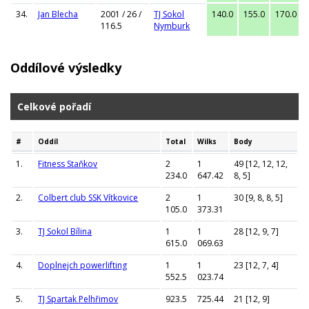
34.
Jan Blecha
2001 / 26 /
TJ Sokol
140.0
155.0
170.0
116.5
Nymburk
Oddílové výsledky
Celkové pořadí
#
Oddíl
Total
Wilks
Body
1.
Fitness Staňkov
2
1
49 [12, 12, 12,
234.0
647.42
8, 5]
2.
Colbert club SSK Vítkovice
2
1
30 [9, 8, 8, 5]
105.0
373.31
3.
TJ Sokol Bílina
1
1
28 [12, 9, 7]
615.0
069.63
4.
Doplnejch powerlifting
1
1
23 [12, 7, 4]
552.5
023.74
5.
TJ Spartak Pelhřimov
923.5
725.44
21 [12, 9]