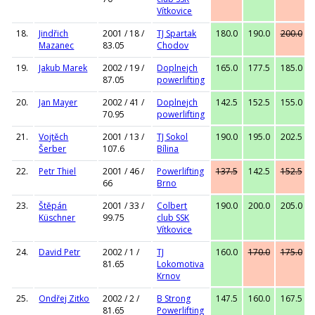
Vítkovice
18.
Jindřich
2001 / 18 /
TJ Spartak
180.0
190.0
200.0
Mazanec
83.05
Chodov
19.
Jakub Marek
2002 / 19 /
Doplnejch
165.0
177.5
185.0
87.05
powerlifting
20.
Jan Mayer
2002 / 41 /
Doplnejch
142.5
152.5
155.0
70.95
powerlifting
21.
Vojtěch
2001 / 13 /
TJ Sokol
190.0
195.0
202.5
Šerber
107.6
Bílina
22.
Petr Thiel
2001 / 46 /
Powerlifting
137.5
142.5
152.5
66
Brno
23.
Štěpán
2001 / 33 /
Colbert
190.0
200.0
205.0
Küschner
99.75
club SSK
Vítkovice
24.
David Petr
2002 / 1 /
TJ
160.0
170.0
175.0
81.65
Lokomotiva
Krnov
25.
Ondřej Zitko
2002 / 2 /
B Strong
147.5
160.0
167.5
81.65
Powerlifting