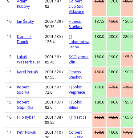
9.
Adam
2001 / 4 /
Colbert
170.0
170.0
180.0
Kubový
82
club SSK
Vítkovice
10.
Jan Široký
2003 / 29 /
Fitness
137.5
150.0
150.0
50.35
Staňkov
11.
Dominik
2001 / 35 /
TJ
180.0
200.0
220.0
Danek
126.4
Lokomotiva
Krnov
12.
Lukáš
2001 / 6 /
SK Olympia
180.0
190.0
195.0
Wasserbauer
85.45
Zlín
13.
Karel Petráš
2001 / 20 /
Fitness
180.0
180.0
190.0
87.55
Staňkov
14.
Robert
2001 / 9 /
TJ Sokol
170.0
175.0
175.0
Sporka
72.6
Vejprnice
15.
Robert
2001 / 37 /
TJ Sokol
180.0
190.0
195.0
Slapnička
82.6
Bílina
16.
Filip Rybár
2001 / 38 /
TJ Přeštice
165.0
165.0
165.0
88.55
17.
Petr Novák
2001 / 10 /
Colbert
150.0
160.0
170.0
70
club SSK