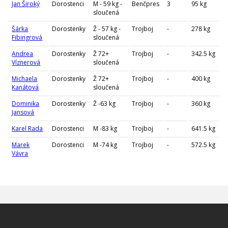
Jan Široký
Dorostenci
M - 59 kg -
Benčpres
3
95 kg
sloučená
Šárka
Dorostenky
Ž - 57 kg -
Trojboj
-
278 kg
Fibingrová
sloučená
Andrea
Dorostenky
Ž 72+
Trojboj
-
342.5 kg
Víznerová
sloučená
Michaela
Dorostenky
Ž 72+
Trojboj
-
400 kg
Kanátová
sloučená
Dominika
Dorostenky
Ž -63 kg
Trojboj
-
360 kg
Jansová
Karel Rada
Dorostenci
M -83 kg
Trojboj
-
641.5 kg
Marek
Dorostenci
M -74 kg
Trojboj
-
572.5 kg
Vávra