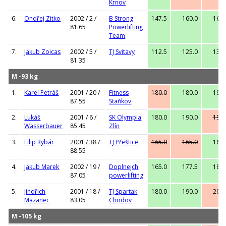
Krnov
6.
Ondřej Zitko
2002 / 2 /
B Strong
147.5
160.0
167.
81.65
Powerlifting
Team
7.
Jakub Zoicas
2002 / 5 /
TJ Svitavy
112.5
125.0
132.
81.35
M -93 kg
1.
Karel Petráš
2001 / 20 /
Fitness
180.0
180.0
190.
87.55
Staňkov
2.
Lukáš
2001 / 6 /
SK Olympia
180.0
190.0
195.
Wasserbauer
85.45
Zlín
3.
Filip Rybár
2001 / 38 /
TJ Přeštice
165.0
165.0
165.
88.55
4.
Jakub Marek
2002 / 19 /
Doplnejch
165.0
177.5
185.
87.05
powerlifting
5.
Jindřich
2001 / 18 /
TJ Spartak
180.0
190.0
200.
Mazanec
83.05
Chodov
M -105 kg