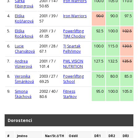
3.
Šárka
2001 / 14 /
Iron Warriors
100.0
105.0
110.0
Fibingrová
50.65
4.
Eliška
2001 / 39 /
Iron Warriors
90.0
90.0
97.5
Košňarová
57
5.
Eliška
2001 / 3 /
Powerlifting
92.5
100.0
102.5
Ročárková
61.05
TJJM Chodov
6.
Lucie
2001 / 28 /
TJ Spartak
100.0
115.0
130.5
Charvátová
67.1
Pelhřimov
7.
Andrea
2001 / 7 /
PWL VISION
127.5
132.5
135.5
Víznerová
101.4
NUTRITION
8.
Veronika
2003 / 27 /
Powerlifting
70.0
80.0
85.0
Šimánková
69.25
School
9.
Simona
2002 / 40 /
Fitness
95.0
100.0
105.0
Škáchová
80.6
Staňkov
Dorostenci
#
Jméno
Nar/St.č/TH
Oddíl
DŘ1
DŘ2
DŘ3