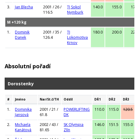
3.
Jan Blecha
2001 / 26 /
TJ Sokol
140.0
155.0
170.
116.5
Nymburk
M +120 kg
1.
Dominik
2001 / 35 /
TJ
180.0
200.0
220.
Danek
126.4
Lokomotiva
Krnov
Absolutní pořadí
Dorostenky
#
Jméno
Nar/St.č/TH
Oddíl
DŘ1
DŘ2
DŘ3
1.
Dominika
2001 / 21 /
POWERLIFTING
110.0
115.0
120.5
Jansová
61.8
DK
2.
Michaela
2002 / 43 /
SK Olympia
146.0
151.5
155.0
Kanátová
81.65
Zlín