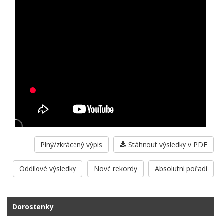
Plný/zkrácený výpis
Stáhnout výsledky v PDF
Oddílové výsledky
Nové rekordy
Absolutní pořadí
Dorostenky