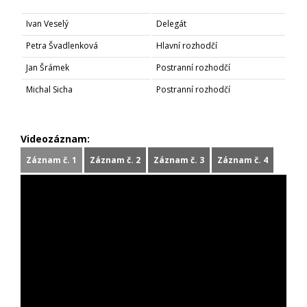
Ivan Veselý
Delegát
Petra Švadlenková
Hlavní rozhodčí
Jan Šrámek
Postranní rozhodčí
Michal Sicha
Postranní rozhodčí
Videozáznam:
Záznam č. 1
Záznam č. 2
Záznam č. 3
Záznam č. 4