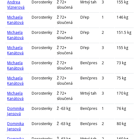
Andrea
Dorostenky
Ž 72+
Mrtvý tah
3
155 kg
Víznerová
sloučená
Michaela
Dorostenky
Ž 72+
Dřep
1
146 kg
Kanátová
sloučená
Michaela
Dorostenky
Ž 72+
Dřep
2
151.5 kg
Kanátová
sloučená
Michaela
Dorostenky
Ž 72+
Dřep
3
155 kg
Kanátová
sloučená
Michaela
Dorostenky
Ž 72+
Benčpres
2
73 kg
Kanátová
sloučená
Michaela
Dorostenky
Ž 72+
Benčpres
3
75 kg
Kanátová
sloučená
Michaela
Dorostenky
Ž 72+
Mrtvý tah
3
170 kg
Kanátová
sloučená
Dominika
Dorostenky
Ž -63 kg
Benčpres
1
76 kg
Jansová
Dominika
Dorostenky
Ž -63 kg
Benčpres
2
80 kg
Jansová
Dominika
Dorostenky
Ž -63 kg
Mrtvý tah
2
160 kg