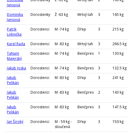
Jansová
Dominika
Dorostenky
Ž -63 kg
Mrtvý tah
3
165 kg
Jansová
Patrik
Dorostenci
M -74 kg
Dřep
3
215 kg
Lněnička
Karel Rada
Dorostenci
M -83 kg
Mrtvý tah
3
266.5 kg
TaNam
Dorostenci
M -74 kg
Benčpres
1
130 kg
Majerský
Jakub Joska
Dorostenci
M -74 kg
Benčpres
3
132.5 kg
Jakub
Dorostenci
M -83 kg
Dřep
3
241 kg
Pelikán
Jakub
Dorostenci
M -83 kg
Benčpres
2
143 kg
Pelikán
Jakub
Dorostenci
M -83 kg
Benčpres
3
147.5 kg
Pelikán
Jan Široký
Dorostenci
M - 59 kg -
Dřep
3
150 kg
sloučená