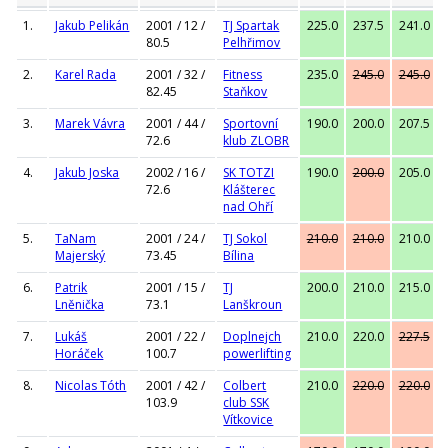
1.
Jakub Pelikán
2001 / 12 /
TJ Spartak
225.0
237.5
241.0
80.5
Pelhřimov
2.
Karel Rada
2001 / 32 /
Fitness
235.0
245.0
245.0
82.45
Staňkov
3.
Marek Vávra
2001 / 44 /
Sportovní
190.0
200.0
207.5
72.6
klub ZLOBR
4.
Jakub Joska
2002 / 16 /
SK TOTZI
190.0
200.0
205.0
72.6
Klášterec
nad Ohří
5.
TaNam
2001 / 24 /
TJ Sokol
210.0
210.0
210.0
Majerský
73.45
Bílina
6.
Patrik
2001 / 15 /
TJ
200.0
210.0
215.0
Lněnička
73.1
Lanškroun
7.
Lukáš
2001 / 22 /
Doplnejch
210.0
220.0
227.5
Horáček
100.7
powerlifting
8.
Nicolas Tóth
2001 / 42 /
Colbert
210.0
220.0
220.0
103.9
club SSK
Vítkovice