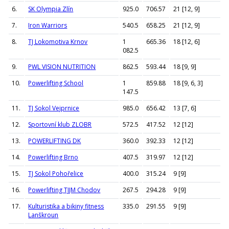
6.
SK Olympia Zlín
925.0
706.57
21 [12, 9]
7.
Iron Warriors
540.5
658.25
21 [12, 9]
8.
TJ Lokomotiva Krnov
1
665.36
18 [12, 6]
082.5
9.
PWL VISION NUTRITION
862.5
593.44
18 [9, 9]
10.
Powerlifting School
1
859.88
18 [9, 6, 3]
147.5
11.
TJ Sokol Vejprnice
985.0
656.42
13 [7, 6]
12.
Sportovní klub ZLOBR
572.5
417.52
12 [12]
13.
POWERLIFTING DK
360.0
392.33
12 [12]
14.
Powerlifting Brno
407.5
319.97
12 [12]
15.
TJ Sokol Pohořelice
400.0
315.24
9 [9]
16.
Powerlifting TJJM Chodov
267.5
294.28
9 [9]
17.
Kulturistika a bikiny fitness
335.0
291.55
9 [9]
Lanškroun