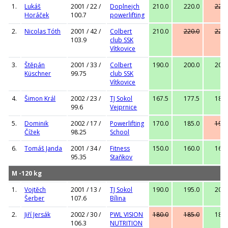
1.
Lukáš
2001 / 22 /
Doplnejch
210.0
220.0
227.
Horáček
100.7
powerlifting
2.
Nicolas Tóth
2001 / 42 /
Colbert
210.0
220.0
220.
103.9
club SSK
Vítkovice
3.
Štěpán
2001 / 33 /
Colbert
190.0
200.0
205.
Küschner
99.75
club SSK
Vítkovice
4.
Šimon Král
2002 / 23 /
TJ Sokol
167.5
177.5
182.
99.6
Vejprnice
5.
Dominik
2002 / 17 /
Powerlifting
170.0
185.0
195.
Čížek
98.25
School
6.
Tomáš Janda
2001 / 34 /
Fitness
150.0
160.0
167.
95.35
Staňkov
M -120 kg
1.
Vojtěch
2001 / 13 /
TJ Sokol
190.0
195.0
202.
Šerber
107.6
Bílina
2.
Jiří Jersák
2002 / 30 /
PWL VISION
180.0
185.0
185.
106.3
NUTRITION