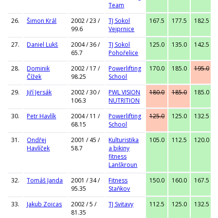
Team
26.
Šimon Král
2002 / 23 /
TJ Sokol
167.5
177.5
182.5
99.6
Vejprnice
27.
Daniel Lukš
2004 / 36 /
TJ Sokol
125.0
135.0
142.5
65.7
Pohořelice
28.
Dominik
2002 / 17 /
Powerlifting
170.0
185.0
195.0
Čížek
98.25
School
29.
Jiří Jersák
2002 / 30 /
PWL VISION
180.0
185.0
185.0
106.3
NUTRITION
30.
Petr Havlík
2004 / 11 /
Powerlifting
125.0
125.0
132.5
68.15
School
31.
Ondřej
2001 / 45 /
Kulturistika
105.0
112.5
120.0
Havlíček
58.7
a bikiny
fitness
Lanškroun
32.
Tomáš Janda
2001 / 34 /
Fitness
150.0
160.0
167.5
95.35
Staňkov
33.
Jakub Zoicas
2002 / 5 /
TJ Svitavy
112.5
125.0
132.5
81.35