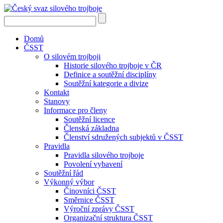
Domů
ČSST
O silovém trojboji
Historie silového trojboje v ČR
Definice a soutěžní disciplíny
Soutěžní kategorie a divize
Kontakt
Stanovy
Informace pro členy
Soutěžní licence
Členská základna
Členství sdružených subjektů v ČSST
Pravidla
Pravidla silového trojboje
Povolení vybavení
Soutěžní řád
Výkonný výbor
Činovníci ČSST
Směrnice ČSST
Výroční zprávy ČSST
Organizační struktura ČSST