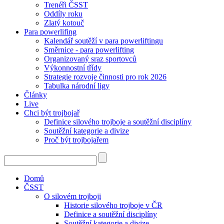
Trenéři ČSST
Oddíly roku
Zlatý kotouč
Para powerlifing
Kalendář soutěží v para powerliftingu
Směrnice - para powerlifting
Organizovaný sraz sportovců
Výkonnostní třídy
Strategie rozvoje činnosti pro rok 2026
Tabulka národní ligy
Články
Live
Chci být trojbojař
Definice silového trojboje a soutěžní disciplíny
Soutěžní kategorie a divize
Proč být trojbojařem
Domů
ČSST
O silovém trojboji
Historie silového trojboje v ČR
Definice a soutěžní disciplíny
Soutěžní kategorie a divize