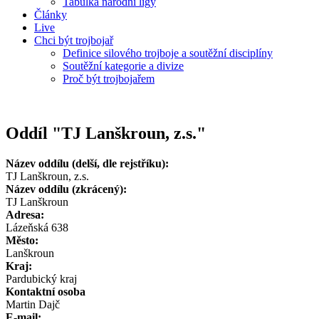
Tabulka národní ligy
Články
Live
Chci být trojbojař
Definice silového trojboje a soutěžní disciplíny
Soutěžní kategorie a divize
Proč být trojbojařem
Oddíl "TJ Lanškroun, z.s."
Název oddílu (delší, dle rejstříku):
TJ Lanškroun, z.s.
Název oddílu (zkrácený):
TJ Lanškroun
Adresa:
Lázeňská 638
Město:
Lanškroun
Kraj:
Pardubický kraj
Kontaktní osoba
Martin Dajč
E-mail: