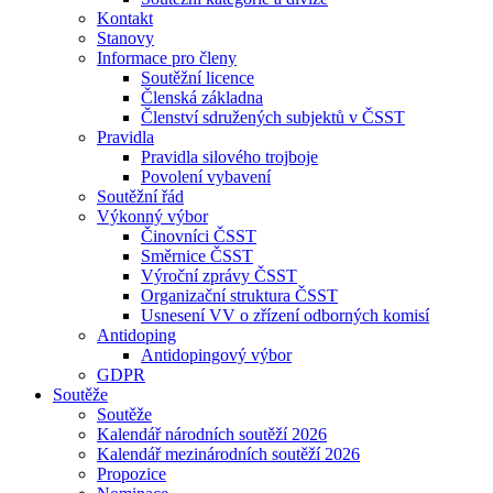
Kontakt
Stanovy
Informace pro členy
Soutěžní licence
Členská základna
Členství sdružených subjektů v ČSST
Pravidla
Pravidla silového trojboje
Povolení vybavení
Soutěžní řád
Výkonný výbor
Činovníci ČSST
Směrnice ČSST
Výroční zprávy ČSST
Organizační struktura ČSST
Usnesení VV o zřízení odborných komisí
Antidoping
Antidopingový výbor
GDPR
Soutěže
Soutěže
Kalendář národních soutěží 2026
Kalendář mezinárodních soutěží 2026
Propozice