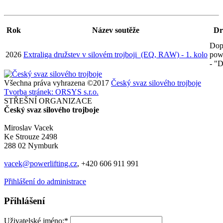
Rok
Název soutěže
Dr
Dop
2026
Extraliga družstev v silovém trojboji (EQ, RAW) - 1. kolo
powe
- "
Všechna práva vyhrazena ©2017
Český svaz silového trojboje
Tvorba stránek: ORSYS s.r.o.
STŘEŠNÍ ORGANIZACE
Český svaz silového trojboje
Miroslav Vacek
Ke Strouze 2498
288 02 Nymburk
vacek@powerlifting.cz
, +420 606 911 991
Přihlášení do administrace
Přihlášení
Uživatelské jméno:*