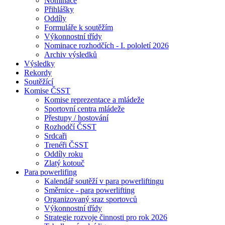
Nominace
Přihlášky
Oddíly
Formuláře k soutěžím
Výkonnostní třídy
Nominace rozhodčích - I. pololetí 2026
Archiv výsledků
Výsledky
Rekordy
Soutěžící
Komise ČSST
Komise reprezentace a mládeže
Sportovní centra mládeže
Přestupy / hostování
Rozhodčí ČSST
Srdcaři
Trenéři ČSST
Oddíly roku
Zlatý kotouč
Para powerlifing
Kalendář soutěží v para powerliftingu
Směrnice - para powerlifting
Organizovaný sraz sportovců
Výkonnostní třídy
Strategie rozvoje činnosti pro rok 2026