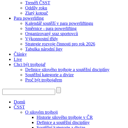
Trenéři ČSST
Oddíly roku
Zlatý kotouč
Para powerlifing
Kalendář soutěží v para powerliftingu
Směrnice - para powerlifting
Organizovaný sraz sportovců
Výkonnostní třídy
Strategie rozvoje činnosti pro rok 2026
Tabulka národní ligy
Články
Live
Chci být trojbojař
Definice silového trojboje a soutěžní disciplíny
Soutěžní kategorie a divize
Proč být trojbojařem
Domů
ČSST
O silovém trojboji
Historie silového trojboje v ČR
Definice a soutěžní disciplíny
Soutěžní kategorie a divize