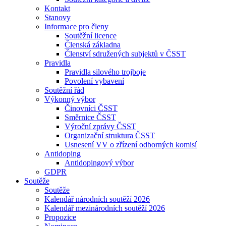
Kontakt
Stanovy
Informace pro členy
Soutěžní licence
Členská základna
Členství sdružených subjektů v ČSST
Pravidla
Pravidla silového trojboje
Povolení vybavení
Soutěžní řád
Výkonný výbor
Činovníci ČSST
Směrnice ČSST
Výroční zprávy ČSST
Organizační struktura ČSST
Usnesení VV o zřízení odborných komisí
Antidoping
Antidopingový výbor
GDPR
Soutěže
Soutěže
Kalendář národních soutěží 2026
Kalendář mezinárodních soutěží 2026
Propozice