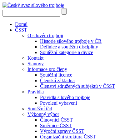
Domů
ČSST
O silovém trojboji
Historie silového trojboje v ČR
Definice a soutěžní disciplíny
Soutěžní kategorie a divize
Kontakt
Stanovy
Informace pro členy
Soutěžní licence
Členská základna
Členství sdružených subjektů v ČSST
Pravidla
Pravidla silového trojboje
Povolení vybavení
Soutěžní řád
Výkonný výbor
Činovníci ČSST
Směrnice ČSST
Výroční zprávy ČSST
Organizační struktura ČSST