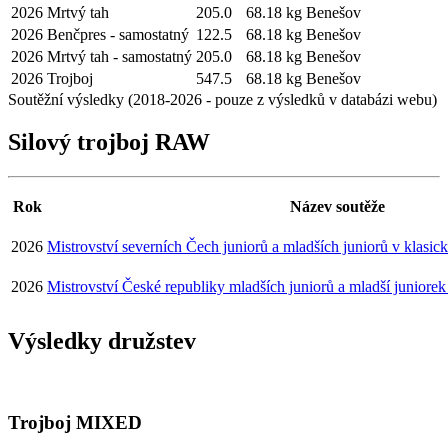
2026
Mrtvý tah
205.0
68.18 kg
Benešov
2026
Benčpres - samostatný
122.5
68.18 kg
Benešov
2026
Mrtvý tah - samostatný
205.0
68.18 kg
Benešov
2026
Trojboj
547.5
68.18 kg
Benešov
Soutěžní výsledky (2018-2026 - pouze z výsledků v databázi webu)
Silový trojboj RAW
Rok
Název soutěže
2026
Mistrovství severních Čech juniorů a mladších juniorů v klasic
2026
Mistrovství České republiky mladších juniorů a mladší juniorek
Výsledky družstev
Trojboj MIXED