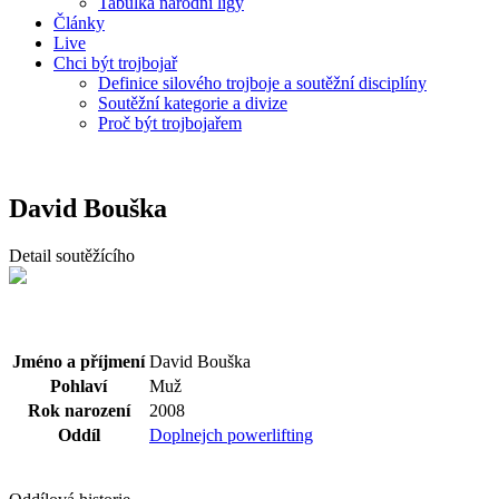
Tabulka národní ligy
Články
Live
Chci být trojbojař
Definice silového trojboje a soutěžní disciplíny
Soutěžní kategorie a divize
Proč být trojbojařem
David Bouška
Detail soutěžícího
Jméno a příjmení
David Bouška
Pohlaví
Muž
Rok narození
2008
Oddíl
Doplnejch powerlifting