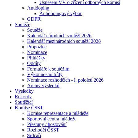
Usnesení VV o zřízení odborných komisí
Antidoping
Antidopingový výbor
GDPR
Soutěže
Soutěže
Kalendář národních soutěží 2026
Kalendář mezinárodních soutěží 2026
Propozice
Nominace
Přihlášky
Oddíly
Formuláře k soutěžím
Výkonnostní třídy
Nominace rozhodčích - I. pololetí 2026
Archiv výsledků
Výsledky
Rekordy
Soutěžící
Komise ČSST
Komise reprezentace a mládeže
Sportovní centra mládeže
Přestupy / hostování
Rozhodčí ČSST
Srdcaři