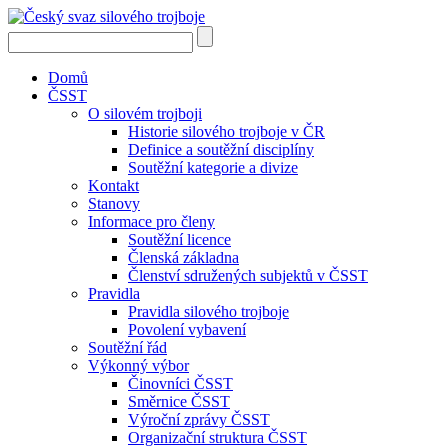
Domů
ČSST
O silovém trojboji
Historie silového trojboje v ČR
Definice a soutěžní disciplíny
Soutěžní kategorie a divize
Kontakt
Stanovy
Informace pro členy
Soutěžní licence
Členská základna
Členství sdružených subjektů v ČSST
Pravidla
Pravidla silového trojboje
Povolení vybavení
Soutěžní řád
Výkonný výbor
Činovníci ČSST
Směrnice ČSST
Výroční zprávy ČSST
Organizační struktura ČSST