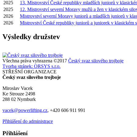
2025
13. Mistrovství České republiky mladších juniorů v klasické
2025
12. Mistrovství severní Moravy mužů a žen v klasickém silo
2026
Mistrovství severní Moravy juniorů a mladších juniorů v kla
2026
Mistrovství České republiky juniorů a juniorek v klasickém s
Výsledky družstev
Všechna práva vyhrazena ©2017
Český svaz silového trojboje
Tvorba stránek: ORSYS s.r.o.
STŘEŠNÍ ORGANIZACE
Český svaz silového trojboje
Miroslav Vacek
Ke Strouze 2498
288 02 Nymburk
vacek@powerlifting.cz
, +420 606 911 991
Přihlášení do administrace
Přihlášení