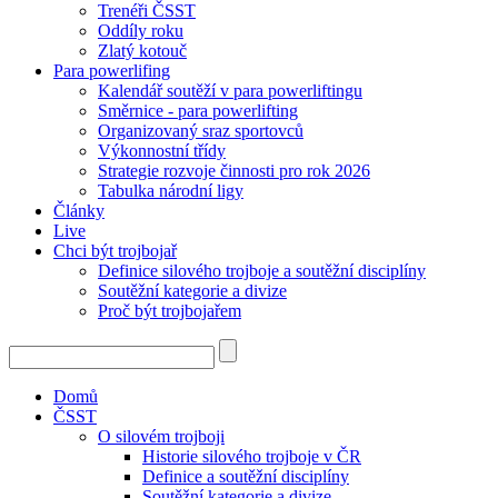
Trenéři ČSST
Oddíly roku
Zlatý kotouč
Para powerlifing
Kalendář soutěží v para powerliftingu
Směrnice - para powerlifting
Organizovaný sraz sportovců
Výkonnostní třídy
Strategie rozvoje činnosti pro rok 2026
Tabulka národní ligy
Články
Live
Chci být trojbojař
Definice silového trojboje a soutěžní disciplíny
Soutěžní kategorie a divize
Proč být trojbojařem
Domů
ČSST
O silovém trojboji
Historie silového trojboje v ČR
Definice a soutěžní disciplíny
Soutěžní kategorie a divize