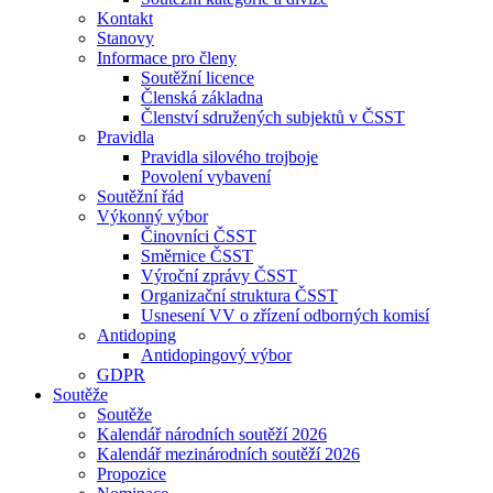
Kontakt
Stanovy
Informace pro členy
Soutěžní licence
Členská základna
Členství sdružených subjektů v ČSST
Pravidla
Pravidla silového trojboje
Povolení vybavení
Soutěžní řád
Výkonný výbor
Činovníci ČSST
Směrnice ČSST
Výroční zprávy ČSST
Organizační struktura ČSST
Usnesení VV o zřízení odborných komisí
Antidoping
Antidopingový výbor
GDPR
Soutěže
Soutěže
Kalendář národních soutěží 2026
Kalendář mezinárodních soutěží 2026
Propozice