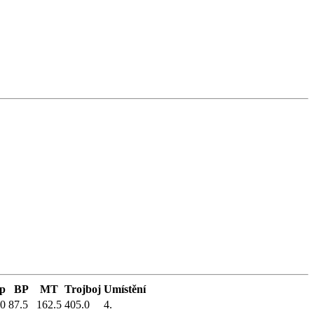
p
BP
MT
Trojboj
Umístění
.0
87.5
162.5
405.0
4.