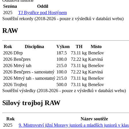
Oddílová historie
Sezóna
Oddíl
2025
TJ Bystřice pod Hostýnem
Soutěžní rekordy (2018-2026 - pouze z výsledků v databázi webu)
RAW
Rok
Disciplína
Výkon
TH
Místo
2026
Dřep
187.5
73.11 kg
Benešov
2026
Benčpres
100.0
72.22 kg
Karviná
2026
Mrtvý tah
215.0
73.11 kg
Benešov
2026
Benčpres - samostatný
100.0
72.22 kg
Karviná
2026
Mrtvý tah - samostatný
215.0
73.11 kg
Benešov
2026
Trojboj
500.0
73.11 kg
Benešov
Soutěžní výsledky (2018-2026 - pouze z výsledků v databázi webu)
Silový trojboj RAW
Rok
Název soutěže
2025
9. Mistrovství jižní Moravy juniorů a mladších juniorů v kla