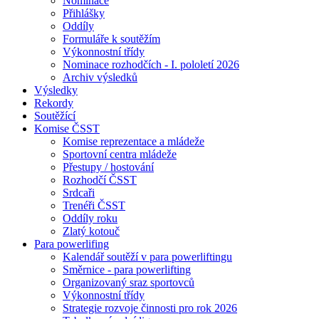
Nominace
Přihlášky
Oddíly
Formuláře k soutěžím
Výkonnostní třídy
Nominace rozhodčích - I. pololetí 2026
Archiv výsledků
Výsledky
Rekordy
Soutěžící
Komise ČSST
Komise reprezentace a mládeže
Sportovní centra mládeže
Přestupy / hostování
Rozhodčí ČSST
Srdcaři
Trenéři ČSST
Oddíly roku
Zlatý kotouč
Para powerlifing
Kalendář soutěží v para powerliftingu
Směrnice - para powerlifting
Organizovaný sraz sportovců
Výkonnostní třídy
Strategie rozvoje činnosti pro rok 2026