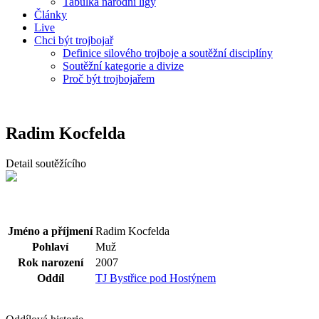
Tabulka národní ligy
Články
Live
Chci být trojbojař
Definice silového trojboje a soutěžní disciplíny
Soutěžní kategorie a divize
Proč být trojbojařem
Radim Kocfelda
Detail soutěžícího
Jméno a příjmení
Radim Kocfelda
Pohlaví
Muž
Rok narození
2007
Oddíl
TJ Bystřice pod Hostýnem