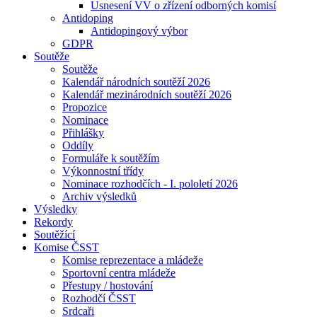
Usnesení VV o zřízení odborných komisí
Antidoping
Antidopingový výbor
GDPR
Soutěže
Soutěže
Kalendář národních soutěží 2026
Kalendář mezinárodních soutěží 2026
Propozice
Nominace
Přihlášky
Oddíly
Formuláře k soutěžím
Výkonnostní třídy
Nominace rozhodčích - I. pololetí 2026
Archiv výsledků
Výsledky
Rekordy
Soutěžící
Komise ČSST
Komise reprezentace a mládeže
Sportovní centra mládeže
Přestupy / hostování
Rozhodčí ČSST
Srdcaři