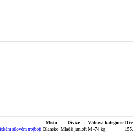
Místo
Divize
Váhová kategorie
Dře
sickém silovém trojboji
Blansko
Mladší junioři
M -74 kg
155