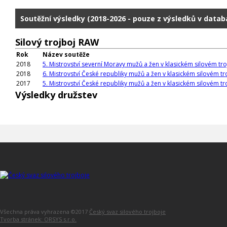
Soutěžní výsledky (2018-2026 - pouze z výsledků v datab
Silový trojboj RAW
Rok
Název soutěže
2018
5. Mistrovství severní Moravy mužů a žen v klasickém silovém tro
2018
6. Mistrovství České republiky mužů a žen v klasickém silovém tr
2017
5. Mistrovství České republiky mužů a žen v klasickém silovém tr
Výsledky družstev
Všechna práva vyhrazena ©2017
Český svaz silového trojboje
Tvorba stránek: ORSYS s.r.o.