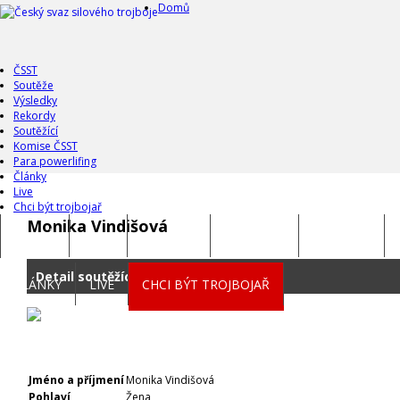
Domů
ČSST
Soutěže
Výsledky
Rekordy
Soutěžící
Komise ČSST
Para powerlifing
Články
Live
Chci být trojbojař
Monika Vindišová
DOMŮ
ČSST
SOUTĚŽE
VÝSLEDKY
REKORDY
Detail soutěžícího
ČLÁNKY
LIVE
CHCI BÝT TROJBOJAŘ
Jméno a příjmení
Monika Vindišová
Pohlaví
Žena