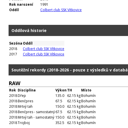
Rok narození
1991
Oddíl
Colbert club SSK Vítkovice
Oddílová historie
Sezóna
Oddíl
2018
Colbert club SSK Vítkovice
2017
Colbert club SSK Vítkovice
Soutěžní rekordy (2018-2026 - pouze z výsledků v databá
RAW
Rok
Disciplína
Výkon
TH
Místo
2018
Dřep
135.0
62.15 kg
Bohumín
2018
Benčpres
67.5
62.15 kg
Bohumín
2018
Mrtvý tah
150.0
62.15 kg
Bohumín
2018
Benčpres - samostatný
67.5
62.15 kg
Bohumín
2018
Mrtvý tah - samostatný
150.0
62.15 kg
Bohumín
2018
Trojboj
352.5
62.15 kg
Bohumín