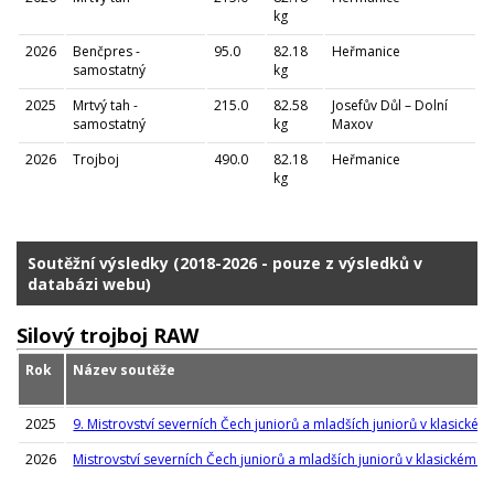
kg
2026
Benčpres -
95.0
82.18
Heřmanice
samostatný
kg
2025
Mrtvý tah -
215.0
82.58
Josefův Důl – Dolní
samostatný
kg
Maxov
2026
Trojboj
490.0
82.18
Heřmanice
kg
Soutěžní výsledky (2018-2026 - pouze z výsledků v
databázi webu)
Silový trojboj RAW
Rok
Název soutěže
2025
9. Mistrovství severních Čech juniorů a mladších juniorů v klasickém
2026
Mistrovství severních Čech juniorů a mladších juniorů v klasickém si