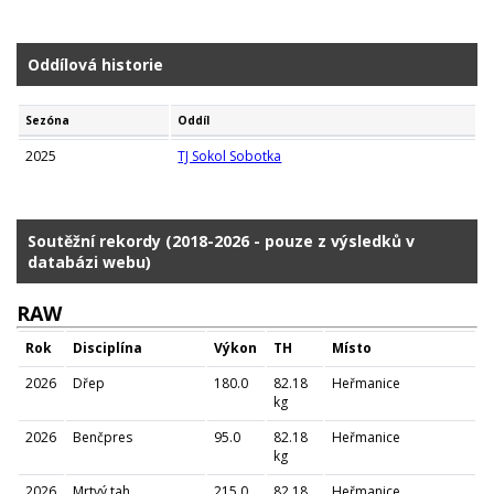
Oddílová historie
Sezóna
Oddíl
2025
TJ Sokol Sobotka
Soutěžní rekordy (2018-2026 - pouze z výsledků v
databázi webu)
RAW
Rok
Disciplína
Výkon
TH
Místo
2026
Dřep
180.0
82.18
Heřmanice
kg
2026
Benčpres
95.0
82.18
Heřmanice
kg
2026
Mrtvý tah
215.0
82.18
Heřmanice