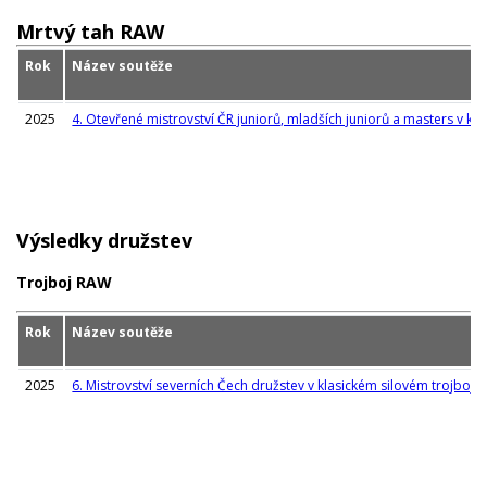
Mrtvý tah RAW
Rok
Název soutěže
2025
4. Otevřené mistrovství ČR juniorů, mladších juniorů a masters v k
Výsledky družstev
Trojboj RAW
Rok
Název soutěže
2025
6. Mistrovství severních Čech družstev v klasickém silovém trojboji