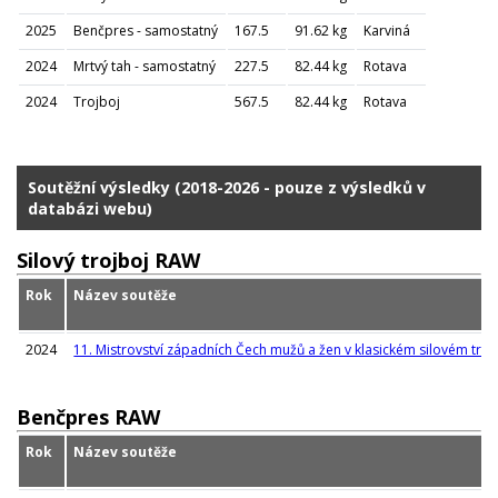
2025
Benčpres - samostatný
167.5
91.62 kg
Karviná
2024
Mrtvý tah - samostatný
227.5
82.44 kg
Rotava
2024
Trojboj
567.5
82.44 kg
Rotava
Soutěžní výsledky (2018-2026 - pouze z výsledků v
databázi webu)
Silový trojboj RAW
Rok
Název soutěže
2024
11. Mistrovství západních Čech mužů a žen v klasickém silovém troj
Benčpres RAW
Rok
Název soutěže