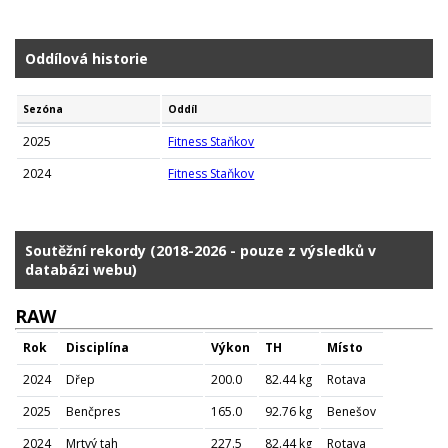
Oddílová historie
Sezóna
Oddíl
2025
Fitness Staňkov
2024
Fitness Staňkov
Soutěžní rekordy (2018-2026 - pouze z výsledků v
databázi webu)
RAW
Rok
Disciplína
Výkon
TH
Místo
2024
Dřep
200.0
82.44 kg
Rotava
2025
Benčpres
165.0
92.76 kg
Benešov
2024
Mrtvý tah
227.5
82.44 kg
Rotava