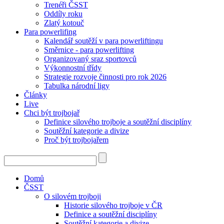
Trenéři ČSST
Oddíly roku
Zlatý kotouč
Para powerlifing
Kalendář soutěží v para powerliftingu
Směrnice - para powerlifting
Organizovaný sraz sportovců
Výkonnostní třídy
Strategie rozvoje činnosti pro rok 2026
Tabulka národní ligy
Články
Live
Chci být trojbojař
Definice silového trojboje a soutěžní disciplíny
Soutěžní kategorie a divize
Proč být trojbojařem
Domů
ČSST
O silovém trojboji
Historie silového trojboje v ČR
Definice a soutěžní disciplíny
Soutěžní kategorie a divize