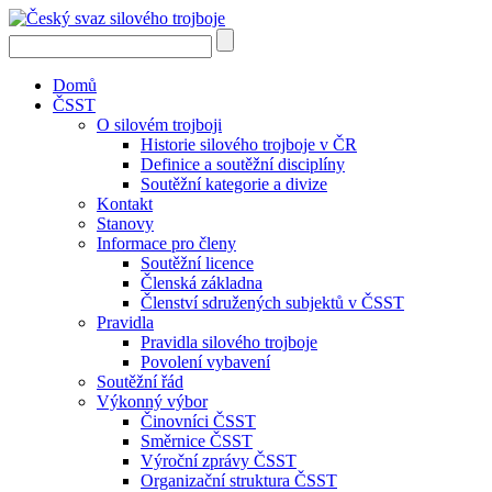
Domů
ČSST
O silovém trojboji
Historie silového trojboje v ČR
Definice a soutěžní disciplíny
Soutěžní kategorie a divize
Kontakt
Stanovy
Informace pro členy
Soutěžní licence
Členská základna
Členství sdružených subjektů v ČSST
Pravidla
Pravidla silového trojboje
Povolení vybavení
Soutěžní řád
Výkonný výbor
Činovníci ČSST
Směrnice ČSST
Výroční zprávy ČSST
Organizační struktura ČSST