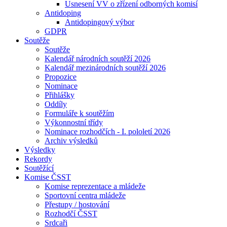
Usnesení VV o zřízení odborných komisí
Antidoping
Antidopingový výbor
GDPR
Soutěže
Soutěže
Kalendář národních soutěží 2026
Kalendář mezinárodních soutěží 2026
Propozice
Nominace
Přihlášky
Oddíly
Formuláře k soutěžím
Výkonnostní třídy
Nominace rozhodčích - I. pololetí 2026
Archiv výsledků
Výsledky
Rekordy
Soutěžící
Komise ČSST
Komise reprezentace a mládeže
Sportovní centra mládeže
Přestupy / hostování
Rozhodčí ČSST
Srdcaři