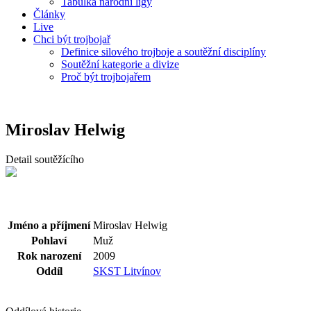
Tabulka národní ligy
Články
Live
Chci být trojbojař
Definice silového trojboje a soutěžní disciplíny
Soutěžní kategorie a divize
Proč být trojbojařem
Miroslav Helwig
Detail soutěžícího
Jméno a příjmení
Miroslav Helwig
Pohlaví
Muž
Rok narození
2009
Oddíl
SKST Litvínov