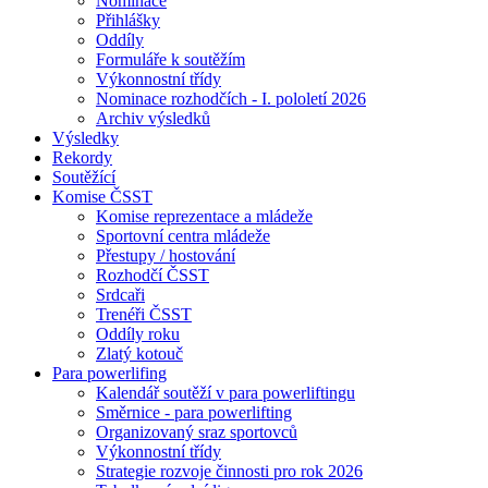
Nominace
Přihlášky
Oddíly
Formuláře k soutěžím
Výkonnostní třídy
Nominace rozhodčích - I. pololetí 2026
Archiv výsledků
Výsledky
Rekordy
Soutěžící
Komise ČSST
Komise reprezentace a mládeže
Sportovní centra mládeže
Přestupy / hostování
Rozhodčí ČSST
Srdcaři
Trenéři ČSST
Oddíly roku
Zlatý kotouč
Para powerlifing
Kalendář soutěží v para powerliftingu
Směrnice - para powerlifting
Organizovaný sraz sportovců
Výkonnostní třídy
Strategie rozvoje činnosti pro rok 2026