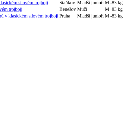
lasickém silovém trojboji
Staňkov
Mladší junioři
M -83 kg
vém trojboji
Benešov
Muži
M -83 kg
rů v klasickém silovém trojboji
Praha
Mladší junioři
M -83 kg