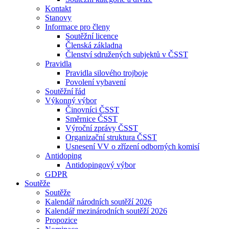
Kontakt
Stanovy
Informace pro členy
Soutěžní licence
Členská základna
Členství sdružených subjektů v ČSST
Pravidla
Pravidla silového trojboje
Povolení vybavení
Soutěžní řád
Výkonný výbor
Činovníci ČSST
Směrnice ČSST
Výroční zprávy ČSST
Organizační struktura ČSST
Usnesení VV o zřízení odborných komisí
Antidoping
Antidopingový výbor
GDPR
Soutěže
Soutěže
Kalendář národních soutěží 2026
Kalendář mezinárodních soutěží 2026
Propozice