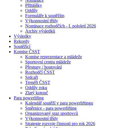
Nominace
Přihlášky
Oddíly
Formuláře k soutěžím
Výkonnostní třídy
Nominace rozhodčích - I. pololetí 2026
Archiv výsledků
Výsledky
Rekordy
Soutěžící
Komise ČSST
Komise reprezentace a mládeže
Sportovní centra mládeže
Přestupy / hostování
Rozhodčí ČSST
Srdcaři
Trenéři ČSST
Oddíly roku
Zlatý kotouč
Para powerlifing
Kalendář soutěží v para powerliftingu
Směrnice - para powerlifting
Organizovaný sraz sportovců
Výkonnostní třídy
Strategie rozvoje činnosti pro rok 2026