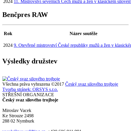
2024
11. Mistrovství severních Čech mužů a žen v klasickém silovém 
Benčpres RAW
Rok
Název soutěže
2024
9. Otevřené mistrovství České republiky mužů a žen v klasick
Výsledky družstev
Všechna práva vyhrazena ©2017
Český svaz silového trojboje
Tvorba stránek: ORSYS s.r.o.
STŘEŠNÍ ORGANIZACE
Český svaz silového trojboje
Miroslav Vacek
Ke Strouze 2498
288 02 Nymburk