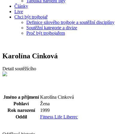
Tabulka národní ligy
Články
Live
Chci být trojbojař
Definice silového trojboje a soutěžní disciplíny
Soutěžní kategorie a divize
Proč být trojbojařem
Karolína Cinková
Detail soutěžícího
Jméno a příjmení
Karolína Cinková
Pohlaví
Žena
Rok narození
1999
Oddíl
Fitness Life Liberec