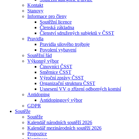
Kontakt
Stanovy
Informace pro členy
Soutěžní licence
Členská základna
Členství sdružených subjektů v ČSST
Pravidla
Pravidla silového trojboje
Povolení vybavení
Soutěžní řád
Výkonný výbor
Činovníci ČSST
Směrnice ČSST
Výroční zprávy ČSST
Organizační struktura ČSST
Usnesení VV o zřízení odborných komisí
Antidoping
Antidopingový výbor
GDPR
Soutěže
Soutěže
Kalendář národních soutěží 2026
Kalendář mezinárodních soutěží 2026
Propozice