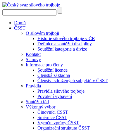
Domů
ČSST
O silovém trojboji
Historie silového trojboje v ČR
Definice a soutěžní disciplíny
Soutěžní kategorie a divize
Kontakt
Stanovy
Informace pro členy
Soutěžní licence
Členská základna
Členství sdružených subjektů v ČSST
Pravidla
Pravidla silového trojboje
Povolení vybavení
Soutěžní řád
Výkonný výbor
Činovníci ČSST
Směrnice ČSST
Výroční zprávy ČSST
Organizační struktura ČSST