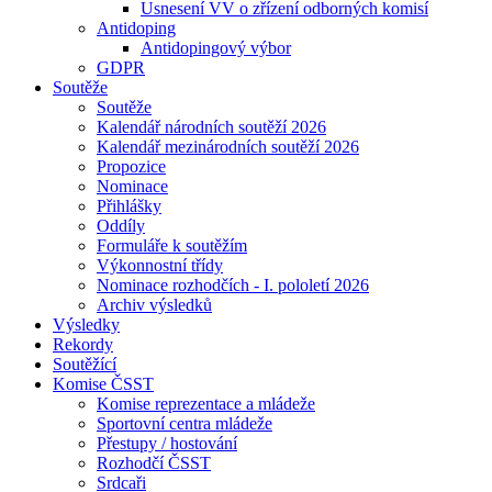
Usnesení VV o zřízení odborných komisí
Antidoping
Antidopingový výbor
GDPR
Soutěže
Soutěže
Kalendář národních soutěží 2026
Kalendář mezinárodních soutěží 2026
Propozice
Nominace
Přihlášky
Oddíly
Formuláře k soutěžím
Výkonnostní třídy
Nominace rozhodčích - I. pololetí 2026
Archiv výsledků
Výsledky
Rekordy
Soutěžící
Komise ČSST
Komise reprezentace a mládeže
Sportovní centra mládeže
Přestupy / hostování
Rozhodčí ČSST
Srdcaři