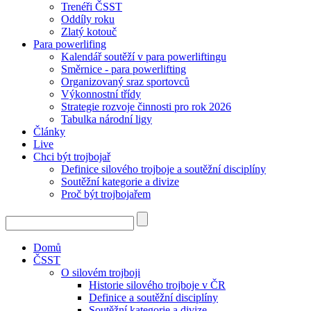
Trenéři ČSST
Oddíly roku
Zlatý kotouč
Para powerlifing
Kalendář soutěží v para powerliftingu
Směrnice - para powerlifting
Organizovaný sraz sportovců
Výkonnostní třídy
Strategie rozvoje činnosti pro rok 2026
Tabulka národní ligy
Články
Live
Chci být trojbojař
Definice silového trojboje a soutěžní disciplíny
Soutěžní kategorie a divize
Proč být trojbojařem
Domů
ČSST
O silovém trojboji
Historie silového trojboje v ČR
Definice a soutěžní disciplíny
Soutěžní kategorie a divize