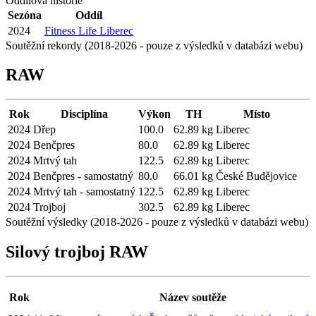
Oddílová historie
Sezóna
Oddíl
2024
Fitness Life Liberec
Soutěžní rekordy (2018-2026 - pouze z výsledků v databázi webu)
RAW
Rok
Disciplína
Výkon
TH
Místo
2024
Dřep
100.0
62.89 kg
Liberec
2024
Benčpres
80.0
62.89 kg
Liberec
2024
Mrtvý tah
122.5
62.89 kg
Liberec
2024
Benčpres - samostatný
80.0
66.01 kg
České Budějovice
2024
Mrtvý tah - samostatný
122.5
62.89 kg
Liberec
2024
Trojboj
302.5
62.89 kg
Liberec
Soutěžní výsledky (2018-2026 - pouze z výsledků v databázi webu)
Silový trojboj RAW
Rok
Název soutěže