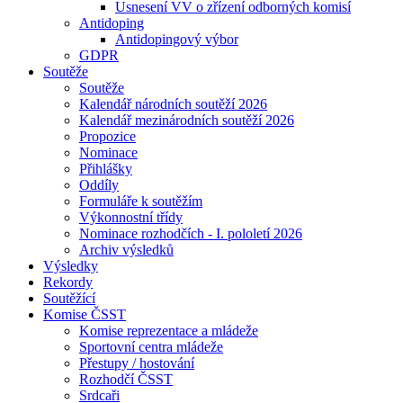
Usnesení VV o zřízení odborných komisí
Antidoping
Antidopingový výbor
GDPR
Soutěže
Soutěže
Kalendář národních soutěží 2026
Kalendář mezinárodních soutěží 2026
Propozice
Nominace
Přihlášky
Oddíly
Formuláře k soutěžím
Výkonnostní třídy
Nominace rozhodčích - I. pololetí 2026
Archiv výsledků
Výsledky
Rekordy
Soutěžící
Komise ČSST
Komise reprezentace a mládeže
Sportovní centra mládeže
Přestupy / hostování
Rozhodčí ČSST
Srdcaři