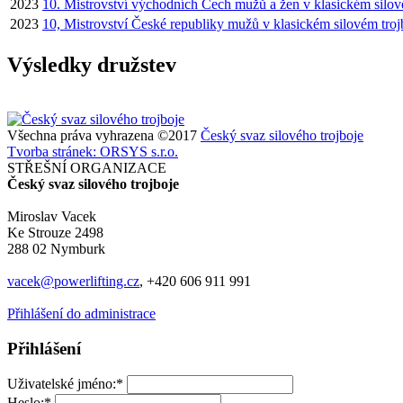
2023
10. Mistrovství východních Čech mužů a žen v klasickém silov
2023
10, Mistrovství České republiky mužů v klasickém silovém troj
Výsledky družstev
Všechna práva vyhrazena ©2017
Český svaz silového trojboje
Tvorba stránek: ORSYS s.r.o.
STŘEŠNÍ ORGANIZACE
Český svaz silového trojboje
Miroslav Vacek
Ke Strouze 2498
288 02 Nymburk
vacek@powerlifting.cz
, +420 606 911 991
Přihlášení do administrace
Přihlášení
Uživatelské jméno:*
Heslo:*