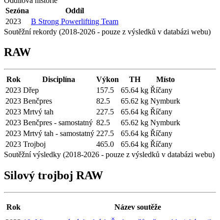
Oddílová historie
Sezóna
Oddíl
2023
B Strong Powerlifting Team
Soutěžní rekordy (2018-2026 - pouze z výsledků v databázi webu)
RAW
Rok
Disciplína
Výkon
TH
Místo
2023
Dřep
157.5
65.64 kg
Říčany
2023
Benčpres
82.5
65.62 kg
Nymburk
2023
Mrtvý tah
227.5
65.64 kg
Říčany
2023
Benčpres - samostatný
82.5
65.62 kg
Nymburk
2023
Mrtvý tah - samostatný
227.5
65.64 kg
Říčany
2023
Trojboj
465.0
65.64 kg
Říčany
Soutěžní výsledky (2018-2026 - pouze z výsledků v databázi webu)
Silový trojboj RAW
Rok
Název soutěže