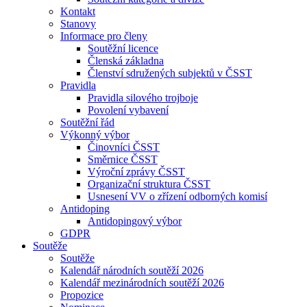
Kontakt
Stanovy
Informace pro členy
Soutěžní licence
Členská základna
Členství sdružených subjektů v ČSST
Pravidla
Pravidla silového trojboje
Povolení vybavení
Soutěžní řád
Výkonný výbor
Činovníci ČSST
Směrnice ČSST
Výroční zprávy ČSST
Organizační struktura ČSST
Usnesení VV o zřízení odborných komisí
Antidoping
Antidopingový výbor
GDPR
Soutěže
Soutěže
Kalendář národních soutěží 2026
Kalendář mezinárodních soutěží 2026
Propozice