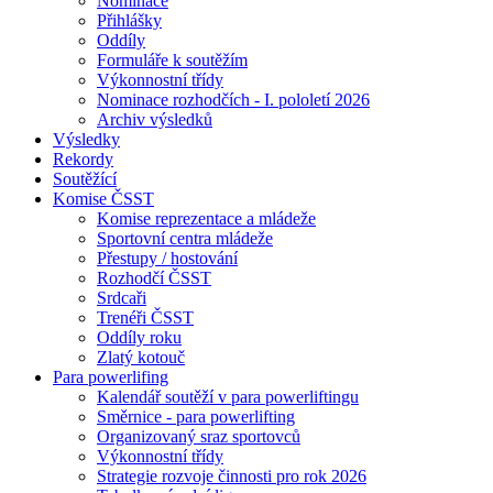
Nominace
Přihlášky
Oddíly
Formuláře k soutěžím
Výkonnostní třídy
Nominace rozhodčích - I. pololetí 2026
Archiv výsledků
Výsledky
Rekordy
Soutěžící
Komise ČSST
Komise reprezentace a mládeže
Sportovní centra mládeže
Přestupy / hostování
Rozhodčí ČSST
Srdcaři
Trenéři ČSST
Oddíly roku
Zlatý kotouč
Para powerlifing
Kalendář soutěží v para powerliftingu
Směrnice - para powerlifting
Organizovaný sraz sportovců
Výkonnostní třídy
Strategie rozvoje činnosti pro rok 2026