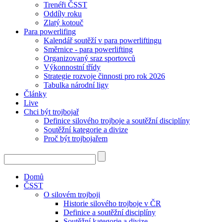
Trenéři ČSST
Oddíly roku
Zlatý kotouč
Para powerlifing
Kalendář soutěží v para powerliftingu
Směrnice - para powerlifting
Organizovaný sraz sportovců
Výkonnostní třídy
Strategie rozvoje činnosti pro rok 2026
Tabulka národní ligy
Články
Live
Chci být trojbojař
Definice silového trojboje a soutěžní disciplíny
Soutěžní kategorie a divize
Proč být trojbojařem
Domů
ČSST
O silovém trojboji
Historie silového trojboje v ČR
Definice a soutěžní disciplíny
Soutěžní kategorie a divize