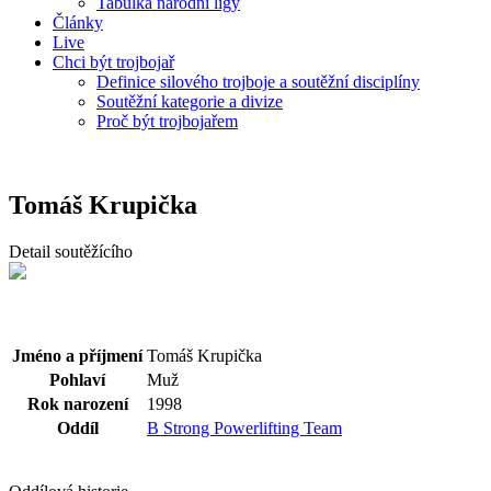
Tabulka národní ligy
Články
Live
Chci být trojbojař
Definice silového trojboje a soutěžní disciplíny
Soutěžní kategorie a divize
Proč být trojbojařem
Tomáš Krupička
Detail soutěžícího
Jméno a příjmení
Tomáš Krupička
Pohlaví
Muž
Rok narození
1998
Oddíl
B Strong Powerlifting Team