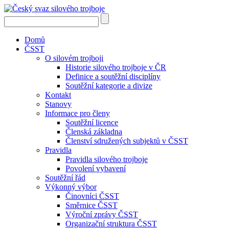
Domů
ČSST
O silovém trojboji
Historie silového trojboje v ČR
Definice a soutěžní disciplíny
Soutěžní kategorie a divize
Kontakt
Stanovy
Informace pro členy
Soutěžní licence
Členská základna
Členství sdružených subjektů v ČSST
Pravidla
Pravidla silového trojboje
Povolení vybavení
Soutěžní řád
Výkonný výbor
Činovníci ČSST
Směrnice ČSST
Výroční zprávy ČSST
Organizační struktura ČSST