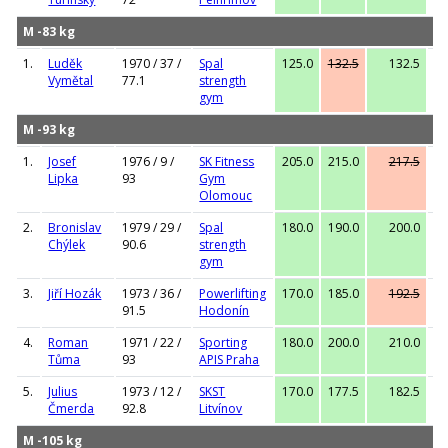
M -83 kg
1.
Luděk
1970 / 37 /
Spal
125.0
132.5
132.5
13
Vymětal
77.1
strength
gym
M -93 kg
1.
Josef
1976 / 9 /
SK Fitness
205.0
215.0
217.5
21
Lipka
93
Gym
Olomouc
2.
Bronislav
1979 / 29 /
Spal
180.0
190.0
200.0
20
Chýlek
90.6
strength
gym
3.
Jiří Hozák
1973 / 36 /
Powerlifting
170.0
185.0
192.5
18
91.5
Hodonín
4.
Roman
1971 / 22 /
Sporting
180.0
200.0
210.0
21
Tůma
93
APIS Praha
5.
Julius
1973 / 12 /
SKST
170.0
177.5
182.5
18
Čmerda
92.8
Litvínov
M -105 kg