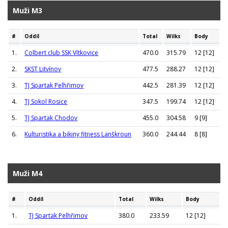
Muži M3
#
Oddíl
Total
Wilks
Body
1.
Colbert club SSK Vítkovice
470.0
315.79
12 [12]
2.
SKST Litvínov
477.5
288.27
12 [12]
3.
TJ Spartak Pelhřimov
442.5
281.39
12 [12]
4.
TJ Sokol Rosice
347.5
199.74
12 [12]
5.
TJ Spartak Chodov
455.0
304.58
9 [9]
6.
Kulturistika a bikiny fitness Lanškroun
360.0
244.44
8 [8]
Muži M4
#
Oddíl
Total
Wilks
Body
1.
TJ Spartak Pelhřimov
380.0
233.59
12 [12]