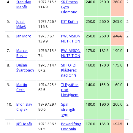
4.
Stanislav
1977 / 15 /
SK Fitness
240.0
250.0
260.0
250
Macák
114.9
Gym
Olomouc
5.
Josef
1977 / 26 /
KST Kuřim
250.0
260.0
265.0
265
Mikeš
116.8
6.
Jan Moro
1973 / 8 /
PWL VISION
250.0
260.0
270.0
260
139.9
NUTRITION
7.
Marcel
1976 / 13 /
PWL VISION
175.0
182.5
190.0
190
Rosler
74
NUTRITION
8.
Dušan
1975 / 14 /
SK TOTZI
160.0
170.0
175.0
175
Švarcbach
67.2
Klášterec
nad Ohří
9.
Martin
1974 / 25 /
TJ Bystřice
140.0
155.0
160.0
160
Čech
63.5
pod
Hostýnem
10.
Bronislav
1979 / 29 /
Spal
180.0
190.0
200.0
200
Chýlek
90.6
strength
gym
11.
Jiří Hozák
1973 / 36 /
Powerlifting
170.0
185.0
192.5
185
91.5
Hodonín