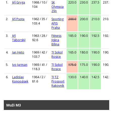
1.
Jiří Gryga
1968 / 10 /
SK
220.0
230.0
237.5
237.5
104
Olympia
Zlín
2.
Jiří Psota
1962 / 35 /
Sporting
200.0
200.0
210.0
210.0
103.4
APIS
Praha
3.
Jiří
1963 / 28 /
Fitness
185.0
190.0
192.5
192.5
Táborský
92.6
Jiskra
Bílina
4.
Jan Heto
1969 / 42 /
TJ Sokol
165.0
180.0
190.0
190.0
103.7
Rosice
5.
Ivo Jurman
1969 / 41 /
TJ Sokol
175.0
175.0
190.0
190.0
118.3
Rosice
6.
Ladislav
1964 / 2 /
TJ TZ
130.0
140.0
142.5
142.5
Konopásek
81.6
Prosport
Rakovník
Muži M3