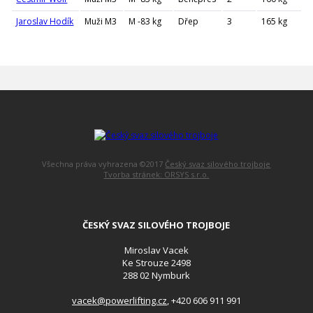
Jaroslav Hodík
Muži M3
M -83 kg
Dřep
3
165 kg
Všechna práva vyhrazena ©2017
Český svaz silového trojboje
Tvorba stránek: ORSYS s.r.o.
ČESKÝ SVAZ SILOVÉHO TROJBOJE
Miroslav Vacek
Ke Strouze 2498
288 02 Nymburk
vacek@powerlifting.cz
, +420 606 911 991