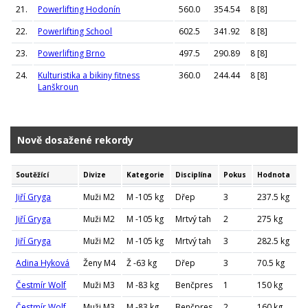
21.
Powerlifting Hodonín
560.0
354.54
8 [8]
22.
Powerlifting School
602.5
341.92
8 [8]
23.
Powerlifting Brno
497.5
290.89
8 [8]
24.
Kulturistika a bikiny fitness
360.0
244.44
8 [8]
Lanškroun
Nově dosažené rekordy
Soutěžící
Divize
Kategorie
Disciplína
Pokus
Hodnota
Jiří Gryga
Muži M2
M -105 kg
Dřep
3
237.5 kg
Jiří Gryga
Muži M2
M -105 kg
Mrtvý tah
2
275 kg
Jiří Gryga
Muži M2
M -105 kg
Mrtvý tah
3
282.5 kg
Adina Hyková
Ženy M4
Ž -63 kg
Dřep
3
70.5 kg
Čestmír Wolf
Muži M3
M -83 kg
Benčpres
1
150 kg
Čestmír Wolf
Muži M3
M -83 kg
Benčpres
2
160 kg