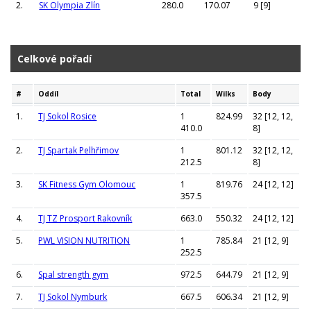
2.
SK Olympia Zlín
280.0
170.07
9 [9]
Celkové pořadí
#
Oddíl
Total
Wilks
Body
1.
TJ Sokol Rosice
1
824.99
32 [12, 12,
410.0
8]
2.
TJ Spartak Pelhřimov
1
801.12
32 [12, 12,
212.5
8]
3.
SK Fitness Gym Olomouc
1
819.76
24 [12, 12]
357.5
4.
TJ TZ Prosport Rakovník
663.0
550.32
24 [12, 12]
5.
PWL VISION NUTRITION
1
785.84
21 [12, 9]
252.5
6.
Spal strength gym
972.5
644.79
21 [12, 9]
7.
TJ Sokol Nymburk
667.5
606.34
21 [12, 9]