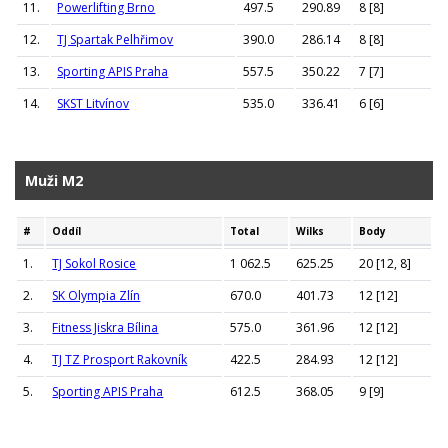
11.
Powerlifting Brno
497.5
290.89
8 [8]
12.
TJ Spartak Pelhřimov
390.0
286.14
8 [8]
13.
Sporting APIS Praha
557.5
350.22
7 [7]
14.
SKST Litvínov
535.0
336.41
6 [6]
Muži M2
#
Oddíl
Total
Wilks
Body
1.
TJ Sokol Rosice
1 062.5
625.25
20 [12, 8]
2.
SK Olympia Zlín
670.0
401.73
12 [12]
3.
Fitness Jiskra Bílina
575.0
361.96
12 [12]
4.
TJ TZ Prosport Rakovník
422.5
284.93
12 [12]
5.
Sporting APIS Praha
612.5
368.05
9 [9]