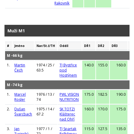
Rakovník
Muži M1
#
Jméno
Nar/St.č/TH
Oddíl
DŘ1
DŘ2
DŘ3
D
M -66 kg
1.
Martin
1974 / 25 /
TJ Bystřice
140.0
155.0
160.0
16
Čech
63.5
pod
Hostýnem
M -74 kg
1.
Marcel
1976 / 13 /
PWL VISION
175.0
182.5
190.0
19
Rosler
74
NUTRITION
2.
Dušan
1975 / 14 /
SK TOTZI
160.0
170.0
175.0
17
Švarcbach
67.2
Klášterec
nad Ohří
3.
Jan
1977 / 1 /
TJ Spartak
115.0
127.5
135.0
13
Turinský
72
Pelhřimov