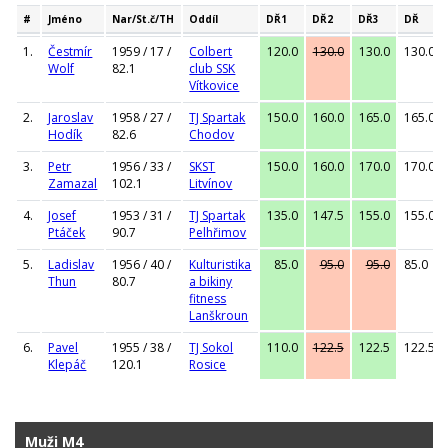
#
Jméno
Nar/St.č/TH
Oddíl
DŘ1
DŘ2
DŘ3
DŘ
1.
Čestmír
1959 / 17 /
Colbert
120.0
130.0
130.0
130.0
Wolf
82.1
club SSK
Vítkovice
2.
Jaroslav
1958 / 27 /
TJ Spartak
150.0
160.0
165.0
165.0
Hodík
82.6
Chodov
3.
Petr
1956 / 33 /
SKST
150.0
160.0
170.0
170.0
Zamazal
102.1
Litvínov
4.
Josef
1953 / 31 /
TJ Spartak
135.0
147.5
155.0
155.0
Ptáček
90.7
Pelhřimov
5.
Ladislav
1956 / 40 /
Kulturistika
85.0
95.0
95.0
85.0
Thun
80.7
a bikiny
fitness
Lanškroun
6.
Pavel
1955 / 38 /
TJ Sokol
110.0
122.5
122.5
122.5
Klepáč
120.1
Rosice
Muži M4