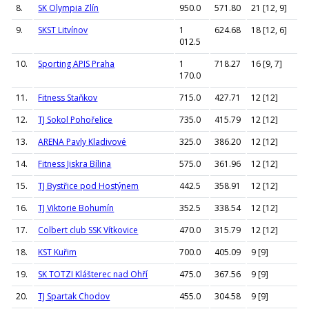
8.
SK Olympia Zlín
950.0
571.80
21 [12, 9]
9.
SKST Litvínov
1
624.68
18 [12, 6]
012.5
10.
Sporting APIS Praha
1
718.27
16 [9, 7]
170.0
11.
Fitness Staňkov
715.0
427.71
12 [12]
12.
TJ Sokol Pohořelice
735.0
415.79
12 [12]
13.
ARENA Pavly Kladivové
325.0
386.20
12 [12]
14.
Fitness Jiskra Bílina
575.0
361.96
12 [12]
15.
TJ Bystřice pod Hostýnem
442.5
358.91
12 [12]
16.
TJ Viktorie Bohumín
352.5
338.54
12 [12]
17.
Colbert club SSK Vítkovice
470.0
315.79
12 [12]
18.
KST Kuřim
700.0
405.09
9 [9]
19.
SK TOTZI Klášterec nad Ohří
475.0
367.56
9 [9]
20.
TJ Spartak Chodov
455.0
304.58
9 [9]