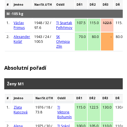
#
Jméno
Nar/St.č/TH
Oddíl
DŘ1
DŘ2
DŘ3
DŘ
M -105 kg
1.
Václav
1948 / 32 /
TJ Spartak
107.5
115.0
122.5
115.0
Primus
97.6
Pelhřimov
2.
Alexander
1943 / 24 /
SK
70.0
80.0
-
80.0
Kolář
100.5
Olympia
Zlín
Absolutní pořadí
Ženy M1
#
Jméno
Nar/St.č/TH
Oddíl
DŘ1
DŘ2
DŘ3
DŘ
1.
Zlata
1976 / 18 /
TJ
115.0
122.5
130.0
130.0
Kupcová
73.8
Viktorie
Bohumín
2.
Alena
1975 / 30 /
TJ Sokol
100.0
105.0
110.0
110.0