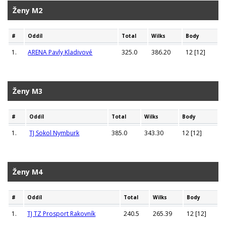
Ženy M2
#
Oddíl
Total
Wilks
Body
1.
ARENA Pavly Kladivové
325.0
386.20
12 [12]
Ženy M3
#
Oddíl
Total
Wilks
Body
1.
TJ Sokol Nymburk
385.0
343.30
12 [12]
Ženy M4
#
Oddíl
Total
Wilks
Body
1.
TJ TZ Prosport Rakovník
240.5
265.39
12 [12]