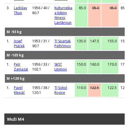
3.
Ladislav
1956 / 40 /
Kulturistika
85.0
95.0
95.0
85.0
Thun
80.7
a bikiny
fitness
Lanškroun
M -93 kg
1.
Josef
1953 / 31 /
TJ Spartak
135.0
147.5
155.0
155.
Ptáček
90.7
Pelhřimov
M -105 kg
1.
Petr
1956 / 33 /
SKST
150.0
160.0
170.0
170.
Zamazal
102.1
Litvínov
M +120 kg
1.
Pavel
1955 / 38 /
TJ Sokol
110.0
122.5
122.5
122.
Klepáč
120.1
Rosice
Muži M4