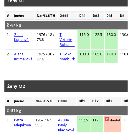
Ženy M1
#
Jméno
Nar/St.č/TH
Oddíl
DŘ1
DŘ2
DŘ3
DŘ
Ž -84 kg
1.
Zlata
1976 / 18 /
TJ
115.0
122.5
130.0
130.0
Kupcová
73.8
Viktorie
Bohumín
2.
Alena
1975 / 30 /
TJ Sokol
100.0
105.0
110.0
110.0
Krčmářová
77.6
Nymburk
Ženy M2
#
Jméno
Nar/St.č/TH
Oddíl
DŘ1
DŘ2
DŘ3
DŘ
Ž -57 kg
R
1.
Petra
1967 / 4 /
ARENA
112.5
117.5
120.0
117.
Mlejnková
55.3
Pavly
Kladivové