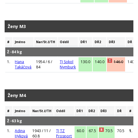
Ženy M3
#
Jméno
Nar/St.č/TH
Oddíl
DŘ1
DŘ2
DŘ3
DŘ
Ž -84 kg
R
1.
Hana
1954 / 6 /
TJ Sokol
130.0
140.0
146.0
140.0
Takáčová
84
Nymburk
Ženy M4
#
Jméno
Nar/St.č/TH
Oddíl
DŘ1
DŘ2
DŘ3
DŘ
#
Ž -63 kg
R
1.
Adina
1943 / 11 /
TJ TZ
60.0
67.5
70.5
70.5
1.
Hyková
60.8
Prosport