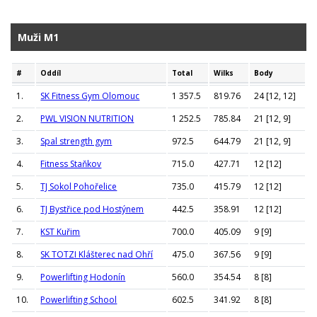
Muži M1
#
Oddíl
Total
Wilks
Body
1.
SK Fitness Gym Olomouc
1 357.5
819.76
24 [12, 12]
2.
PWL VISION NUTRITION
1 252.5
785.84
21 [12, 9]
3.
Spal strength gym
972.5
644.79
21 [12, 9]
4.
Fitness Staňkov
715.0
427.71
12 [12]
5.
TJ Sokol Pohořelice
735.0
415.79
12 [12]
6.
TJ Bystřice pod Hostýnem
442.5
358.91
12 [12]
7.
KST Kuřim
700.0
405.09
9 [9]
8.
SK TOTZI Klášterec nad Ohří
475.0
367.56
9 [9]
9.
Powerlifting Hodonín
560.0
354.54
8 [8]
10.
Powerlifting School
602.5
341.92
8 [8]