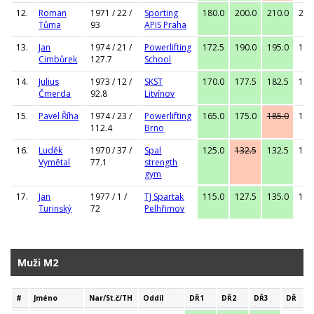
12.
Roman
1971 / 22 /
Sporting
180.0
200.0
210.0
210
Tůma
93
APIS Praha
13.
Jan
1974 / 21 /
Powerlifting
172.5
190.0
195.0
195
Cimbůrek
127.7
School
14.
Julius
1973 / 12 /
SKST
170.0
177.5
182.5
182
Čmerda
92.8
Litvínov
15.
Pavel Říha
1974 / 23 /
Powerlifting
165.0
175.0
185.0
175
112.4
Brno
16.
Luděk
1970 / 37 /
Spal
125.0
132.5
132.5
132
Vymětal
77.1
strength
gym
17.
Jan
1977 / 1 /
TJ Spartak
115.0
127.5
135.0
135
Turinský
72
Pelhřimov
Muži M2
#
Jméno
Nar/St.č/TH
Oddíl
DŘ1
DŘ2
DŘ3
DŘ