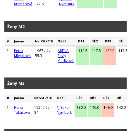
Krčmářová
77.6
Nymburk
Ženy M2
#
Jméno
Nar/St.č/TH
Oddíl
DŘ1
DŘ2
DŘ3
DŘ
1.
Petra
1967 / 4 /
ARENA
112.5
117.5
120.0
117.5
Mlejnková
55.3
Pavly
Kladivové
Ženy M3
#
Jméno
Nar/St.č/TH
Oddíl
DŘ1
DŘ2
DŘ3
DŘ
1.
Hana
1954 / 6 /
TJ Sokol
130.0
140.0
146.0
140.0
Takáčová
84
Nymburk