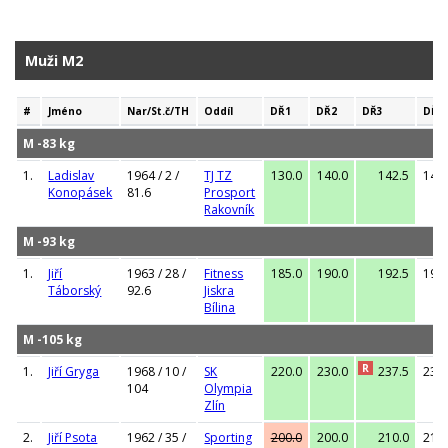
Muži M2
#
Jméno
Nar/St.č/TH
Oddíl
DŘ1
DŘ2
DŘ3
DŘ
M -83 kg
1.
Ladislav
1964 / 2 /
TJ TZ
130.0
140.0
142.5
142
Konopásek
81.6
Prosport
Rakovník
M -93 kg
1.
Jiří
1963 / 28 /
Fitness
185.0
190.0
192.5
192
Táborský
92.6
Jiskra
Bílina
M -105 kg
R
1.
Jiří Gryga
1968 / 10 /
SK
220.0
230.0
237.5
237
104
Olympia
Zlín
2.
Jiří Psota
1962 / 35 /
Sporting
200.0
200.0
210.0
210