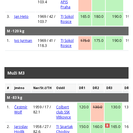
103.4
APIS
Praha
3.
Jan Heto
1969 / 42 /
TJ Sokol
165.0
180.0
190.0
190
103.7
Rosice
M -120 kg
1.
Ivo Jurman
1969 / 41 /
TJ Sokol
175.0
175.0
190.0
190
118.3
Rosice
Muži M3
#
Jméno
Nar/St.č/TH
Oddíl
DŘ1
DŘ2
DŘ3
DŘ
M -83 kg
1.
Čestmír
1959 / 17 /
Colbert
120.0
130.0
130.0
130.
Wolf
82.1
club SSK
Vítkovice
R
2.
Jaroslav
1958 / 27 /
TJ Spartak
150.0
160.0
165.0
165.
Hodík
82.6
Chodov