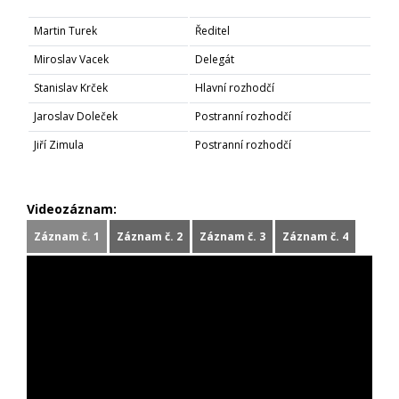
Martin Turek
Ředitel
Miroslav Vacek
Delegát
Stanislav Krček
Hlavní rozhodčí
Jaroslav Doleček
Postranní rozhodčí
Jiří Zimula
Postranní rozhodčí
Videozáznam:
Záznam č. 1
Záznam č. 2
Záznam č. 3
Záznam č. 4