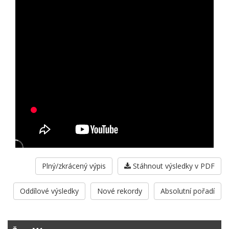
Plný/zkrácený výpis
Stáhnout výsledky v PDF
Oddílové výsledky
Nové rekordy
Absolutní pořadí