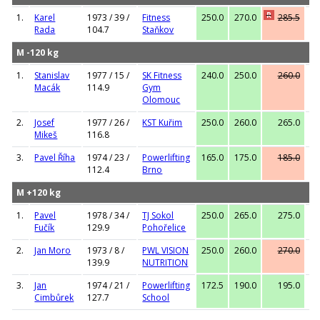
R
1.
Karel
1973 / 39 /
Fitness
250.0
270.0
285.5
27
Rada
104.7
Staňkov
M -120 kg
1.
Stanislav
1977 / 15 /
SK Fitness
240.0
250.0
260.0
25
Macák
114.9
Gym
Olomouc
2.
Josef
1977 / 26 /
KST Kuřim
250.0
260.0
265.0
26
Mikeš
116.8
3.
Pavel Říha
1974 / 23 /
Powerlifting
165.0
175.0
185.0
17
112.4
Brno
M +120 kg
1.
Pavel
1978 / 34 /
TJ Sokol
250.0
265.0
275.0
27
Fučík
129.9
Pohořelice
2.
Jan Moro
1973 / 8 /
PWL VISION
250.0
260.0
270.0
26
139.9
NUTRITION
3.
Jan
1974 / 21 /
Powerlifting
172.5
190.0
195.0
19
Cimbůrek
127.7
School