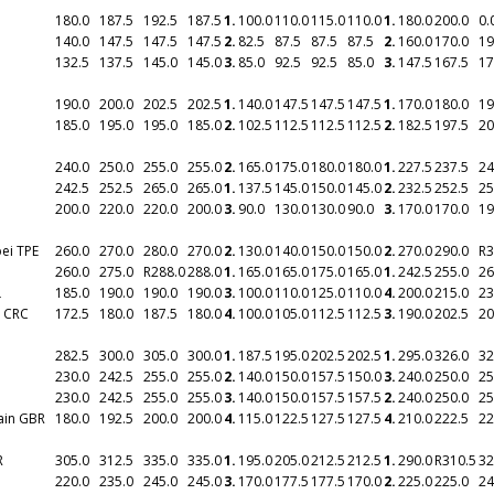
180.0
187.5
192.5
187.5
1.
100.0
110.0
115.0
110.0
1.
180.0
200.0
0.
140.0
147.5
147.5
147.5
2.
82.5
87.5
87.5
87.5
2.
160.0
170.0
19
132.5
137.5
145.0
145.0
3.
85.0
92.5
92.5
85.0
3.
147.5
167.5
17
190.0
200.0
202.5
202.5
1.
140.0
147.5
147.5
147.5
1.
170.0
180.0
19
185.0
195.0
195.0
185.0
2.
102.5
112.5
112.5
112.5
2.
182.5
197.5
20
240.0
250.0
255.0
255.0
2.
165.0
175.0
180.0
180.0
1.
227.5
237.5
24
242.5
252.5
265.0
265.0
1.
137.5
145.0
150.0
145.0
2.
232.5
252.5
25
200.0
220.0
220.0
200.0
3.
90.0
130.0
130.0
90.0
3.
170.0
170.0
19
pei TPE
260.0
270.0
280.0
270.0
2.
130.0
140.0
150.0
150.0
2.
270.0
290.0
R
3
260.0
275.0
R
288.0
288.0
1.
165.0
165.0
175.0
165.0
1.
242.5
255.0
26
L
185.0
190.0
190.0
190.0
3.
100.0
110.0
125.0
110.0
4.
200.0
215.0
23
a CRC
172.5
180.0
187.5
180.0
4.
100.0
105.0
112.5
112.5
3.
190.0
202.5
20
282.5
300.0
305.0
300.0
1.
187.5
195.0
202.5
202.5
1.
295.0
326.0
32
230.0
242.5
255.0
255.0
2.
140.0
150.0
157.5
150.0
3.
240.0
250.0
25
230.0
242.5
255.0
255.0
3.
140.0
150.0
157.5
157.5
2.
240.0
250.0
25
tain GBR
180.0
192.5
200.0
200.0
4.
115.0
122.5
127.5
127.5
4.
210.0
222.5
22
R
305.0
312.5
335.0
335.0
1.
195.0
205.0
212.5
212.5
1.
290.0
R
310.5
32
220.0
235.0
245.0
245.0
3.
170.0
177.5
177.5
170.0
2.
225.0
225.0
24