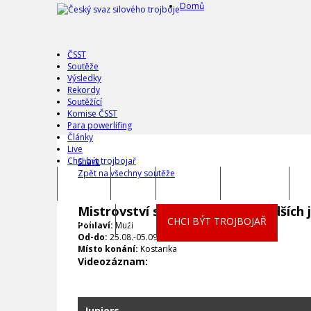
Domů
ČSST
Soutěže
Výsledky
Rekordy
Soutěžící
Komise ČSST
Para powerlifing
Články
Live
Chci být trojbojař
Share
Zpět na všechny soutěže
DOMŮ
ČSST
SOUTĚŽE
VÝSLEDKY
R
Mistrovství světa juniorů a mladších j
ČLÁNKY
LIVE
CHCI BÝT TROJBOJAŘ
Pohlaví:
Muži
Od-do:
25.08.-05.09.2025
Místo konání:
Kostarika
Videozáznam:
Juniors