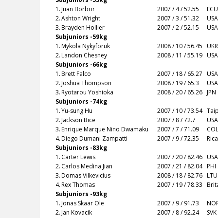
1.
Juan Borbor
2007 / 4 / 52.55
ECU
2.
Ashton Wright
2007 / 3 / 51.32
USA
3.
Brayden Hollier
2007 / 2 / 52.15
USA
Subjuniors -59kg
1.
Mykola Nykyforuk
2008 / 10 / 56.45
UKR
2.
Landon Chesney
2008 / 11 / 55.19
USA
Subjuniors -66kg
1.
Brett Falco
2007 / 18 / 65.27
USA
2.
Joshua Thompson
2008 / 19 / 65.3
USA
3.
Ryotarou Yoshioka
2008 / 20 / 65.26
JPN
Subjuniors -74kg
1.
Yu-sung Hu
2007 / 10 / 73.54
Tai
2.
Jackson Bice
2007 / 8 / 72.7
USA
3.
Enrique Marque Nino Dwamaku
2007 / 7 / 71.09
CO
4.
Diego Dumani Zampatti
2007 / 9 / 72.35
Ric
Subjuniors -83kg
1.
Carter Lewis
2007 / 20 / 82.46
USA
2.
Carlos Medina Jian
2007 / 21 / 82.04
PHI
3.
Domas Vilkevicius
2008 / 18 / 82.76
LTU
4.
Rex Thomas
2007 / 19 / 78.33
Bri
Subjuniors -93kg
1.
Jonas Skaar Ole
2007 / 9 / 91.73
NO
2.
Jan Kovacik
2007 / 8 / 92.24
SVK