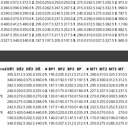
.0
365.0
372.5
372.5
2.
250.0
250.0
250.0
250.0
2.
275.0
292.5
297.5
292.5
2.
915.0
.0
380.0
390.0
390.0
1.
255.0
262.5
267.5
267.5
2.
315.0
332.5
342.5
332.5
1.
990.0
.0
290.0
290.0
290.0
2.
220.0
235.0
245.5
235.0
1.
245.0
262.5
275.0
262.5
3.
787.5
.0
360.0
370.0
370.0
1.
220.0
230.0
237.5
230.0
2.
275.0
290.0
300.0
300.0
4.
900.0
.0
400.0
412.5
400.0
2.
295.0
317.5
327.5
317.5
1.
350.0
372.5
382.5
382.5
1.
1,100
.0
350.0
350.0
350.0
3.
235.0
245.0
252.5
252.5
1.
265.0
280.0
300.0
280.0
3.
882.5
.0
347.5
355.0
347.5
2.
205.0
217.5
217.5
217.5
4.
290.0
310.0
325.0
310.0
2.
875.0
.0
327.5
340.0
340.0
3.
187.5
197.5
205.0
197.5
5.
310.0
310.0
327.5
327.5
1.
865.0
árod
DŘ1
DŘ2
DŘ3
DŘ
#
BP1
BP2
BP3
BP
#
MT1
MT2
MT3
MT
305.0
312.5
335.0
335.0
1.
195.0
205.0
212.5
212.5
1.
290.0
310.5
325.5
310.5
340.0
360.0
375.0
360.0
1.
185.0
192.5
197.5
197.5
1.
285.0
300.0
312.5
312.5
282.5
300.0
305.0
300.0
1.
187.5
195.0
202.5
202.5
1.
295.0
326.0
326.0
295.0
240.0
250.0
255.0
255.0
2.
165.0
175.0
180.0
180.0
1.
227.5
237.5
242.5
237.5
PE
260.0
270.0
280.0
270.0
2.
130.0
140.0
150.0
150.0
2.
270.0
290.0
300.5
300.5
260.0
275.0
288.0
288.0
1.
165.0
165.0
175.0
165.0
1.
242.5
255.0
260.0
255.0
242.5
252.5
265.0
265.0
1.
137.5
145.0
150.0
145.0
2.
232.5
252.5
252.5
232.5
PE
402.5
420.0
440.0
440.0
1.
200.0
220.0
235.0
235.0
1.
250.0
270.0
0.0
270.0
190.0
200.0
202.5
202.5
1.
140.0
147.5
147.5
147.5
1.
170.0
180.0
190.0
190.0
340.0
362.5
362.5
340.0
1.
195.0
207.5
212.5
212.5
1.
250.0
275.0
285.0
275.0