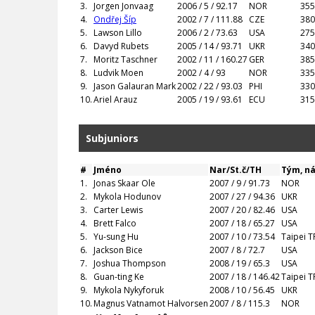
3.
Jorgen Jonvaag
2006 / 5 / 92.17
NOR
355
4.
Ondřej Šíp
2002 / 7 / 111.88
CZE
380
5.
Lawson Lillo
2006 / 2 / 73.63
USA
275
6.
Davyd Rubets
2005 / 14 / 93.71
UKR
340
7.
Moritz Taschner
2002 / 11 / 160.27
GER
385
8.
Ludvik Moen
2002 / 4 / 93
NOR
335
9.
Jason Galauran Mark
2002 / 22 / 93.03
PHI
330
10.
Ariel Arauz
2005 / 19 / 93.61
ECU
315
Subjuniors
#
Jméno
Nar/St.č/TH
Tým, n
1.
Jonas Skaar Ole
2007 / 9 / 91.73
NOR
2.
Mykola Hodunov
2007 / 27 / 94.36
UKR
3.
Carter Lewis
2007 / 20 / 82.46
USA
4.
Brett Falco
2007 / 18 / 65.27
USA
5.
Yu-sung Hu
2007 / 10 / 73.54
Taipei T
6.
Jackson Bice
2007 / 8 / 72.7
USA
7.
Joshua Thompson
2008 / 19 / 65.3
USA
8.
Guan-ting Ke
2007 / 18 / 146.42
Taipei T
9.
Mykola Nykyforuk
2008 / 10 / 56.45
UKR
10.
Magnus Vatnamot Halvorsen
2007 / 8 / 115.3
NOR