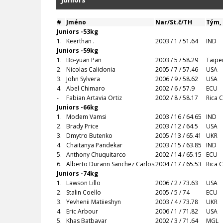
#
Jméno
Nar/St.č/TH
Tým,
Juniors -53kg
1.
Keerthan .
2003 / 1 / 51.64
IND
Juniors -59kg
1.
Bo-yuan Pan
2003 / 5 / 58.29
Taipe
2.
Nicolas Calidonia
2005 / 7 / 57.46
USA
3.
John Sylvera
2006 / 9 / 58.62
USA
4.
Abel Chimaro
2002 / 6 / 57.9
ECU
-
Fabian Artavia Ortiz
2002 / 8 / 58.17
Rica 
Juniors -66kg
1.
Modem Vamsi
2003 / 16 / 64.65
IND
2.
Brady Price
2003 / 12 / 64.5
USA
3.
Dmytro Butenko
2005 / 13 / 65.41
UKR
4.
Chaitanya Pandekar
2003 / 15 / 63.85
IND
5.
Anthony Chuquitarco
2002 / 14 / 65.15
ECU
6.
Alberto Durann Sanchez Carlos
2004 / 17 / 65.53
Rica 
Juniors -74kg
1.
Lawson Lillo
2006 / 2 / 73.63
USA
2.
Stalin Coello
2005 / 5 / 74
ECU
3.
Yevhenii Matiieshyn
2003 / 4 / 73.78
UKR
4.
Eric Arbour
2006 / 1 / 71.82
USA
5.
Khas Batbayar
2002 / 3 / 71.64
MGL