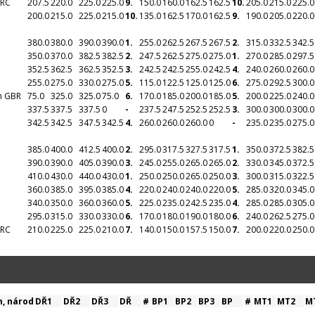
CRC
207.5
220.0
225.0
225.0
9.
150.0
160.0
162.5
162.5
10.
205.0
215.0
225.0
200.0
215.0
225.0
215.0
10.
135.0
162.5
170.0
162.5
9.
190.0
205.0
220.0
380.0
380.0
390.0
390.0
1.
255.0
262.5
267.5
267.5
2.
315.0
332.5
342.5
350.0
370.0
382.5
382.5
2.
247.5
262.5
275.0
275.0
1.
270.0
285.0
297.5
352.5
362.5
362.5
352.5
3.
242.5
242.5
255.0
242.5
4.
240.0
260.0
260.0
255.0
275.0
330.0
275.0
5.
115.0
122.5
125.0
125.0
6.
275.0
292.5
300.0
in GBR
75.0
325.0
325.0
75.0
6.
170.0
185.0
200.0
185.0
5.
200.0
225.0
240.0
337.5
337.5
337.5
0
-
237.5
247.5
252.5
252.5
3.
300.0
300.0
300.0
342.5
342.5
347.5
342.5
4.
260.0
260.0
260.0
0
-
235.0
235.0
275.0
385.0
400.0
412.5
400.0
2.
295.0
317.5
327.5
317.5
1.
350.0
372.5
382.5
390.0
390.0
405.0
390.0
3.
245.0
255.0
265.0
265.0
2.
330.0
345.0
372.5
410.0
430.0
440.0
430.0
1.
250.0
250.0
265.0
250.0
3.
300.0
315.0
322.5
360.0
385.0
395.0
385.0
4.
220.0
240.0
240.0
220.0
5.
285.0
320.0
345.0
340.0
350.0
360.0
360.0
5.
225.0
235.0
242.5
235.0
4.
285.0
285.0
305.0
295.0
315.0
330.0
330.0
6.
170.0
180.0
190.0
180.0
6.
240.0
262.5
275.0
CRC
210.0
225.0
225.0
210.0
7.
140.0
150.0
157.5
150.0
7.
200.0
220.0
250.0
, národ
DŘ1
DŘ2
DŘ3
DŘ
#
BP1
BP2
BP3
BP
#
MT1
MT2
M