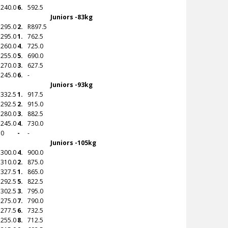
240.0
6.
592.5
Juniors -83kg
295.0
2.
R
897.5
295.0
1.
762.5
260.0
4.
725.0
255.0
5.
690.0
270.0
3.
627.5
245.0
6.
-
Juniors -93kg
332.5
1.
917.5
292.5
2.
915.0
280.0
3.
882.5
245.0
4.
730.0
0
-
-
Juniors -105kg
300.0
4.
900.0
310.0
2.
875.0
327.5
1.
865.0
292.5
5.
822.5
302.5
3.
795.0
275.0
7.
790.0
277.5
6.
732.5
255.0
8.
712.5