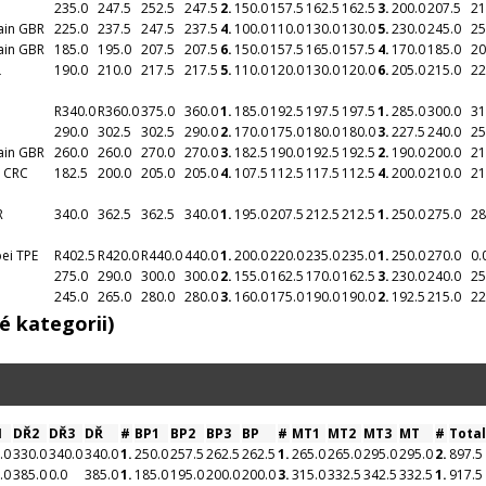
235.0
247.5
252.5
247.5
2.
150.0
157.5
162.5
162.5
3.
200.0
207.5
21
tain GBR
225.0
237.5
247.5
237.5
4.
100.0
110.0
130.0
130.0
5.
230.0
245.0
25
tain GBR
185.0
195.0
207.5
207.5
6.
150.0
157.5
165.0
157.5
4.
170.0
185.0
20
L
190.0
210.0
217.5
217.5
5.
110.0
120.0
130.0
120.0
6.
205.0
215.0
22
R
340.0
R
360.0
375.0
360.0
1.
185.0
192.5
197.5
197.5
1.
285.0
300.0
31
290.0
302.5
302.5
290.0
2.
170.0
175.0
180.0
180.0
3.
227.5
240.0
25
tain GBR
260.0
260.0
270.0
270.0
3.
182.5
190.0
192.5
192.5
2.
190.0
200.0
21
a CRC
182.5
200.0
205.0
205.0
4.
107.5
112.5
117.5
112.5
4.
200.0
210.0
21
R
340.0
362.5
362.5
340.0
1.
195.0
207.5
212.5
212.5
1.
250.0
275.0
28
pei TPE
R
402.5
R
420.0
R
440.0
440.0
1.
200.0
220.0
235.0
235.0
1.
250.0
270.0
0.
275.0
290.0
300.0
300.0
2.
155.0
162.5
170.0
162.5
3.
230.0
240.0
25
245.0
265.0
280.0
280.0
3.
160.0
175.0
190.0
190.0
2.
192.5
215.0
22
é kategorii)
1
DŘ2
DŘ3
DŘ
#
BP1
BP2
BP3
BP
#
MT1
MT2
MT3
MT
#
Total
.0
330.0
340.0
340.0
1.
250.0
257.5
262.5
262.5
1.
265.0
265.0
295.0
295.0
2.
897.5
.0
385.0
0.0
385.0
1.
185.0
195.0
200.0
200.0
3.
315.0
332.5
342.5
332.5
1.
917.5