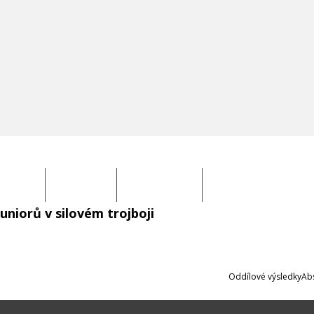
EKORDY
SOUTĚŽÍCÍ
KOMISE ČSST
PARA POWERLIFING
uniorů v silovém trojboji
Oddílové výsledky
Abs