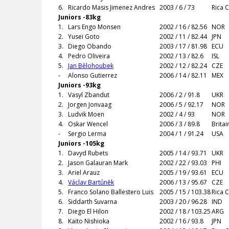
6.
Ricardo Masis Jimenez Andres
2003 / 6 / 73
Rica 
Juniors -83kg
1.
Lars Engo Monsen
2002 / 16 / 82.56
NOR
2.
Yusei Goto
2002 / 11 / 82.44
JPN
3.
Diego Obando
2003 / 17 / 81.98
ECU
4.
Pedro Oliveira
2002 / 13 / 82.6
ISL
5.
Jan Bělohoubek
2002 / 12 / 82.24
CZE
-
Alonso Gutierrez
2006 / 14 / 82.11
MEX
Juniors -93kg
1.
Vasyl Zbandut
2006 / 2 / 91.8
UKR
2.
Jorgen Jonvaag
2006 / 5 / 92.17
NOR
3.
Ludvik Moen
2002 / 4 / 93
NOR
4.
Oskar Wencel
2006 / 3 / 89.8
Brita
-
Sergio Lerma
2004 / 1 / 91.24
USA
Juniors -105kg
1.
Davyd Rubets
2005 / 14 / 93.71
UKR
2.
Jason Galauran Mark
2002 / 22 / 93.03
PHI
3.
Ariel Arauz
2005 / 19 / 93.61
ECU
4.
Václav Bartůněk
2006 / 13 / 95.67
CZE
5.
Franco Solano Ballestero Luis
2005 / 15 / 103.38
Rica 
6.
Siddarth Suvarna
2003 / 20 / 96.28
IND
7.
Diego El Hilon
2002 / 18 / 103.25
ARG
8.
Kaito Nishioka
2002 / 16 / 93.8
JPN