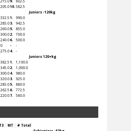
215.0
9.
602.5
205.0
10.
582.5
Juniors -120kg
332.5
1.
990.0
285.0
3.
942.5
260.0
5.
855.0
300.0
2.
700.0
240.0
6.
500.0
0
-
-
275.0
4.
-
Juniors 120+kg
382.5
1.
1,100.0
345.0
2.
1,000.0
300.0
4.
980.0
320.0
3.
925.0
285.0
5.
880.0
262.5
6.
772.5
220.0
7.
580.0
T3
MT
#
Total
Subjuniors -53kg