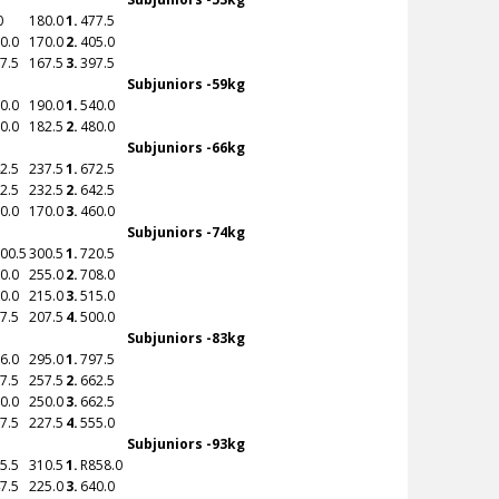
0
180.0
1.
477.5
0.0
170.0
2.
405.0
7.5
167.5
3.
397.5
Subjuniors -59kg
0.0
190.0
1.
540.0
0.0
182.5
2.
480.0
Subjuniors -66kg
2.5
237.5
1.
672.5
2.5
232.5
2.
642.5
0.0
170.0
3.
460.0
Subjuniors -74kg
00.5
300.5
1.
720.5
0.0
255.0
2.
708.0
0.0
215.0
3.
515.0
7.5
207.5
4.
500.0
Subjuniors -83kg
6.0
295.0
1.
797.5
7.5
257.5
2.
662.5
0.0
250.0
3.
662.5
7.5
227.5
4.
555.0
Subjuniors -93kg
5.5
310.5
1.
R
858.0
7.5
225.0
3.
640.0