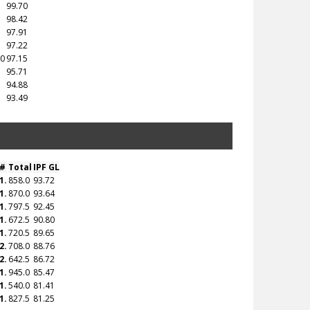
99.70
98.42
97.91
97.22
.0
97.15
95.71
94.88
93.49
#
Total
IPF GL
1.
858.0
93.72
1.
870.0
93.64
1.
797.5
92.45
1.
672.5
90.80
1.
720.5
89.65
2.
708.0
88.76
2.
642.5
86.72
1.
945.0
85.47
1.
540.0
81.41
1.
827.5
81.25