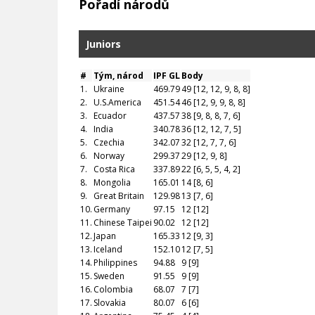
Pořadí národů
Juniors
#
Tým, národ
IPF GL
Body
1.
Ukraine
469.79
49 [12, 12, 9, 8, 8]
2.
U.S.America
451.54
46 [12, 9, 9, 8, 8]
3.
Ecuador
437.57
38 [9, 8, 8, 7, 6]
4.
India
340.78
36 [12, 12, 7, 5]
5.
Czechia
342.07
32 [12, 7, 7, 6]
6.
Norway
299.37
29 [12, 9, 8]
7.
Costa Rica
337.89
22 [6, 5, 5, 4, 2]
8.
Mongolia
165.01
14 [8, 6]
9.
Great Britain
129.98
13 [7, 6]
10.
Germany
97.15
12 [12]
11.
Chinese Taipei
90.02
12 [12]
12.
Japan
165.33
12 [9, 3]
13.
Iceland
152.10
12 [7, 5]
14.
Philippines
94.88
9 [9]
15.
Sweden
91.55
9 [9]
16.
Colombia
68.07
7 [7]
17.
Slovakia
80.07
6 [6]