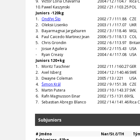
9.
Victor Loria Chavarria
2004 / 12 / 104.7
Rica 
10.
Pawel Kaszynski
2002 / 21 / 103.25
POL
Juniors -120kg
1.
Ondřej Šíp
2002 / 7 / 111.88
CZE
2.
Oleksii Lisenko
2003 / 1 / 117.07
UKR
3.
Bayarmagnai Jargalsuren
2002 / 3 / 118.46
MGL
4.
Paul Caicedo Martinez Jean
2006 / 5 / 118.13
COL
5.
Chris Grondin
2002 / 6 / 113.97
Brita
-
Josue Aguilera
2006 / 2 / 115.43
USA
-
Ryan Creasy
2004 / 4 / 117.08
USA
Juniors 120+kg
1.
Moritz Taschner
2002 / 11 / 160.27
GER
2.
Axel Isberg
2004 / 12 / 140.46
SWE
3.
Dwayne Coleman
2005 / 13 / 221
USA
4.
Šimon Král
2002 / 9 / 151.38
CZE
5.
Martin Putera
2003 / 10 / 143.37
SVK
6.
Rafn Magnusson Einar
2002 / 15 / 131.69
ISL
7.
Sebastian Abrego Blanco
2002 / 14 / 141.46
Rica 
Subjuniors
#
Jméno
Nar/St.č/TH
Tým
Subjuniors -53kg