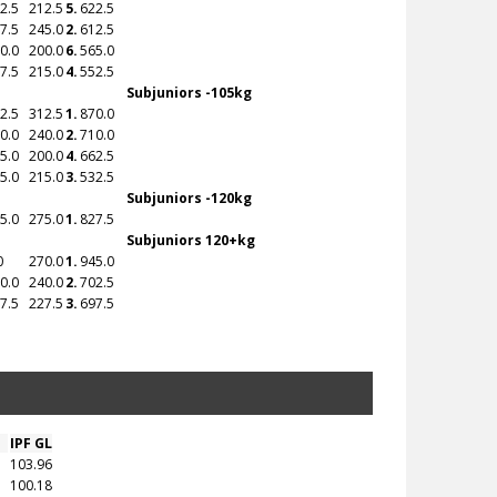
2.5
212.5
5.
622.5
7.5
245.0
2.
612.5
0.0
200.0
6.
565.0
7.5
215.0
4.
552.5
Subjuniors -105kg
2.5
312.5
1.
870.0
0.0
240.0
2.
710.0
5.0
200.0
4.
662.5
5.0
215.0
3.
532.5
Subjuniors -120kg
5.0
275.0
1.
827.5
Subjuniors 120+kg
0
270.0
1.
945.0
0.0
240.0
2.
702.5
7.5
227.5
3.
697.5
IPF GL
103.96
100.18