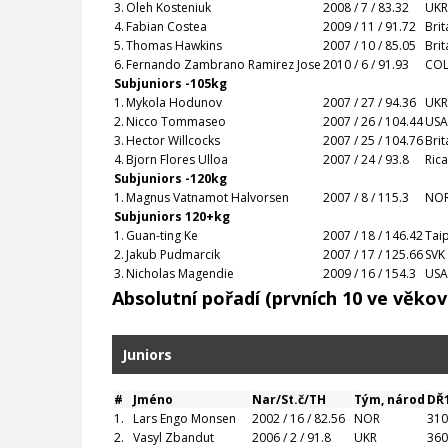
3.
Oleh Kosteniuk
2008 / 7 / 83.32
UKR
4.
Fabian Costea
2009 / 11 / 91.72
Bri
5.
Thomas Hawkins
2007 / 10 / 85.05
Bri
6.
Fernando Zambrano Ramirez Jose
2010 / 6 / 91.93
CO
Subjuniors -105kg
1.
Mykola Hodunov
2007 / 27 / 94.36
UKR
2.
Nicco Tommaseo
2007 / 26 / 104.44
USA
3.
Hector Willcocks
2007 / 25 / 104.76
Bri
4.
Bjorn Flores Ulloa
2007 / 24 / 93.8
Ric
Subjuniors -120kg
1.
Magnus Vatnamot Halvorsen
2007 / 8 / 115.3
NO
Subjuniors 120+kg
1.
Guan-ting Ke
2007 / 18 / 146.42
Tai
2.
Jakub Pudmarcik
2007 / 17 / 125.66
SVK
3.
Nicholas Magendie
2009 / 16 / 154.3
USA
Absolutní pořadí (prvních 10 ve věkov
Juniors
#
Jméno
Nar/St.č/TH
Tým, národ
DŘ
1.
Lars Engo Monsen
2002 / 16 / 82.56
NOR
310
2.
Vasyl Zbandut
2006 / 2 / 91.8
UKR
360