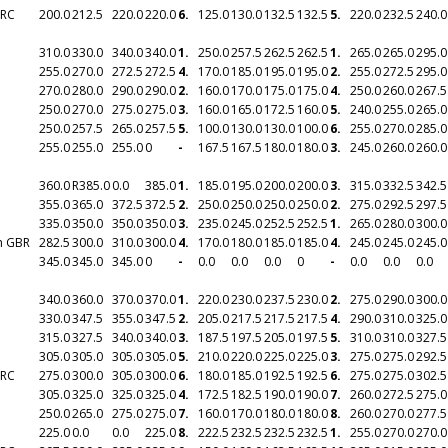
CRC
200.0
212.5
220.0
220.0
6.
125.0
130.0
132.5
132.5
5.
220.0
232.5
240.0
310.0
330.0
340.0
340.0
1.
250.0
257.5
262.5
262.5
1.
265.0
265.0
295.0
255.0
270.0
272.5
272.5
4.
170.0
185.0
195.0
195.0
2.
255.0
272.5
295.0
270.0
280.0
290.0
290.0
2.
160.0
170.0
175.0
175.0
4.
250.0
260.0
267.5
250.0
270.0
275.0
275.0
3.
160.0
165.0
172.5
160.0
5.
240.0
255.0
265.0
250.0
257.5
265.0
257.5
5.
100.0
130.0
130.0
100.0
6.
255.0
270.0
285.0
255.0
255.0
255.0
0
-
167.5
167.5
180.0
180.0
3.
245.0
260.0
260.0
360.0
R
385.0
0.0
385.0
1.
185.0
195.0
200.0
200.0
3.
315.0
332.5
342.5
355.0
365.0
372.5
372.5
2.
250.0
250.0
250.0
250.0
2.
275.0
292.5
297.5
335.0
350.0
350.0
350.0
3.
235.0
245.0
252.5
252.5
1.
265.0
280.0
300.0
in GBR
282.5
300.0
310.0
300.0
4.
170.0
180.0
185.0
185.0
4.
245.0
245.0
245.0
345.0
345.0
345.0
0
-
0.0
0.0
0.0
0
-
0.0
0.0
0.0
340.0
360.0
370.0
370.0
1.
220.0
230.0
237.5
230.0
2.
275.0
290.0
300.0
330.0
347.5
355.0
347.5
2.
205.0
217.5
217.5
217.5
4.
290.0
310.0
325.0
315.0
327.5
340.0
340.0
3.
187.5
197.5
205.0
197.5
5.
310.0
310.0
327.5
305.0
305.0
305.0
305.0
5.
210.0
220.0
225.0
225.0
3.
275.0
275.0
292.5
CRC
275.0
300.0
305.0
300.0
6.
180.0
185.0
192.5
192.5
6.
275.0
275.0
302.5
305.0
325.0
325.0
325.0
4.
172.5
182.5
190.0
190.0
7.
260.0
272.5
275.0
250.0
265.0
275.0
275.0
7.
160.0
170.0
180.0
180.0
8.
260.0
270.0
277.5
225.0
0.0
0.0
225.0
8.
222.5
232.5
232.5
232.5
1.
255.0
270.0
270.0