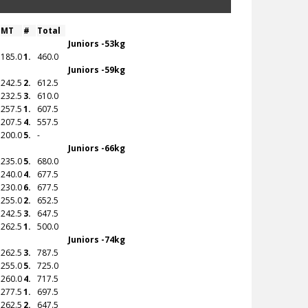
MT
#
Total
Juniors -53kg
185.0
1.
460.0
Juniors -59kg
242.5
2.
612.5
232.5
3.
610.0
257.5
1.
607.5
207.5
4.
557.5
200.0
5.
-
Juniors -66kg
235.0
5.
680.0
240.0
4.
677.5
230.0
6.
677.5
255.0
2.
652.5
242.5
3.
647.5
262.5
1.
500.0
Juniors -74kg
262.5
3.
787.5
255.0
5.
725.0
260.0
4.
717.5
277.5
1.
697.5
262.5
2.
647.5