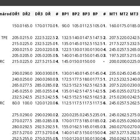
 národ
DŘ1
DŘ2
DŘ3
DŘ
#
BP1
BP2
BP3
BP
#
MT1
MT2
MT3
150.0
165.0
170.0
170.0
1.
90.0
105.0
112.5
105.0
1.
160.0
175.0
185.0
i TPE
205.0
215.0
222.5
222.5
2.
132.5
140.0
147.5
147.5
2.
207.5
220.0
242.5
215.0
225.0
232.5
225.0
1.
135.0
145.0
152.5
152.5
1.
217.5
227.5
232.5
200.0
215.0
220.0
220.0
3.
122.5
130.0
130.0
130.0
4.
245.0
257.5
265.0
205.0
205.0
205.0
205.0
5.
140.0
145.0
150.0
145.0
3.
197.5
207.5
215.0
CRC
215.0
225.0
227.5
215.0
4.
145.0
150.0
150.0
0
-
200.0
200.0
225.0
290.0
290.0
300.0
300.0
1.
130.0
140.0
145.0
145.0
4.
235.0
245.0
245.0
240.0
250.0
260.0
260.0
3.
172.5
177.5
180.0
177.5
1.
212.5
232.5
240.0
265.0
277.5
285.0
285.0
2.
152.5
152.5
162.5
162.5
3.
207.5
220.0
230.0
245.0
255.0
265.0
255.0
4.
135.0
142.5
147.5
142.5
5.
245.0
255.0
272.5
232.5
242.5
252.5
242.5
5.
142.5
152.5
162.5
162.5
2.
215.0
230.0
242.5
CRC
80.0
100.0
120.0
120.0
6.
112.5
117.5
117.5
117.5
6.
245.0
257.5
262.5
275.0
290.0
290.0
290.0
2.
220.0
235.0
245.5
235.0
1.
245.0
262.5
275.0
270.0
277.5
285.0
285.0
3.
170.0
177.5
185.0
185.0
2.
245.0
255.0
260.0
280.0
292.5
292.5
292.5
1.
155.0
162.5
165.0
165.0
3.
260.0
270.0
270.0
257.5
270.0
277.5
270.0
4.
140.0
147.5
150.0
150.0
4.
267.5
277.5
282.5
252.5
255.0
270.0
255.0
5.
110.0
120.0
130.0
130.0
6.
250.0
262.5
272.5