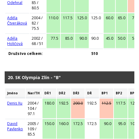
Odehnal
85 /
80.5
Adéla
2004 /
110.0
117.5
125.0
125.0
60.0
65.0
70.
Čtveráková
82 /
75.5
Adéla
2002 /
77.5
85.0
90.0
90.0
45.0
50.0
52.
Holičová
68 / 51
Družstvo celkem:
510
20. SK Olympia Zlín - "B"
Jméno
Nar/TH
DŘ1
DŘ2
DŘ3
DŘ
BP1
BP2
BP3
Denis Xu
2004 /
180.0
192.5
200.0
192.5
112.5
117.5
122.
104 /
97.1
David
2005 /
150.0
160.0
172.5
172.5
90.0
95.0
100.
Pavlenko
109 /
85.5