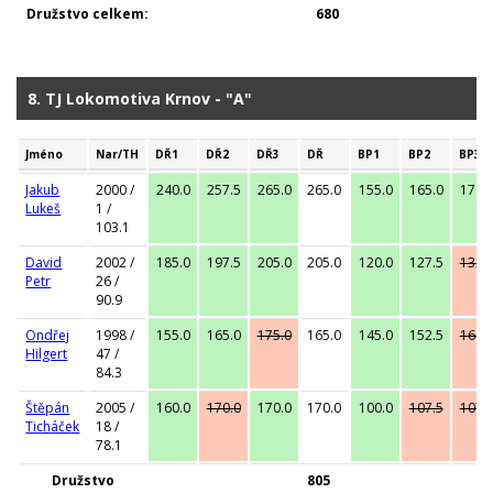
Družstvo celkem:
680
8. TJ Lokomotiva Krnov - "A"
Jméno
Nar/TH
DŘ1
DŘ2
DŘ3
DŘ
BP1
BP2
BP3
Jakub
2000 /
240.0
257.5
265.0
265.0
155.0
165.0
170.
Lukeš
1 /
103.1
David
2002 /
185.0
197.5
205.0
205.0
120.0
127.5
132.
Petr
26 /
90.9
Ondřej
1998 /
155.0
165.0
175.0
165.0
145.0
152.5
160.
Hilgert
47 /
84.3
Štěpán
2005 /
160.0
170.0
170.0
170.0
100.0
107.5
107.
Ticháček
18 /
78.1
Družstvo
805