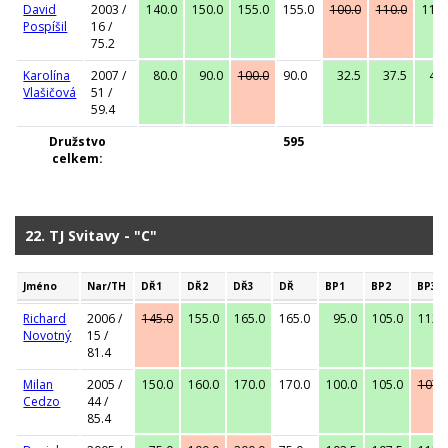
David
2003 /
140.0
150.0
155.0
155.0
100.0
110.0
110.
Pospíšil
16 /
75.2
Karolína
2007 /
80.0
90.0
100.0
90.0
32.5
37.5
40.
Vlašičová
51 /
59.4
Družstvo
595
celkem:
22. TJ Svitavy - "C"
Jméno
Nar/TH
DŘ1
DŘ2
DŘ3
DŘ
BP1
BP2
BP3
Richard
2006 /
145.0
155.0
165.0
165.0
95.0
105.0
112.
Novotný
15 /
81.4
Milan
2005 /
150.0
160.0
170.0
170.0
100.0
105.0
107.
Cedzo
44 /
85.4