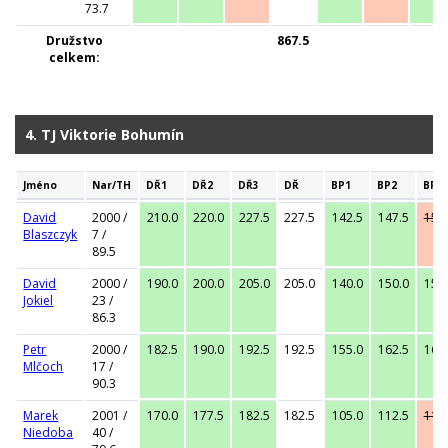
73.7
Družstvo
867.5
celkem:
4. TJ Viktorie Bohumín
Jméno
Nar/TH
DŘ1
DŘ2
DŘ3
DŘ
BP1
BP2
BP3
David
2000 /
210.0
220.0
227.5
227.5
142.5
147.5
152
Blaszczyk
7 /
89.5
David
2000 /
190.0
200.0
205.0
205.0
140.0
150.0
155
Jokiel
23 /
86.3
Petr
2000 /
182.5
190.0
192.5
192.5
155.0
162.5
165
Mlčoch
17 /
90.3
Marek
2001 /
170.0
177.5
182.5
182.5
105.0
112.5
117
Niedoba
40 /