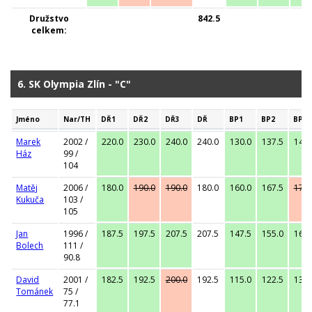
Družstvo
842.5
celkem:
6. SK Olympia Zlín - "C"
Jméno
Nar/TH
DŘ1
DŘ2
DŘ3
DŘ
BP1
BP2
BP3
Marek
2002 /
220.0
230.0
240.0
240.0
130.0
137.5
142.
Ház
99 /
104
Matěj
2006 /
180.0
190.0
190.0
180.0
160.0
167.5
172.
Kukuča
103 /
105
Jan
1996 /
187.5
197.5
207.5
207.5
147.5
155.0
162.
Bolech
111 /
90.8
David
2001 /
182.5
192.5
200.0
192.5
115.0
122.5
130.
Tománek
75 /
77.1