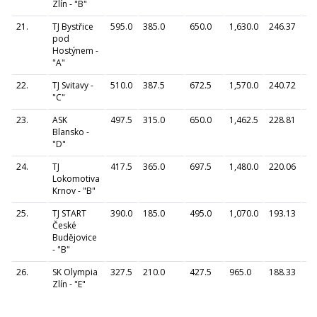
Zlín - "B"
21.
TJ Bystřice
595.0
385.0
650.0
1,630.0
246.37
pod
Hostýnem -
"A"
22.
TJ Svitavy -
510.0
387.5
672.5
1,570.0
240.72
"C"
23.
ASK
497.5
315.0
650.0
1,462.5
228.81
Blansko -
"D"
24.
TJ
417.5
365.0
697.5
1,480.0
220.06
Lokomotiva
Krnov - "B"
25.
TJ START
390.0
185.0
495.0
1,070.0
193.13
České
Budějovice
- "B"
26.
SK Olympia
327.5
210.0
427.5
965.0
188.33
Zlín - "E"