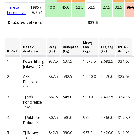
Tereza
1995 /
40.0
45.0
52.5
52.5
27.5
32.5
35.0
Lorencová
98 / 54
Družstvo celkem:
327.5
Mrtvý
Název
Dřep
Benčpres
tah
Trojboj
IPF GL
Pořadí
družstva
(kg)
(kg)
(kg)
(kg)
(body)
1.
Powerlifting
977.5
637.5
1,077.5
2,692.5
334.65
Jihlava - "C"
2.
ASK
887.5
592.5
1,040.0
2,520.0
325.67
Blansko -
"C"
3.
TJ Sokol
867.5
545.0
990.0
2,402.5
324.38
Pohořelice
- "A"
4.
TJ Viktorie
807.5
580.0
972.5
2,360.0
319.89
Bohumín
5.
TJ Svitavy
842.5
590.0
987.5
2,420.0
314.95
"B"