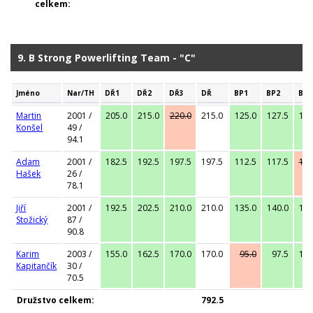
celkem:
9. B Strong Powerlifting Team - "C"
Jméno
Nar/TH
DŘ1
DŘ2
DŘ3
DŘ
BP1
BP2
BP3
Martin
2001 /
205.0
215.0
220.0
215.0
125.0
127.5
130
Konšel
49 /
94.1
Adam
2001 /
182.5
192.5
197.5
197.5
112.5
117.5
122
Hašek
26 /
78.1
Jiří
2001 /
192.5
202.5
210.0
210.0
135.0
140.0
142
Stožický
87 /
90.8
Karim
2003 /
155.0
162.5
170.0
170.0
95.0
97.5
102
Kapitančík
30 /
70.5
Družstvo celkem:
792.5