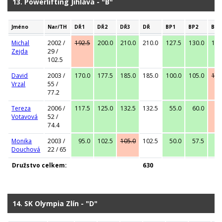
13. Powerlifting Jihlava - "B"
Jméno
Nar/TH
DŘ1
DŘ2
DŘ3
DŘ
BP1
BP2
BP3
Michal
2002 /
192.5
200.0
210.0
210.0
127.5
130.0
132
Zejda
29 /
102.5
David
2003 /
170.0
177.5
185.0
185.0
100.0
105.0
107
Vrzal
55 /
77.2
Tereza
2006 /
117.5
125.0
132.5
132.5
55.0
60.0
62
Votavová
52 /
74.4
Monika
2003 /
95.0
102.5
105.0
102.5
50.0
57.5
60
Douchová
22 / 65
Družstvo celkem:
630
14. SK Olympia Zlín - "D"