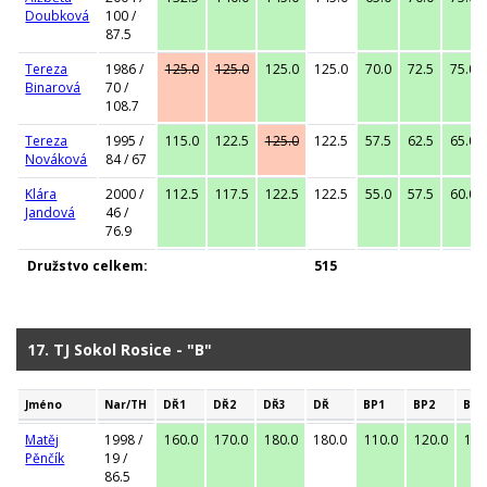
Doubková
100 /
87.5
Tereza
1986 /
125.0
125.0
125.0
125.0
70.0
72.5
75.0
Binarová
70 /
108.7
Tereza
1995 /
115.0
122.5
125.0
122.5
57.5
62.5
65.0
Nováková
84 / 67
Klára
2000 /
112.5
117.5
122.5
122.5
55.0
57.5
60.0
Jandová
46 /
76.9
Družstvo celkem:
515
17. TJ Sokol Rosice - "B"
Jméno
Nar/TH
DŘ1
DŘ2
DŘ3
DŘ
BP1
BP2
BP3
Matěj
1998 /
160.0
170.0
180.0
180.0
110.0
120.0
130
Pěnčík
19 /
86.5