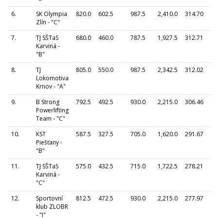
6.
SK Olympia
820.0
602.5
987.5
2,410.0
314.70
Zlín - "C"
7.
TJ SŠTaS
680.0
460.0
787.5
1,927.5
312.71
Karviná -
"B"
8.
TJ
805.0
550.0
987.5
2,342.5
312.02
Lokomotiva
Krnov - "A"
9.
B Strong
792.5
492.5
930.0
2,215.0
306.46
Powerlifting
Team - "C"
10.
KST
587.5
327.5
705.0
1,620.0
291.67
Piešťany -
"B"
11.
TJ SŠTaS
575.0
432.5
715.0
1,722.5
278.21
Karviná -
"C"
12.
Sportovní
812.5
472.5
930.0
2,215.0
277.97
klub ZLOBR
- "I"