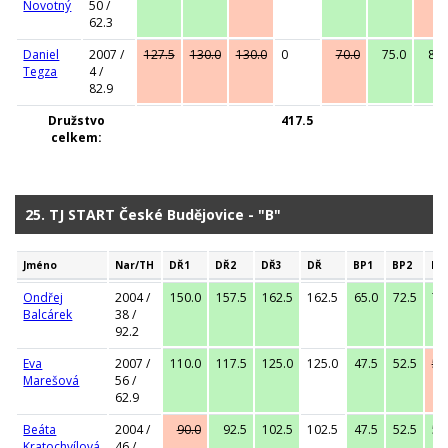
Novotný
50 /
62.3
Daniel
2007 /
127.5
130.0
130.0
0
70.0
75.0
80.
Tegza
4 /
82.9
Družstvo
417.5
celkem:
25. TJ START České Budějovice - "B"
Jméno
Nar/TH
DŘ1
DŘ2
DŘ3
DŘ
BP1
BP2
BP
Ondřej
2004 /
150.0
157.5
162.5
162.5
65.0
72.5
75
Balcárek
38 /
92.2
Eva
2007 /
110.0
117.5
125.0
125.0
47.5
52.5
55
Marešová
56 /
62.9
Beáta
2004 /
90.0
92.5
102.5
102.5
47.5
52.5
57
Kratochvílová
46 /