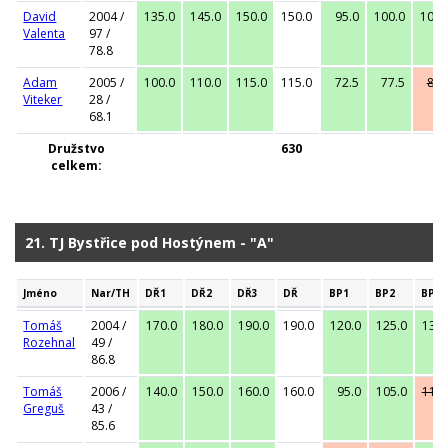
David
2004 /
135.0
145.0
150.0
150.0
95.0
100.0
105.
Valenta
97 /
78.8
Adam
2005 /
100.0
110.0
115.0
115.0
72.5
77.5
80.
Viteker
28 /
68.1
Družstvo
630
celkem:
21. TJ Bystřice pod Hostýnem - "A"
Jméno
Nar/TH
DŘ1
DŘ2
DŘ3
DŘ
BP1
BP2
BP3
Tomáš
2004 /
170.0
180.0
190.0
190.0
120.0
125.0
130.
Rozehnal
49 /
86.8
Tomáš
2006 /
140.0
150.0
160.0
160.0
95.0
105.0
110.
Greguš
43 /
85.6