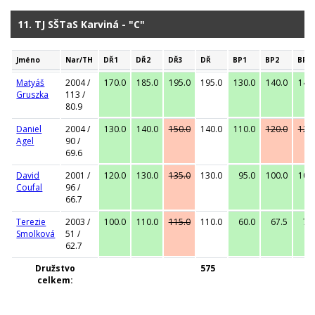
11. TJ SŠTaS Karviná - "C"
Jméno
Nar/TH
DŘ1
DŘ2
DŘ3
DŘ
BP1
BP2
BP3
Matyáš
2004 /
170.0
185.0
195.0
195.0
130.0
140.0
147
Gruszka
113 /
80.9
Daniel
2004 /
130.0
140.0
150.0
140.0
110.0
120.0
120
Agel
90 /
69.6
David
2001 /
120.0
130.0
135.0
130.0
95.0
100.0
102
Coufal
96 /
66.7
Terezie
2003 /
100.0
110.0
115.0
110.0
60.0
67.5
72
Smolková
51 /
62.7
Družstvo
575
celkem: