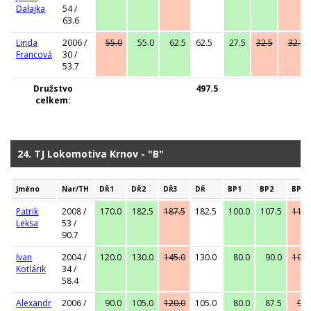
Dalajka
54 /
63.6
Linda
2006 /
55.0
55.0
62.5
62.5
27.5
32.5
32.5
Francová
30 /
53.7
Družstvo
497.5
celkem:
24. TJ Lokomotiva Krnov - "B"
Jméno
Nar/TH
DŘ1
DŘ2
DŘ3
DŘ
BP1
BP2
BP3
Patrik
2008 /
170.0
182.5
187.5
182.5
100.0
107.5
115.
Leksa
53 /
90.7
Ivan
2004 /
120.0
130.0
145.0
130.0
80.0
90.0
100.
Kotlárik
34 /
58.4
Alexandr
2006 /
90.0
105.0
120.0
105.0
80.0
87.5
90.