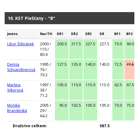
10. KST Piešťany - "B"
Jméno
Nar/TH
DŘ1
DŘ2
DŘ3
DŘ
BP1
BP2
Libor Štěpánek
2000 /
200.0
217.5
227.5
227.5
70.0
90.0
110 /
80.4
Denisa
1995 /
127.5
135.0
140.0
140.0
72.5
77.5
Schvandtnerová
76 /
79.3
Martina
1997 /
105.0
110.0
115.0
115.0
62.5
67.5
Sýkorová
38 /
71.2
Monika
2005 /
95.0
102.5
105.0
105.0
70.0
75.0
Brandeiská
29 /
64.2
Družstvo celkem:
587.5