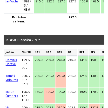
Jan Vácha
1992 /
215.0
222.5
227.5
227.5
155.0
162.5
165
13 /
103.9
Družstvo
977.5
celkem:
2. ASK Blansko - "C"
Jméno
Nar/TH
DŘ1
DŘ2
DŘ3
DŘ
BP1
BP2
BP3
Dominik
1999 /
225.0
235.0
245.0
245.0
145.0
150.0
155.
Hořava
36 /
95.7
Tomáš
2002 /
220.0
230.0
240.0
230.0
125.0
130.0
135.
Vidourek
31 /
97.9
Martin
1980 /
180.0
190.0
190.0
190.0
160.0
170.0
175.
Šumbera
12 /
113.2
Vít
2004 /
215.0
222.5
230.0
222.5
120.0
127.5
127.