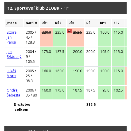
12. Sportovní klub ZLOBR - "I"
Jméno
Nar/TH
DŘ1
DŘ2
DŘ3
DŘ
BP1
BP2
BP
R
Ettore
2005 /
220.0
235.0
252.5
235.0
100.0
115.0
13
Jan
45 /
Parisi
128.3
Jan
2004 /
175.0
187.5
200.0
200.0
105.0
115.0
12
Skládaný
9 /
105.5
Lukáš
2005 /
160.0
180.0
190.0
190.0
100.0
115.0
12
Moris
25 /
98.3
Ondřej
2006 /
160.0
175.0
187.5
187.5
95.0
102.5
10
Šebesta
35 / 80
Družstvo
812.5
celkem: