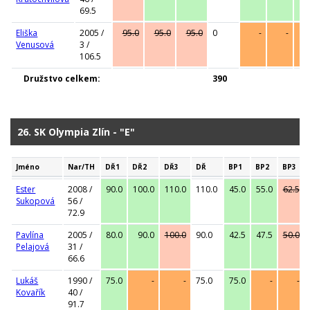
69.5
Eliška
2005 /
95.0
95.0
95.0
0
-
-
Venusová
3 /
106.5
Družstvo celkem:
390
26. SK Olympia Zlín - "E"
Jméno
Nar/TH
DŘ1
DŘ2
DŘ3
DŘ
BP1
BP2
BP3
Ester
2008 /
90.0
100.0
110.0
110.0
45.0
55.0
62.5
Sukopová
56 /
72.9
Pavlína
2005 /
80.0
90.0
100.0
90.0
42.5
47.5
50.0
Pelajová
31 /
66.6
Lukáš
1990 /
75.0
-
-
75.0
75.0
-
-
Kovařík
40 /
91.7