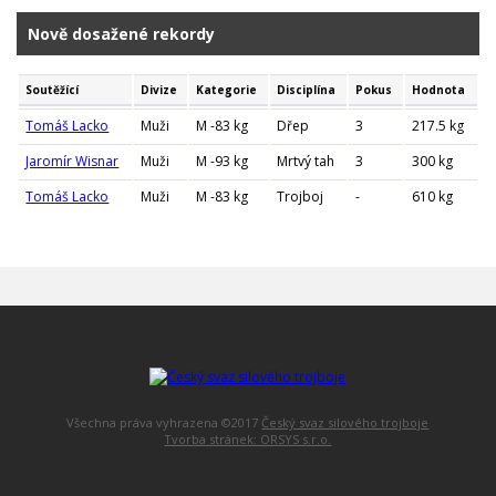
Nově dosažené rekordy
Soutěžící
Divize
Kategorie
Disciplína
Pokus
Hodnota
Tomáš Lacko
Muži
M -83 kg
Dřep
3
217.5 kg
Jaromír Wisnar
Muži
M -93 kg
Mrtvý tah
3
300 kg
Tomáš Lacko
Muži
M -83 kg
Trojboj
-
610 kg
Všechna práva vyhrazena ©2017
Český svaz silového trojboje
Tvorba stránek: ORSYS s.r.o.