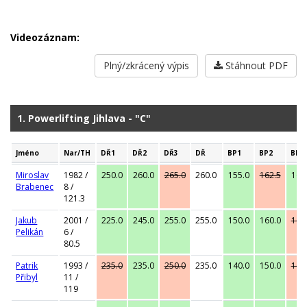
Videozáznam:
Plný/zkrácený výpis
Stáhnout PDF
1. Powerlifting Jihlava - "C"
Jméno
Nar/TH
DŘ1
DŘ2
DŘ3
DŘ
BP1
BP2
BP3
Miroslav
1982 /
250.0
260.0
265.0
260.0
155.0
162.5
162
Brabenec
8 /
121.3
Jakub
2001 /
225.0
245.0
255.0
255.0
150.0
160.0
167
Pelikán
6 /
80.5
Patrik
1993 /
235.0
235.0
250.0
235.0
140.0
150.0
160
Přibyl
11 /
119