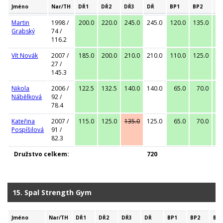
Jméno
Nar/TH
DŘ1
DŘ2
DŘ3
DŘ
BP1
BP2
BP
Martin
1998 /
200.0
220.0
245.0
245.0
120.0
135.0
15
Grabský
74 /
116.2
Vít Novák
2007 /
185.0
200.0
210.0
210.0
110.0
125.0
13
27 /
145.3
Nikola
2006 /
122.5
132.5
140.0
140.0
65.0
70.0
7
Nábělková
92 /
78.4
Kateřina
2007 /
115.0
125.0
135.0
125.0
65.0
70.0
7
Pospíšilová
91 /
82.3
Družstvo celkem:
720
15. Spal Strength Gym
Jméno
Nar/TH
DŘ1
DŘ2
DŘ3
DŘ
BP1
BP2
BP