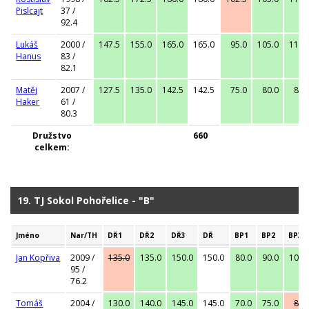
Pislcajt
37 /
92.4
Lukáš
2000 /
147.5
155.0
165.0
165.0
95.0
105.0
110.
Hanus
83 /
82.1
Matěj
2007 /
127.5
135.0
142.5
142.5
75.0
80.0
87.
Haker
61 /
80.3
Družstvo
660
celkem:
19. TJ Sokol Pohořelice - "B"
Jméno
Nar/TH
DŘ1
DŘ2
DŘ3
DŘ
BP1
BP2
BP3
Jan Kopřiva
2009 /
135.0
135.0
150.0
150.0
80.0
90.0
100.
95 /
76.2
Tomáš
2004 /
130.0
140.0
145.0
145.0
70.0
75.0
80.