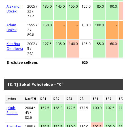
Alexandr
2005 /
135.0
145.0
155.0
155.0
85.0
90.0
95
Boček
32 /
73.2
Adam
1995 /
150.0
-
-
150.0
100.0
-
Boček
2 /
89.8
Kateřina
2002 /
127.5
135.0
140.0
135.0
55.0
60.0
60
Omelková
5 /
74.1
Družstvo celkem:
620
18. TJ Sokol Pohořelice - "C"
Jméno
Nar/TH
DŘ1
DŘ2
DŘ3
DŘ
BP1
BP2
BP3
Jakub
2004 /
157.5
165.0
172.5
172.5
100.0
107.5
115.
Renner
43 /
82.6
Rostislav
1998 /
162.5
172.5
180.0
180.0
102.5
105.0
110.