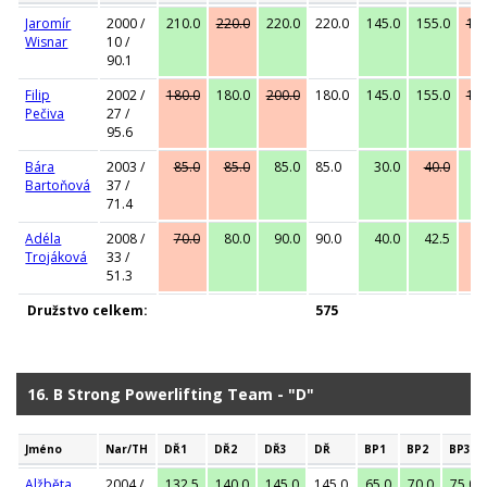
Jaromír
2000 /
210.0
220.0
220.0
220.0
145.0
155.0
162
Wisnar
10 /
90.1
Filip
2002 /
180.0
180.0
200.0
180.0
145.0
155.0
160
Pečiva
27 /
95.6
Bára
2003 /
85.0
85.0
85.0
85.0
30.0
40.0
42
Bartoňová
37 /
71.4
Adéla
2008 /
70.0
80.0
90.0
90.0
40.0
42.5
45
Trojáková
33 /
51.3
Družstvo celkem:
575
16. B Strong Powerlifting Team - "D"
Jméno
Nar/TH
DŘ1
DŘ2
DŘ3
DŘ
BP1
BP2
BP3
Alžběta
2004 /
132.5
140.0
145.0
145.0
65.0
70.0
75.0