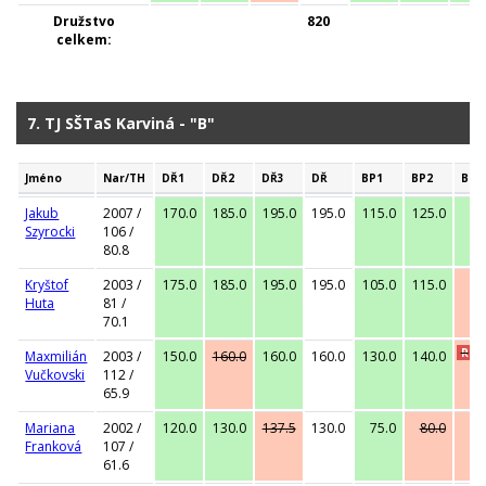
Družstvo
820
celkem:
7. TJ SŠTaS Karviná - "B"
Jméno
Nar/TH
DŘ1
DŘ2
DŘ3
DŘ
BP1
BP2
BP3
Jakub
2007 /
170.0
185.0
195.0
195.0
115.0
125.0
1
Szyrocki
106 /
80.8
Kryštof
2003 /
175.0
185.0
195.0
195.0
105.0
115.0
1
Huta
81 /
70.1
R
Maxmilián
2003 /
150.0
160.0
160.0
160.0
130.0
140.0
1
Vučkovski
112 /
65.9
Mariana
2002 /
120.0
130.0
137.5
130.0
75.0
80.0
Franková
107 /
61.6