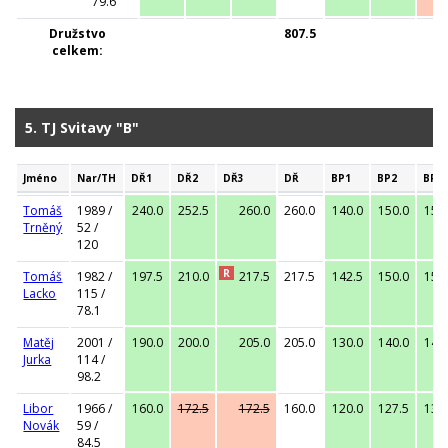
79.6
Družstvo
807.5
celkem:
5. TJ Svitavy "B"
Jméno
Nar/TH
DŘ1
DŘ2
DŘ3
DŘ
BP1
BP2
BP3
Tomáš
1989 /
240.0
252.5
260.0
260.0
140.0
150.0
157
Trněný
52 /
120
R
Tomáš
1982 /
197.5
210.0
217.5
217.5
142.5
150.0
155
Lacko
115 /
78.1
Matěj
2001 /
190.0
200.0
205.0
205.0
130.0
140.0
145
Jurka
114 /
98.2
Libor
1966 /
160.0
172.5
172.5
160.0
120.0
127.5
132
Novák
59 /
84.5