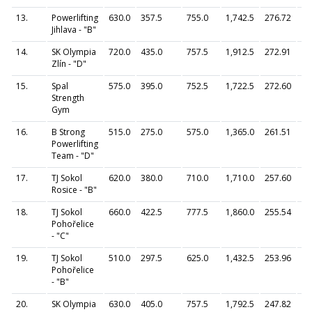
13.
Powerlifting
630.0
357.5
755.0
1,742.5
276.72
Jihlava - "B"
14.
SK Olympia
720.0
435.0
757.5
1,912.5
272.91
Zlín - "D"
15.
Spal
575.0
395.0
752.5
1,722.5
272.60
Strength
Gym
16.
B Strong
515.0
275.0
575.0
1,365.0
261.51
Powerlifting
Team - "D"
17.
TJ Sokol
620.0
380.0
710.0
1,710.0
257.60
Rosice - "B"
18.
TJ Sokol
660.0
422.5
777.5
1,860.0
255.54
Pohořelice
- "C"
19.
TJ Sokol
510.0
297.5
625.0
1,432.5
253.96
Pohořelice
- "B"
20.
SK Olympia
630.0
405.0
757.5
1,792.5
247.82