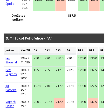
Špidla
39 /
79.4
Družstvo
887.5
celkem:
3. TJ Sokol Pohořelice - "A"
Jméno
Nar/TH
DŘ1
DŘ2
DŘ3
DŘ
BP1
BP2
BP3
Jan
1989 /
210.0
220.0
230.0
230.0
120.0
130.0
135.0
Strouhal
41 / 96
Petr
2005 /
195.0
205.0
212.5
212.5
120.0
132.5
140.0
Gigimov
32 /
100.1
Jiří
2003 /
197.5
210.0
217.5
217.5
115.0
122.5
127.5
Patočka
45 /
82.5
Vojtěch
2000 /
200.0
207.5
212.5
207.5
135.0
142.5
142.5
Haker
79 /