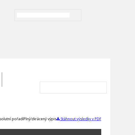
olutní pořadí
Plný/zkrácený výpis
Stáhnout výsledky v PDF