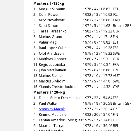
Masters I -120kg
1.
Margus Silbaum
1976 / 4 / 108.62
EST
2.
Colin Power
1982 / 13 / 116.92
IRL
3.
Miro Novakovic
1983 / 2 / 118.66
CRO
4.
Scott Simon
1974 / 5 / 111.62
Britain GB
5.
Taras Tarasenko
1982 / 15 / 119.22
GER
6.
Markus Grano
1979 / 11 / 117.18
FIN
7.
Vahur Magi
1974 / 8 / 118.82
EST
8.
Raul Lopez Cubells
1975 / 14 / 119.28
ESP
9.
Olof Arvidsson
1979 / 12 / 119.32
SWE
10.
Matthias Donner
1980 / 7 / 119.3
GER
11.
Regis Loubidika
1979 / 3 / 116.84
FRA
12.
Juha Martikainen
1975 / 6 / 118.86
FIN
13.
Markus Steiner
1978 / 10 / 117.78
AUT
14.
Marcus Silvholm
1977 / 9 / 114.18
SWE
15.
Yiannis Christodoulou
1977 / 1 / 114.32
CYP
Masters I 120+kg
1.
Daniel Prieto Freire Jesus
1977 / 22 / 154.84
ESP
2.
Paul Walker
1979 / 18 / 130.58
Britain GB
3.
Stanislav Macák
1977 / 21 / 120.14
CZE
4.
Kimmo Matilainen
1982 / 20 / 154.04
FIN
5.
Fabian Amador Rodriguez
1979 / 17 / 134.82
ESP
6.
Maarten Terryn
1978 / 16 / 136.46
BEL