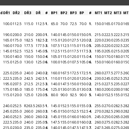
od
DŘ1
DŘ2
DŘ3
DŘ
#
BP1
BP2
BP3
BP
#
MT1
MT2
MT3
MT
100.0
112.5
115.0
112.5
1.
65.0
70.0
72.5
70.0
1.
150.0
165.0
170.0
165
190.0
200.0
210.0
200.0
1.
140.0
145.0
150.0
150.0
1.
215.0
222.5
222.5
215
165.0
175.0
182.5
182.5
2.
115.0
120.0
127.5
120.0
2.
220.0
230.0
235.0
235
160.0
170.0
177.5
177.5
3.
107.5
112.5
115.0
115.0
5.
205.0
220.0
232.5
220
R
145.0
152.5
152.5
145.0
5.
112.5
115.0
117.5
117.5
3.
195.0
205.0
215.0
205
130.0
140.0
150.0
150.0
4.
105.0
115.0
120.0
115.0
4.
150.0
170.0
180.0
170
115.0
125.0
130.0
125.0
6.
100.0
105.0
107.5
105.0
6.
150.0
160.0
160.0
150
225.0
235.0
240.0
240.0
2.
160.0
167.5
172.5
172.5
1.
260.0
277.5
277.5
260
R
222.5
235.0
242.5
242.5
1.
110.0
115.0
120.0
120.0
4.
230.0
245.0
252.5
252
195.0
207.5
212.5
212.5
3.
140.0
147.5
150.0
150.0
2.
215.0
227.5
235.0
227
175.0
185.0
185.0
175.0
4.
125.0
130.0
135.0
130.0
3.
180.0
200.0
200.0
180
115.0
120.0
125.0
120.0
5.
80.0
90.0
92.5
90.0
5.
140.0
152.5
155.0
152
240.0
252.5
R
263.5
263.5
1.
145.0
152.5
155.0
155.0
3.
255.0
270.0
282.5
282
245.0
255.0
260.0
260.0
3.
145.0
150.0
152.5
152.5
4.
270.0
282.5
290.0
282
240.0
252.5
260.0
260.0
2.
145.0
155.0
160.0
160.0
1.
245.0
250.0
265.0
265
222.5
235.0
240.0
235.0
5.
147.5
155.0
160.0
160.0
2.
260.0
275.0
282.5
282
215.0
230.0
235.0
235.0
4.
140.0
145.0
147.5
147.5
7.
247.5
265.0
275.0
265