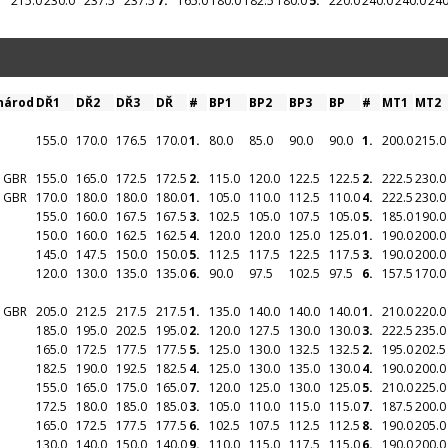
215.0
230.0
237.5
237.5
7.
165.0
180.0
182.5
180.0
5.
220.0
240.0
240.0
240
národ
DŘ1
DŘ2
DŘ3
DŘ
#
BP1
BP2
BP3
BP
#
MT1
MT2
155.0
170.0
176.5
170.0
1.
80.0
85.0
90.0
90.0
1.
200.0
215.0
n GBR
155.0
165.0
172.5
172.5
2.
115.0
120.0
122.5
122.5
2.
222.5
230.0
n GBR
170.0
180.0
180.0
180.0
1.
105.0
110.0
112.5
110.0
4.
222.5
230.0
155.0
160.0
167.5
167.5
3.
102.5
105.0
107.5
105.0
5.
185.0
190.0
150.0
160.0
162.5
162.5
4.
120.0
120.0
125.0
125.0
1.
190.0
200.0
145.0
147.5
150.0
150.0
5.
112.5
117.5
122.5
117.5
3.
190.0
200.0
120.0
130.0
135.0
135.0
6.
90.0
97.5
102.5
97.5
6.
157.5
170.0
n GBR
205.0
212.5
217.5
217.5
1.
135.0
140.0
140.0
140.0
1.
210.0
220.0
185.0
195.0
202.5
195.0
2.
120.0
127.5
130.0
130.0
3.
222.5
235.0
165.0
172.5
177.5
177.5
5.
125.0
130.0
132.5
132.5
2.
195.0
202.5
182.5
190.0
192.5
182.5
4.
125.0
130.0
135.0
130.0
4.
190.0
200.0
155.0
165.0
175.0
165.0
7.
120.0
125.0
130.0
125.0
5.
210.0
225.0
172.5
180.0
185.0
185.0
3.
105.0
110.0
115.0
115.0
7.
187.5
200.0
165.0
172.5
177.5
177.5
6.
102.5
107.5
112.5
112.5
8.
190.0
205.0
130.0
140.0
150.0
140.0
9.
110.0
115.0
117.5
115.0
6.
190.0
200.0