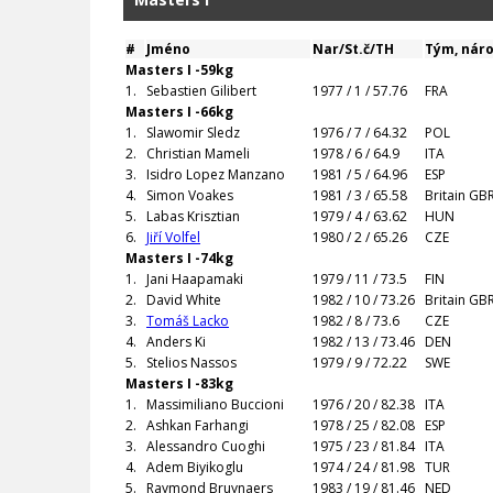
#
Jméno
Nar/St.č/TH
Tým, nár
Masters I -59kg
1.
Sebastien Gilibert
1977 / 1 / 57.76
FRA
Masters I -66kg
1.
Slawomir Sledz
1976 / 7 / 64.32
POL
2.
Christian Mameli
1978 / 6 / 64.9
ITA
3.
Isidro Lopez Manzano
1981 / 5 / 64.96
ESP
4.
Simon Voakes
1981 / 3 / 65.58
Britain GB
5.
Labas Krisztian
1979 / 4 / 63.62
HUN
6.
Jiří Volfel
1980 / 2 / 65.26
CZE
Masters I -74kg
1.
Jani Haapamaki
1979 / 11 / 73.5
FIN
2.
David White
1982 / 10 / 73.26
Britain GB
3.
Tomáš Lacko
1982 / 8 / 73.6
CZE
4.
Anders Ki
1982 / 13 / 73.46
DEN
5.
Stelios Nassos
1979 / 9 / 72.22
SWE
Masters I -83kg
1.
Massimiliano Buccioni
1976 / 20 / 82.38
ITA
2.
Ashkan Farhangi
1978 / 25 / 82.08
ESP
3.
Alessandro Cuoghi
1975 / 23 / 81.84
ITA
4.
Adem Biyikoglu
1974 / 24 / 81.98
TUR
5.
Raymond Bruynaers
1983 / 19 / 81.46
NED