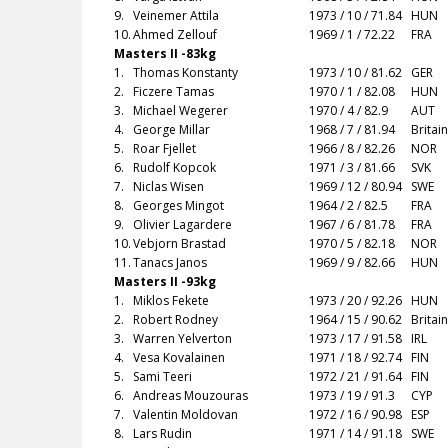
9.
Veinemer Attila
1973 / 10 / 71.84
HUN
10.
Ahmed Zellouf
1969 / 1 / 72.22
FRA
Masters II -83kg
1.
Thomas Konstanty
1973 / 10 / 81.62
GER
2.
Ficzere Tamas
1970 / 1 / 82.08
HUN
3.
Michael Wegerer
1970 / 4 / 82.9
AUT
4.
George Millar
1968 / 7 / 81.94
Britai
5.
Roar Fjellet
1966 / 8 / 82.26
NOR
6.
Rudolf Kopcok
1971 / 3 / 81.66
SVK
7.
Niclas Wisen
1969 / 12 / 80.94
SWE
8.
Georges Mingot
1964 / 2 / 82.5
FRA
9.
Olivier Lagardere
1967 / 6 / 81.78
FRA
10.
Vebjorn Brastad
1970 / 5 / 82.18
NOR
11.
Tanacs Janos
1969 / 9 / 82.66
HUN
Masters II -93kg
1.
Miklos Fekete
1973 / 20 / 92.26
HUN
2.
Robert Rodney
1964 / 15 / 90.62
Britai
3.
Warren Yelverton
1973 / 17 / 91.58
IRL
4.
Vesa Kovalainen
1971 / 18 / 92.74
FIN
5.
Sami Teeri
1972 / 21 / 91.64
FIN
6.
Andreas Mouzouras
1973 / 19 / 91.3
CYP
7.
Valentin Moldovan
1972 / 16 / 90.98
ESP
8.
Lars Rudin
1971 / 14 / 91.18
SWE