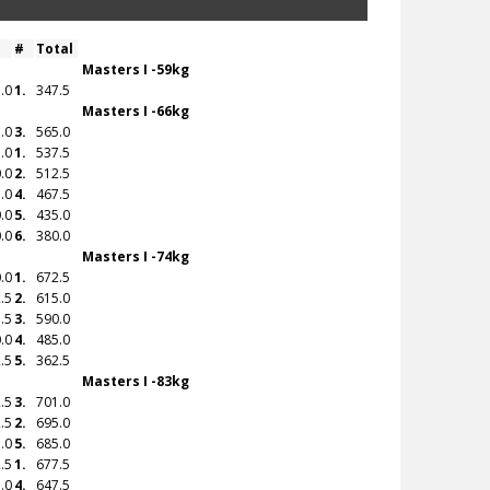
#
Total
Masters I -59kg
.0
1.
347.5
Masters I -66kg
.0
3.
565.0
.0
1.
537.5
.0
2.
512.5
.0
4.
467.5
.0
5.
435.0
.0
6.
380.0
Masters I -74kg
.0
1.
672.5
.5
2.
615.0
.5
3.
590.0
.0
4.
485.0
.5
5.
362.5
Masters I -83kg
.5
3.
701.0
.5
2.
695.0
.0
5.
685.0
.5
1.
677.5
.0
4.
647.5