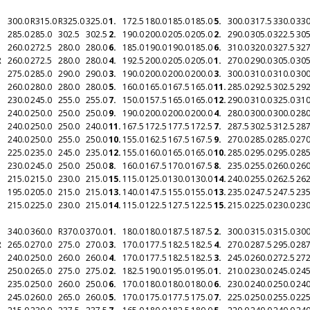
300.0
R
315.0
R
325.0
325.0
1.
172.5
180.0
185.0
185.0
5.
300.0
317.5
330.0
330
285.0
285.0
302.5
302.5
2.
190.0
200.0
205.0
205.0
2.
290.0
305.0
322.5
305
260.0
272.5
280.0
280.0
6.
185.0
190.0
190.0
185.0
6.
310.0
320.0
327.5
327
R
260.0
272.5
280.0
280.0
4.
192.5
200.0
205.0
205.0
1.
270.0
290.0
305.0
305
275.0
285.0
290.0
290.0
3.
190.0
200.0
200.0
200.0
3.
300.0
310.0
310.0
300
260.0
280.0
280.0
280.0
5.
160.0
165.0
167.5
165.0
11.
285.0
292.5
302.5
292
230.0
245.0
255.0
255.0
7.
150.0
157.5
165.0
165.0
12.
290.0
310.0
325.0
310
240.0
250.0
250.0
250.0
9.
190.0
200.0
200.0
200.0
4.
280.0
300.0
300.0
280
240.0
250.0
250.0
240.0
11.
167.5
172.5
177.5
172.5
7.
287.5
302.5
312.5
287
240.0
250.0
255.0
250.0
10.
155.0
162.5
167.5
167.5
9.
270.0
285.0
285.0
270
225.0
235.0
245.0
235.0
12.
155.0
160.0
165.0
165.0
10.
285.0
295.0
295.0
285
230.0
245.0
250.0
250.0
8.
160.0
167.5
170.0
167.5
8.
235.0
255.0
260.0
260
215.0
215.0
230.0
215.0
15.
115.0
125.0
130.0
130.0
14.
240.0
255.0
262.5
262
195.0
205.0
215.0
215.0
13.
140.0
147.5
155.0
155.0
13.
235.0
247.5
247.5
235
215.0
225.0
230.0
215.0
14.
115.0
122.5
127.5
122.5
15.
215.0
225.0
230.0
230
340.0
360.0
R
370.0
370.0
1.
180.0
180.0
187.5
187.5
2.
300.0
315.0
315.0
300
R
265.0
270.0
275.0
270.0
3.
170.0
177.5
182.5
182.5
4.
270.0
287.5
295.0
287
240.0
250.0
260.0
260.0
4.
170.0
177.5
182.5
182.5
3.
245.0
260.0
272.5
272
250.0
265.0
275.0
275.0
2.
182.5
190.0
195.0
195.0
1.
210.0
230.0
245.0
245
235.0
250.0
260.0
250.0
6.
170.0
180.0
180.0
180.0
6.
230.0
240.0
250.0
240
245.0
260.0
265.0
260.0
5.
170.0
175.0
177.5
175.0
7.
225.0
250.0
255.0
225