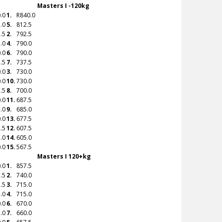
Masters I -120kg
.0
1.
R
840.0
.0
5.
812.5
.5
2.
792.5
.0
4.
790.0
.0
6.
790.0
.5
7.
737.5
.0
3.
730.0
.0
10.
730.0
.5
8.
700.0
.0
11.
687.5
.0
9.
685.0
.0
13.
677.5
.5
12.
607.5
.0
14.
605.0
.0
15.
567.5
Masters I 120+kg
.0
1.
857.5
.5
2.
740.0
.5
3.
715.0
.0
4.
715.0
.0
6.
670.0
.0
7.
660.0