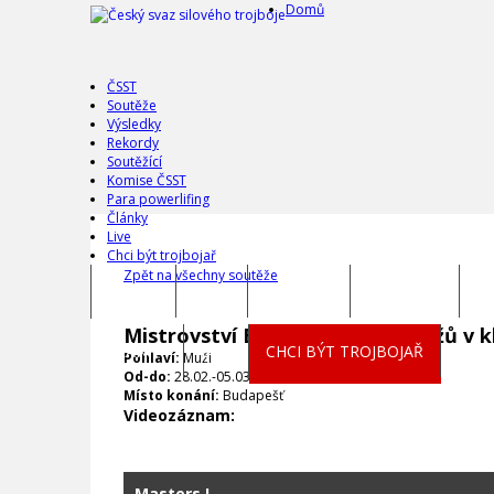
Domů
ČSST
Soutěže
Výsledky
Rekordy
Soutěžící
Komise ČSST
Para powerlifing
Články
Live
Chci být trojbojař
Zpět na všechny soutěže
DOMŮ
ČSST
SOUTĚŽE
VÝSLEDKY
R
Mistrovství Evropy masters mužů v kl
ČLÁNKY
LIVE
CHCI BÝT TROJBOJAŘ
Pohlaví:
Muži
Od-do:
28.02.-05.03.2023
Místo konání:
Budapešť
Videozáznam:
Masters I