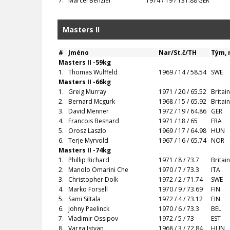
7.
Marcel Benzler
1974 / 19 / 131.88
GER
Masters II
#
Jméno
Nar/St.č/TH
Tým, 
Masters II -59kg
1.
Thomas Wulffeld
1969 / 14 / 58.54
SWE
Masters II -66kg
1.
Greig Murray
1971 / 20 / 65.52
Britai
2.
Bernard Mcgurk
1968 / 15 / 65.92
Britai
3.
David Menner
1972 / 19 / 64.86
GER
4.
Francois Besnard
1971 / 18 / 65
FRA
5.
Orosz Laszlo
1969 / 17 / 64.98
HUN
6.
Terje Myrvold
1967 / 16 / 65.74
NOR
Masters II -74kg
1.
Phillip Richard
1971 / 8 / 73.7
Britai
2.
Manolo Omarini Che
1970 / 7 / 73.3
ITA
3.
Christopher Dolk
1972 / 2 / 71.74
SWE
4.
Marko Forsell
1970 / 9 / 73.69
FIN
5.
Sami Siltala
1972 / 4 / 73.12
FIN
6.
Johny Paelinck
1970 / 6 / 73.3
BEL
7.
Vladimir Ossipov
1972 / 5 / 73
EST
8.
Varga Istvan
1968 / 3 / 72.84
HUN