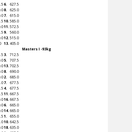
.5
6.
627.5
.0
8.
625.0
.0
7.
615.0
.5
10.
585.0
.0
11.
572.5
.5
9.
560.0
.0
12.
515.0
0
13.
405.0
Masters I -93kg
.5
3.
712.5
.0
5.
707.5
.0
13.
702.5
.0
8.
690.0
.0
2.
685.0
.0
7.
677.5
.5
4.
677.5
.5
11.
667.5
.0
16.
667.5
.0
6.
665.0
.0
14.
665.0
.5
1.
655.0
.0
10.
642.5
.0
18.
635.0