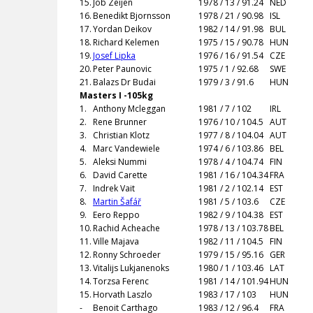
15.
Job Zeijen
1978 / 13 / 91.24
NED
16.
Benedikt Bjornsson
1978 / 21 / 90.98
ISL
17.
Yordan Deikov
1982 / 14 / 91.98
BUL
18.
Richard Kelemen
1975 / 15 / 90.78
HUN
19.
Josef Lipka
1976 / 16 / 91.54
CZE
20.
Peter Paunovic
1975 / 1 / 92.68
SWE
21.
Balazs Dr Budai
1979 / 3 / 91.6
HUN
Masters I -105kg
1.
Anthony Mcleggan
1981 / 7 / 102
IRL
2.
Rene Brunner
1976 / 10 / 104.5
AUT
3.
Christian Klotz
1977 / 8 / 104.04
AUT
4.
Marc Vandewiele
1974 / 6 / 103.86
BEL
5.
Aleksi Nummi
1978 / 4 / 104.74
FIN
6.
David Carette
1981 / 16 / 104.34
FRA
7.
Indrek Vait
1981 / 2 / 102.14
EST
8.
Martin Šafář
1981 / 5 / 103.6
CZE
9.
Eero Reppo
1982 / 9 / 104.38
EST
10.
Rachid Acheache
1978 / 13 / 103.78
BEL
11.
Ville Majava
1982 / 11 / 104.5
FIN
12.
Ronny Schroeder
1979 / 15 / 95.16
GER
13.
Vitalijs Lukjanenoks
1980 / 1 / 103.46
LAT
14.
Torzsa Ferenc
1981 / 14 / 101.94
HUN
15.
Horvath Laszlo
1983 / 17 / 103
HUN
-
Benoit Carthago
1983 / 12 / 96.4
FRA