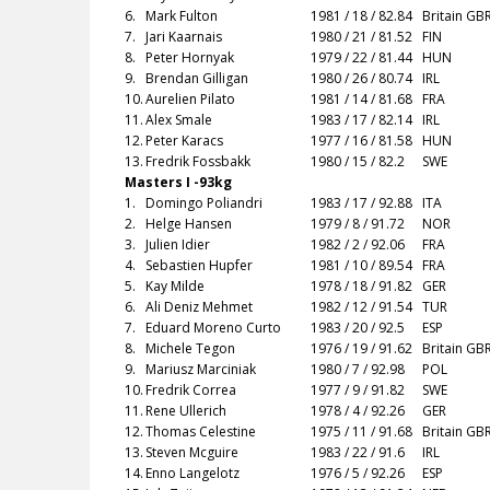
6.
Mark Fulton
1981 / 18 / 82.84
Britain GB
7.
Jari Kaarnais
1980 / 21 / 81.52
FIN
8.
Peter Hornyak
1979 / 22 / 81.44
HUN
9.
Brendan Gilligan
1980 / 26 / 80.74
IRL
10.
Aurelien Pilato
1981 / 14 / 81.68
FRA
11.
Alex Smale
1983 / 17 / 82.14
IRL
12.
Peter Karacs
1977 / 16 / 81.58
HUN
13.
Fredrik Fossbakk
1980 / 15 / 82.2
SWE
Masters I -93kg
1.
Domingo Poliandri
1983 / 17 / 92.88
ITA
2.
Helge Hansen
1979 / 8 / 91.72
NOR
3.
Julien Idier
1982 / 2 / 92.06
FRA
4.
Sebastien Hupfer
1981 / 10 / 89.54
FRA
5.
Kay Milde
1978 / 18 / 91.82
GER
6.
Ali Deniz Mehmet
1982 / 12 / 91.54
TUR
7.
Eduard Moreno Curto
1983 / 20 / 92.5
ESP
8.
Michele Tegon
1976 / 19 / 91.62
Britain GB
9.
Mariusz Marciniak
1980 / 7 / 92.98
POL
10.
Fredrik Correa
1977 / 9 / 91.82
SWE
11.
Rene Ullerich
1978 / 4 / 92.26
GER
12.
Thomas Celestine
1975 / 11 / 91.68
Britain GB
13.
Steven Mcguire
1983 / 22 / 91.6
IRL
14.
Enno Langelotz
1976 / 5 / 92.26
ESP