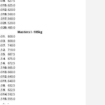
.0
9.
627.5
.0
15.
625.0
.0
12.
620.0
.0
19.
560.0
.0
17.
560.0
.0
21.
520.0
.0
20.
485.0
Masters I -105kg
.0
1.
800.0
.0
3.
800.0
.0
7.
740.0
.5
2.
710.0
.0
5.
687.5
.5
4.
675.0
.5
6.
672.5
.5
10.
665.0
.0
13.
660.0
.0
12.
640.0
.0
11.
640.0
.0
8.
632.5
.5
9.
622.5
.0
14.
592.5
.5
15.
555.0
-
-