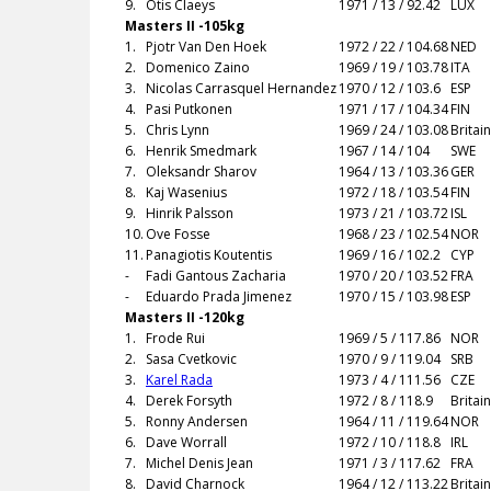
9.
Otis Claeys
1971 / 13 / 92.42
LUX
Masters II -105kg
1.
Pjotr Van Den Hoek
1972 / 22 / 104.68
NED
2.
Domenico Zaino
1969 / 19 / 103.78
ITA
3.
Nicolas Carrasquel Hernandez
1970 / 12 / 103.6
ESP
4.
Pasi Putkonen
1971 / 17 / 104.34
FIN
5.
Chris Lynn
1969 / 24 / 103.08
Britai
6.
Henrik Smedmark
1967 / 14 / 104
SWE
7.
Oleksandr Sharov
1964 / 13 / 103.36
GER
8.
Kaj Wasenius
1972 / 18 / 103.54
FIN
9.
Hinrik Palsson
1973 / 21 / 103.72
ISL
10.
Ove Fosse
1968 / 23 / 102.54
NOR
11.
Panagiotis Koutentis
1969 / 16 / 102.2
CYP
-
Fadi Gantous Zacharia
1970 / 20 / 103.52
FRA
-
Eduardo Prada Jimenez
1970 / 15 / 103.98
ESP
Masters II -120kg
1.
Frode Rui
1969 / 5 / 117.86
NOR
2.
Sasa Cvetkovic
1970 / 9 / 119.04
SRB
3.
Karel Rada
1973 / 4 / 111.56
CZE
4.
Derek Forsyth
1972 / 8 / 118.9
Britai
5.
Ronny Andersen
1964 / 11 / 119.64
NOR
6.
Dave Worrall
1972 / 10 / 118.8
IRL
7.
Michel Denis Jean
1971 / 3 / 117.62
FRA
8.
David Charnock
1964 / 12 / 113.22
Britai