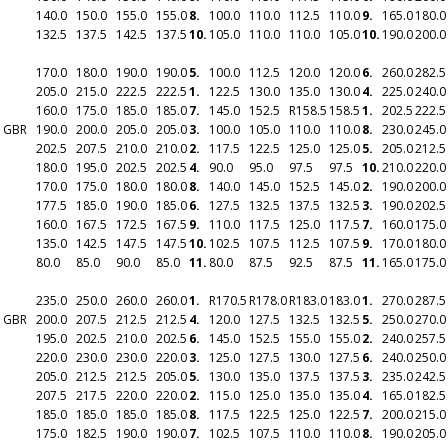
140.0
150.0
155.0
155.0
8.
100.0
110.0
112.5
110.0
9.
165.0
180.0
132.5
137.5
142.5
137.5
10.
105.0
110.0
110.0
105.0
10.
190.0
200.0
170.0
180.0
190.0
190.0
5.
100.0
112.5
120.0
120.0
6.
260.0
282.5
205.0
215.0
222.5
222.5
1.
122.5
130.0
135.0
130.0
4.
225.0
240.0
160.0
175.0
185.0
185.0
7.
145.0
152.5
R
158.5
158.5
1.
202.5
222.5
n GBR
190.0
200.0
205.0
205.0
3.
100.0
105.0
110.0
110.0
8.
230.0
245.0
202.5
207.5
210.0
210.0
2.
117.5
122.5
125.0
125.0
5.
205.0
212.5
180.0
195.0
202.5
202.5
4.
90.0
95.0
97.5
97.5
10.
210.0
220.0
170.0
175.0
180.0
180.0
8.
140.0
145.0
152.5
145.0
2.
190.0
200.0
177.5
185.0
190.0
185.0
6.
127.5
132.5
137.5
132.5
3.
190.0
202.5
160.0
167.5
172.5
167.5
9.
110.0
117.5
125.0
117.5
7.
160.0
175.0
135.0
142.5
147.5
147.5
10.
102.5
107.5
112.5
107.5
9.
170.0
180.0
80.0
85.0
90.0
85.0
11.
80.0
87.5
92.5
87.5
11.
165.0
175.0
235.0
250.0
260.0
260.0
1.
R
170.5
R
178.0
R
183.0
183.0
1.
270.0
287.5
n GBR
200.0
207.5
212.5
212.5
4.
120.0
127.5
132.5
132.5
5.
250.0
270.0
195.0
202.5
210.0
202.5
6.
145.0
152.5
155.0
155.0
2.
240.0
257.5
220.0
230.0
230.0
220.0
3.
125.0
127.5
130.0
127.5
6.
240.0
250.0
205.0
212.5
212.5
205.0
5.
130.0
135.0
137.5
137.5
3.
235.0
242.5
207.5
217.5
220.0
220.0
2.
115.0
125.0
135.0
135.0
4.
165.0
182.5
185.0
185.0
185.0
185.0
8.
117.5
122.5
125.0
122.5
7.
200.0
215.0
175.0
182.5
190.0
190.0
7.
102.5
107.5
110.0
110.0
8.
190.0
205.0