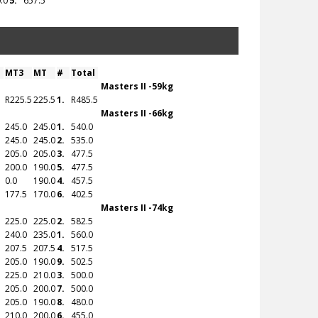
.0
5.
657.5
MT3
MT
#
Total
Masters II -59kg
R
225.5
225.5
1.
R
485.5
Masters II -66kg
245.0
245.0
1.
540.0
245.0
245.0
2.
535.0
205.0
205.0
3.
477.5
200.0
190.0
5.
477.5
0.0
190.0
4.
457.5
177.5
170.0
6.
402.5
Masters II -74kg
225.0
225.0
2.
582.5
240.0
235.0
1.
560.0
207.5
207.5
4.
517.5
205.0
190.0
9.
502.5
225.0
210.0
3.
500.0
205.0
200.0
7.
500.0
205.0
190.0
8.
480.0
210.0
200.0
6.
455.0