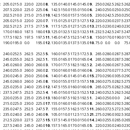
R
205.0
215.0
220.0
220.0
8.
135.0
140.0
145.0
145.0
9.
250.0
262.5
262.5
262
207.5
220.0
225.0
225.0
6.
142.5
150.0
155.0
150.0
6.
240.0
250.0
250.0
250
202.5
210.0
215.0
215.0
10.
142.5
150.0
157.5
150.0
5.
230.0
242.5
250.0
250
205.0
215.0
220.0
220.0
7.
115.0
125.0
127.5
127.5
12.
220.0
230.0
237.5
237
202.5
212.5
217.5
217.5
9.
117.5
125.0
127.5
125.0
13.
215.0
230.0
240.0
230
170.0
180.0
187.5
180.0
13.
125.0
132.5
132.5
132.5
11.
232.5
242.5
247.5
247
177.5
192.5
197.5
197.5
11.
145.0
147.5
152.5
147.5
8.
150.0
170.0
190.0
170
190.0
195.0
0.0
195.0
12.
130.0
135.0
137.5
135.0
10.
75.0
0.0
0.0
75.
240.0
252.5
262.5
252.5
5.
160.0
167.5
172.5
172.5
3.
265.0
280.0
287.5
287
245.0
255.0
262.5
262.5
1.
155.0
165.0
170.0
165.0
4.
265.0
280.0
287.5
280
245.0
260.0
260.0
260.0
3.
170.0
177.5
182.5
182.5
2.
245.0
260.0
267.5
260
240.0
255.0
260.0
260.0
2.
150.0
160.0
165.0
160.0
6.
260.0
270.0
277.5
270
230.0
245.0
250.0
250.0
6.
140.0
145.0
145.0
145.0
15.
270.0
290.0
305.0
290
245.0
260.0
260.0
245.0
8.
150.0
155.0
157.5
157.5
10.
260.0
275.0
282.5
275
225.0
235.0
240.0
235.0
12.
147.5
155.0
160.0
160.0
9.
265.0
275.0
282.5
282
R
237.5
247.5
252.5
252.5
4.
145.0
150.0
152.5
152.5
12.
240.0
252.5
262.5
262
220.0
235.0
235.0
235.0
13.
180.0
187.5
192.5
192.5
1.
240.0
250.0
0.0
240
215.0
225.0
230.0
225.0
17.
155.0
160.0
165.0
160.0
8.
260.0
280.0
292.5
280
235.0
247.5
252.5
247.5
7.
155.0
157.5
162.5
157.5
11.
260.0
272.5
272.5
260
R
235.0
240.0
245.0
240.0
9.
105.0
110.0
112.5
112.5
21.
275.0
290.0
302.5
302
212.5
220.0
227.5
227.5
15.
137.5
145.0
150.0
150.0
14.
240.0
255.0
265.0
265
227.5
240.0
245.0
240.0
10.
157.5
165.0
170.0
165.0
5.
220.0
230.0
240.0
230