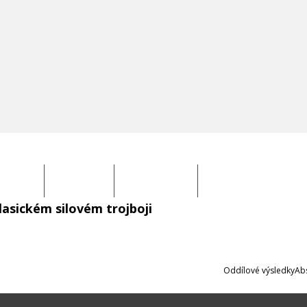
EKORDY
SOUTĚŽÍCÍ
KOMISE ČSST
PARA POWERLIFING
asickém silovém trojboji
Oddílové výsledky
Abs