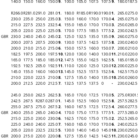
140.0
150.0
160.0
150.0
9.
100.0
105.0
107.5
107.5
9.
180.0
187.5
R
266.0
R
281.0
291.0
281.0
1.
180.0
R
185.0
R
190.0
190.0
1.
265.0
275.0
230.0
235.0
250.0
235.0
3.
150.0
160.0
170.0
170.0
4.
265.0
275.0
215.0
227.5
232.5
232.5
4.
155.0
165.0
170.0
170.0
3.
250.0
265.0
205.0
220.0
225.0
225.0
5.
170.0
177.5
185.5
177.5
2.
230.0
242.5
n GBR
230.0
240.0
245.0
245.0
2.
125.0
132.5
135.0
135.0
9.
260.0
275.0
200.0
207.5
207.5
200.0
9.
130.0
137.5
142.5
137.5
8.
230.0
240.0
200.0
210.0
215.0
215.0
6.
150.0
157.5
160.0
150.0
7.
200.0
210.0
182.5
197.5
200.0
197.5
10.
120.0
130.0
140.0
130.0
11.
210.0
220.0
165.0
177.5
185.0
185.0
12.
147.5
155.0
162.5
162.5
5.
185.0
195.0
192.5
192.5
205.0
192.5
11.
110.0
120.0
125.0
120.0
12.
200.0
225.0
145.0
155.0
160.0
160.0
13.
145.0
152.5
157.5
152.5
6.
162.5
175.0
210.0
220.0
222.5
210.0
8.
127.5
135.0
140.0
135.0
10.
250.0
260.0
200.0
212.5
220.0
212.5
7.
132.5
137.5
137.5
0
-
230.0
242.5
245.0
250.0
262.5
262.5
3.
165.0
170.0
172.5
170.0
5.
275.0
R
301.
242.5
267.5
R
287.0
287.0
1.
145.0
152.5
160.0
152.5
8.
257.5
282.5
255.0
267.5
275.0
267.5
2.
160.0
167.5
172.5
172.5
4.
260.0
277.5
n GBR
240.0
255.0
265.0
240.0
4.
170.0
175.0
177.5
177.5
1.
277.5
285.0
215.0
225.0
230.0
230.0
6.
162.5
170.0
175.0
175.0
2.
252.5
265.0
225.0
240.0
240.0
225.0
7.
160.0
165.0
170.0
170.0
6.
240.0
252.5
205.0
220.0
232.5
232.5
5.
130.0
140.0
145.0
145.0
10.
230.0
250.0
n GBR
200.0
215.0
220.0
220.0
8.
127.5
135.0
142.5
142.5
11.
230.0
245.0