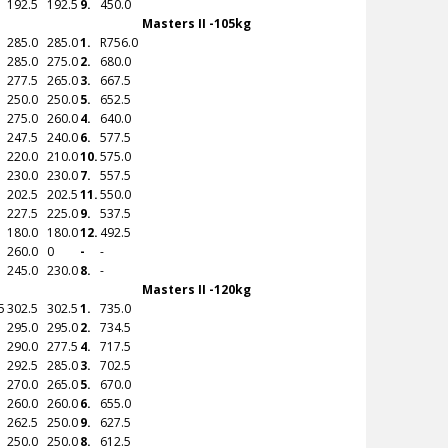
192.5
192.5
9.
450.0
Masters II -105kg
285.0
285.0
1.
R
756.0
285.0
275.0
2.
680.0
277.5
265.0
3.
667.5
250.0
250.0
5.
652.5
275.0
260.0
4.
640.0
247.5
240.0
6.
577.5
220.0
210.0
10.
575.0
230.0
230.0
7.
557.5
202.5
202.5
11.
550.0
227.5
225.0
9.
537.5
180.0
180.0
12.
492.5
260.0
0
-
-
245.0
230.0
8.
-
Masters II -120kg
5
302.5
302.5
1.
735.0
295.0
295.0
2.
734.5
290.0
277.5
4.
717.5
292.5
285.0
3.
702.5
270.0
265.0
5.
670.0
260.0
260.0
6.
655.0
262.5
250.0
9.
627.5
250.0
250.0
8.
612.5