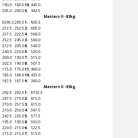
190.0
180.0
10.
445.0
205.0
200.0
5.
442.5
Masters II -83kg
R
295.5
295.5
1.
605.5
252.5
252.5
2.
605.0
227.5
222.5
4.
566.0
252.5
245.0
3.
560.0
212.5
205.0
6.
540.0
240.0
220.0
5.
520.0
200.0
190.0
7.
515.0
202.5
190.0
8.
507.5
175.0
175.0
11.
460.0
185.0
180.0
10.
435.0
187.5
187.5
9.
360.0
Masters II -93kg
292.5
292.5
1.
R
735.5
287.5
270.0
2.
615.0
270.0
257.5
3.
615.0
270.0
250.0
4.
597.5
242.5
235.0
5.
577.5
195.0
195.0
8.
550.0
220.0
215.0
6.
522.5
215.0
215.0
7.
515.0