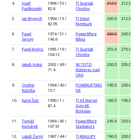
4.
Josef
1996 / 53 /
TJ Spartak
212.5
212.5
22
Pavlikovský
82.6
Chodov
5.
Jan Brynych
1994 / 13 /
TJ Sokol
200.0
212.5
22
82.95
Nymburk
6.
Pavel
1974 / 51 /
Powerlifting
260.0
260.0
27
Syrový
146.6
Bílina
7.
Pavel Krejča
1995 / 19 /
TJ Spartak
255.0
270.0
27
104.12
Chodov
8.
Jakub Joska
2002 / 49 /
SK TOTZI
200.0
205.0
21
71.4
Klášterec nad
Ohří
9.
Ondřej
1994 / 40 /
POWERLIFTING
190.0
200.0
20
Růžička
73.1
DK
10.
Karel Šulc
1990 / 1 /
TJ AŠ Marvel
180.0
190.0
19
87.4
Gym Ml.
Boleslav
11.
Tomáš
1994 / 45 /
Powerlifting
245.0
250.0
Komárek
107.91
Gladiators
12.
Lukáš Černý
1987 / 44 /
TJ KRALUPY
190.0
200.0
20