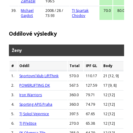
Zamazal
106.5
39.
Michael
2008 / 28 /
TJ Spartak
70.0
80.0
9
Gajdoš
73.93
Chodov
Oddílové výsledky
Ženy
#
Oddíl
Total
IPF GL
Body
1.
Sportovní klub LiftThink
570.0
110.17
21 [12, 9]
2.
POWERLIFTING DK
567.5
127.59
17 [9, 8]
3.
Iron Warriors
360.0
79.71
12 [12]
4.
Sporting APIS Praha
360.0
74.79
12 [12]
5.
TJ Sokol Vejprnice
397.5
67.65
12 [12]
6.
TJ Přeštice
270.0
65.38
12 [12]
7.
SK Olympia Zlín
255.0
64.79
12 [12]