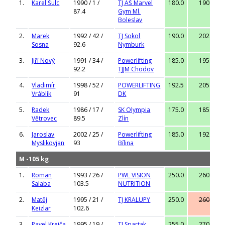
1.
Karel Šulc
1990 / 1 /
TJ AŠ Marvel
180.0
190.0
87.4
Gym Ml.
Boleslav
2.
Marek
1992 / 42 /
TJ Sokol
190.0
202.5
Sosna
92.6
Nymburk
3.
Jiří Nový
1991 / 34 /
Powerlifting
185.0
195.0
92.2
TJJM Chodov
4.
Vladimír
1998 / 52 /
POWERLIFTING
192.5
205.0
Vráblík
91
DK
5.
Radek
1986 / 17 /
SK Olympia
175.0
185.0
Větrovec
89.5
Zlín
6.
Jaroslav
2002 / 25 /
Powerlifting
185.0
192.5
Myslikovjan
93
Bílina
M -105 kg
1.
Roman
1993 / 26 /
PWL VISION
250.0
260.0
Salaba
103.5
NUTRITION
2.
Matěj
1995 / 21 /
TJ KRALUPY
250.0
260.0
Keizlar
102.6
3.
Pavel Krejča
1995 / 19 /
TJ Spartak
255.0
270.0