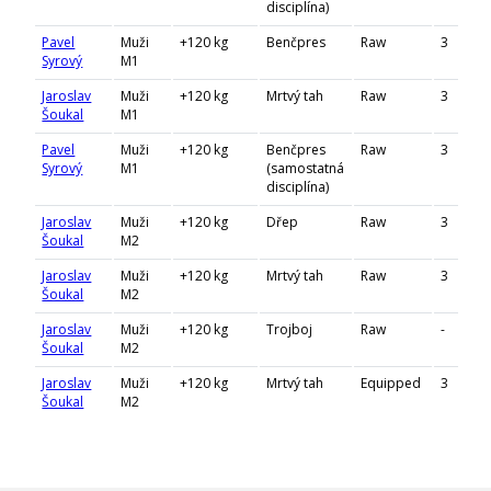
disciplína)
Pavel
Muži
+120 kg
Benčpres
Raw
3
Syrový
M1
Jaroslav
Muži
+120 kg
Mrtvý tah
Raw
3
Šoukal
M1
Pavel
Muži
+120 kg
Benčpres
Raw
3
Syrový
M1
(samostatná
disciplína)
Jaroslav
Muži
+120 kg
Dřep
Raw
3
Šoukal
M2
Jaroslav
Muži
+120 kg
Mrtvý tah
Raw
3
Šoukal
M2
Jaroslav
Muži
+120 kg
Trojboj
Raw
-
Šoukal
M2
Jaroslav
Muži
+120 kg
Mrtvý tah
Equipped
3
Šoukal
M2