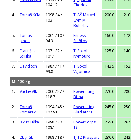
104.12
Chodov
4.
Tomáš Kůla
1998 / 4 /
TJ AŠ Marvel
200.0
210.0
103
Gym Ml.
Boleslav
5.
Tomáš
2001 / 10 /
Fitness
160.0
172.5
Janda
94.3
Staňkov
6.
František
1971 / 2 /
TJ Sokol
125.0
140.0
Střiska
101.1
Nymburk
7.
David Schill
1987 / 41 /
TJ Sokol
142.5
152.5
99.8
Vejprnice
M -120 kg
1.
Václav Vlk
2000 / 27 /
Powerlifting
270.0
280.0
118.7
Bílina
2.
Tomáš
1994 / 45 /
Powerlifting
245.0
250.0
Komárek
107.91
Gladiators
3.
Jakub Liška
1998 / 3 /
PowerCorps
255.0
267.5
108.1
TS
4.
Zbyněk
1998 / 18 /
TJ TZ Prosport
230.0
242.5