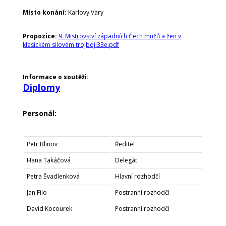
Místo konání:
Karlovy Vary
Propozice:
9. Mistrovství západních Čech mužů a žen v
klasickém silovém trojboji33e.pdf
Informace o soutěži:
Diplomy
Personál:
Petr Blinov
Ředitel
Hana Takáčová
Delegát
Petra Švadlenková
Hlavní rozhodčí
Jan Filo
Postranní rozhodčí
David Kocourek
Postranní rozhodčí