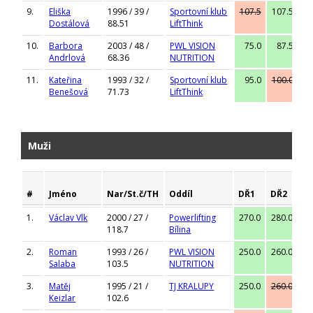
9.
Eliška
1996 / 39 /
Sportovní klub
107.5
107.5
11
Dostálová
88.51
LiftThink
10.
Barbora
2003 / 48 /
PWL VISION
75.0
87.5
9
Andrlová
68.36
NUTRITION
11.
Kateřina
1993 / 32 /
Sportovní klub
95.0
100.0
10
Benešová
71.73
LiftThink
Muži
#
Jméno
Nar/St.č/TH
Oddíl
DŘ1
DŘ2
D
1.
Václav Vlk
2000 / 27 /
Powerlifting
270.0
280.0
28
118.7
Bílina
2.
Roman
1993 / 26 /
PWL VISION
250.0
260.0
27
Salaba
103.5
NUTRITION
3.
Matěj
1995 / 21 /
TJ KRALUPY
250.0
260.0
26
Keizlar
102.6