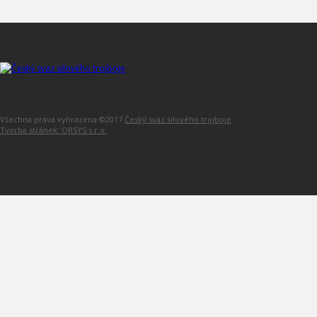
Všechna práva vyhrazena ©2017
Český svaz silového trojboje
Tvorba stránek: ORSYS s.r.o.