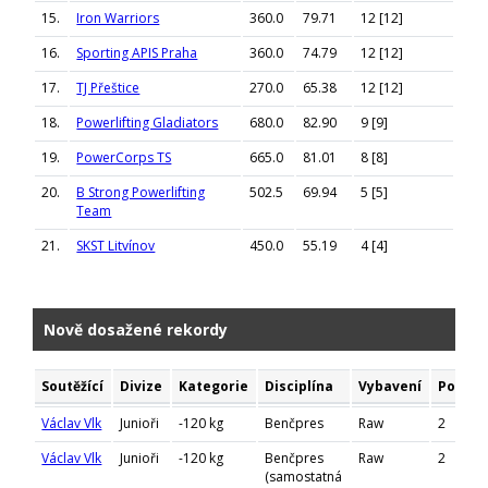
15.
Iron Warriors
360.0
79.71
12 [12]
16.
Sporting APIS Praha
360.0
74.79
12 [12]
17.
TJ Přeštice
270.0
65.38
12 [12]
18.
Powerlifting Gladiators
680.0
82.90
9 [9]
19.
PowerCorps TS
665.0
81.01
8 [8]
20.
B Strong Powerlifting
502.5
69.94
5 [5]
Team
21.
SKST Litvínov
450.0
55.19
4 [4]
Nově dosažené rekordy
Soutěžící
Divize
Kategorie
Disciplína
Vybavení
Pokus
Václav Vlk
Junioři
-120 kg
Benčpres
Raw
2
Václav Vlk
Junioři
-120 kg
Benčpres
Raw
2
(samostatná