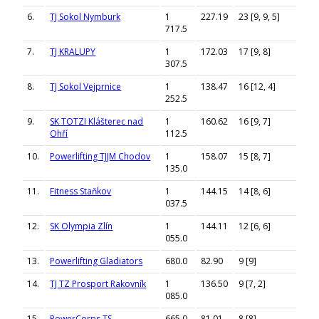
6.
TJ Sokol Nymburk
1
227.19
23 [9, 9, 5]
717.5
7.
TJ KRALUPY
1
172.03
17 [9, 8]
307.5
8.
TJ Sokol Vejprnice
1
138.47
16 [12, 4]
252.5
9.
SK TOTZI Klášterec nad
1
160.62
16 [9, 7]
Ohří
112.5
10.
Powerlifting TJJM Chodov
1
158.07
15 [8, 7]
135.0
11.
Fitness Staňkov
1
144.15
14 [8, 6]
037.5
12.
SK Olympia Zlín
1
144.11
12 [6, 6]
055.0
13.
Powerlifting Gladiators
680.0
82.90
9 [9]
14.
TJ TZ Prosport Rakovník
1
136.50
9 [7, 2]
085.0
15.
PowerCorps TS
665.0
81.01
8 [8]