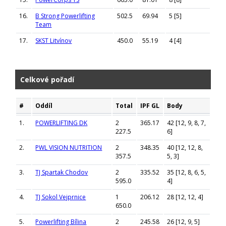
16.
B Strong Powerlifting
502.5
69.94
5 [5]
Team
17.
SKST Litvínov
450.0
55.19
4 [4]
Celkové pořadí
#
Oddíl
Total
IPF GL
Body
1.
POWERLIFTING DK
2
365.17
42 [12, 9, 8, 7,
227.5
6]
2.
PWL VISION NUTRITION
2
348.35
40 [12, 12, 8,
357.5
5, 3]
3.
TJ Spartak Chodov
2
335.52
35 [12, 8, 6, 5,
595.0
4]
4.
TJ Sokol Vejprnice
1
206.12
28 [12, 12, 4]
650.0
5.
Powerlifting Bílina
2
245.58
26 [12, 9, 5]