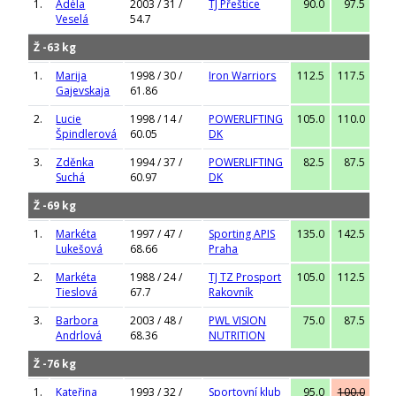
1.
Adéla
2003 / 31 /
TJ Přeštice
90.0
97.5
100
Veselá
54.7
Ž -63 kg
1.
Marija
1998 / 30 /
Iron Warriors
112.5
117.5
120
Gajevskaja
61.86
2.
Lucie
1998 / 14 /
POWERLIFTING
105.0
110.0
115
Špindlerová
60.05
DK
3.
Zděnka
1994 / 37 /
POWERLIFTING
82.5
87.5
90
Suchá
60.97
DK
Ž -69 kg
1.
Markéta
1997 / 47 /
Sporting APIS
135.0
142.5
145
Lukešová
68.66
Praha
2.
Markéta
1988 / 24 /
TJ TZ Prosport
105.0
112.5
120
Tieslová
67.7
Rakovník
3.
Barbora
2003 / 48 /
PWL VISION
75.0
87.5
95
Andrlová
68.36
NUTRITION
Ž -76 kg
1.
Kateřina
1993 / 32 /
Sportovní klub
95.0
100.0
100