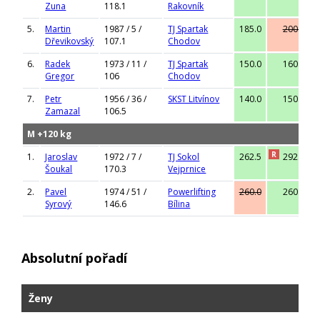
Zuna
118.1
Rakovník
5.
Martin
1987 / 5 /
TJ Spartak
185.0
200.0
Dřevikovský
107.1
Chodov
6.
Radek
1973 / 11 /
TJ Spartak
150.0
160.0
Gregor
106
Chodov
7.
Petr
1956 / 36 /
SKST Litvínov
140.0
150.0
Zamazal
106.5
M +120 kg
R
R
1.
Jaroslav
1972 / 7 /
TJ Sokol
262.5
292.5
Šoukal
170.3
Vejprnice
2.
Pavel
1974 / 51 /
Powerlifting
260.0
260.0
Syrový
146.6
Bílina
Absolutní pořadí
Ženy