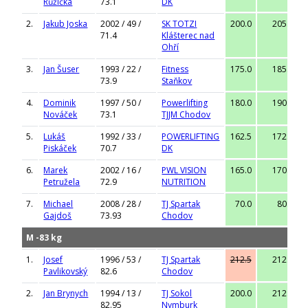
Růžička
73.1
DK
2.
Jakub Joska
2002 / 49 /
SK TOTZI
200.0
205.0
71.4
Klášterec nad
Ohří
3.
Jan Šuser
1993 / 22 /
Fitness
175.0
185.0
73.9
Staňkov
4.
Dominik
1997 / 50 /
Powerlifting
180.0
190.0
Nováček
73.1
TJJM Chodov
5.
Lukáš
1992 / 33 /
POWERLIFTING
162.5
172.5
Piskáček
70.7
DK
6.
Marek
2002 / 16 /
PWL VISION
165.0
170.0
Petružela
72.9
NUTRITION
7.
Michael
2008 / 28 /
TJ Spartak
70.0
80.0
Gajdoš
73.93
Chodov
M -83 kg
1.
Josef
1996 / 53 /
TJ Spartak
212.5
212.5
Pavlikovský
82.6
Chodov
2.
Jan Brynych
1994 / 13 /
TJ Sokol
200.0
212.5
82.95
Nymburk