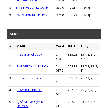
8.
TJ TZ Prosport Rakovník
330.0
69.11
9 [9]
9.
PWL VISION NUTRITION
270.0
56.23
8 [8]
Muži
#
Oddíl
Total
IPF GL
Body
1.
TJ Spartak Chodov
2
335.52
35 [12, 8, 6,
595.0
5, 4]
2.
PWL VISION NUTRITION
2
292.12
32 [12, 12, 5,
087.5
3]
3.
Powerlifting Bílina
2
245.58
26 [12, 9, 5]
106.0
4.
POWERLIFTING DK
1
237.58
25 [12, 7, 6]
660.0
5.
TJ AŠ Marvel Gym Ml.
1
228.01
23 [12, 7, 4]
Boleslav
712.5