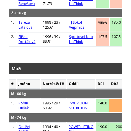
Benešová
71.73
LiftThink
Ž +84 kg
1.
Tereza
1998 / 23 /
TJ Sokol
135.0
135.0
145
Látalová
125.61
Vejprnice
2.
Eliška
1996 / 39 /
Sportovní klub
107.5
107.5
115
Dostálová
88.51
LiftThink
Muži
#
Jméno
Nar/St.č/TH
Oddíl
DŘ1
DŘ2
M -66 kg
1.
Robin
1995 / 29 /
PWL VISION
140.0
-
Hušek
63.92
NUTRITION
M -74 kg
1.
Ondřej
1994 / 40 /
POWERLIFTING
190.0
200.0