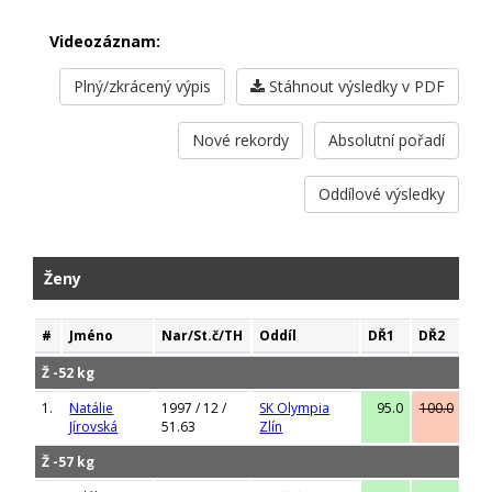
Videozáznam:
Plný/zkrácený výpis
Stáhnout výsledky v PDF
Nové rekordy
Absolutní pořadí
Oddílové výsledky
Ženy
#
Jméno
Nar/St.č/TH
Oddíl
DŘ1
DŘ2
DŘ
Ž -52 kg
1.
Natálie
1997 / 12 /
SK Olympia
95.0
100.0
100
Jírovská
51.63
Zlín
Ž -57 kg