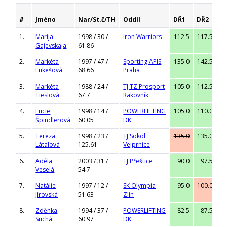
#
Jméno
Nar/St.č/TH
Oddíl
DŘ1
DŘ2
D
1.
Marija
1998 / 30 /
Iron Warriors
112.5
117.5
12
Gajevskaja
61.86
2.
Markéta
1997 / 47 /
Sporting APIS
135.0
142.5
14
Lukešová
68.66
Praha
3.
Markéta
1988 / 24 /
TJ TZ Prosport
105.0
112.5
12
Tieslová
67.7
Rakovník
4.
Lucie
1998 / 14 /
POWERLIFTING
105.0
110.0
11
Špindlerová
60.05
DK
5.
Tereza
1998 / 23 /
TJ Sokol
135.0
135.0
14
Látalová
125.61
Vejprnice
6.
Adéla
2003 / 31 /
TJ Přeštice
90.0
97.5
10
Veselá
54.7
7.
Natálie
1997 / 12 /
SK Olympia
95.0
100.0
10
Jírovská
51.63
Zlín
8.
Zděnka
1994 / 37 /
POWERLIFTING
82.5
87.5
9
Suchá
60.97
DK