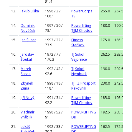
81.4
13.
Jakub Liška
1998 / 3 /
PowerCorps
255.0
267.5
27
108.1
TS
14.
Dominik
1997 / 50 /
Powerlifting
180.0
190.0
19
Nováček
73.1
TJJM Chodov
15.
Jan Šuser
1993 / 22 /
Fitness
175.0
185.0
19
73.9
Staňkov
16.
Jaroslav
1972 / 7 /
TJ Sokol
262.5
292.5
30
Šoukal
170.3
Vejprnice
17.
Marek
1992 / 42 /
TJ Sokol
190.0
202.5
21
Sosna
92.6
Nymburk
18.
Zbyněk
1998 / 18 /
TJ TZ Prosport
230.0
242.5
25
Zuna
118.1
Rakovník
19.
Jiří Nový
1991 / 34 /
Powerlifting
185.0
195.0
20
92.2
TJJM Chodov
20.
Vladimír
1998 / 52 /
POWERLIFTING
192.5
205.0
21
Vráblík
91
DK
21.
Lukáš
1992 / 33 /
POWERLIFTING
162.5
172.5
17
Piskáček
70.7
DK