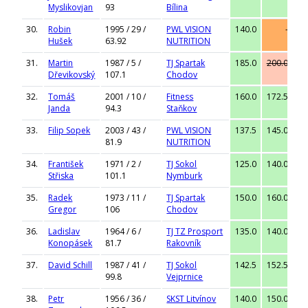
Myslikovjan
93
Bílina
30.
Robin
1995 / 29 /
PWL VISION
140.0
-
Hušek
63.92
NUTRITION
31.
Martin
1987 / 5 /
TJ Spartak
185.0
200.0
20
Dřevikovský
107.1
Chodov
32.
Tomáš
2001 / 10 /
Fitness
160.0
172.5
18
Janda
94.3
Staňkov
33.
Filip Sopek
2003 / 43 /
PWL VISION
137.5
145.0
15
81.9
NUTRITION
34.
František
1971 / 2 /
TJ Sokol
125.0
140.0
15
Střiska
101.1
Nymburk
35.
Radek
1973 / 11 /
TJ Spartak
150.0
160.0
17
Gregor
106
Chodov
36.
Ladislav
1964 / 6 /
TJ TZ Prosport
135.0
140.0
14
Konopásek
81.7
Rakovník
37.
David Schill
1987 / 41 /
TJ Sokol
142.5
152.5
16
99.8
Vejprnice
38.
Petr
1956 / 36 /
SKST Litvínov
140.0
150.0
16