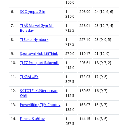
106.0
6.
SK Olympia Zlín
1
208.90
24 [12, 6, 6]
310.0
7.
TJ AŠ Marvel Gym Ml.
1
228.01
23 [12, 7, 4]
Boleslav
712.5
8.
TJ Sokol Nymburk
1
227.19
23 [9, 9, 5]
717.5
9.
Sportovní klub LiftThink
570.0
110.17
21 [12, 9]
10.
TJ TZ Prosport Rakovník
1
205.61
18 [9, 7, 2]
415.0
11.
TJ KRALUPY
1
172.03
17 [9, 8]
307.5
12.
SK TOTZI Klášterec nad
1
160.62
16 [9, 7]
Ohří
112.5
13.
Powerlifting TJJM Chodov
1
158.07
15 [8, 7]
135.0
14.
Fitness Staňkov
1
144.15
14 [8, 6]
037.5