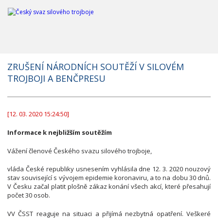
ZRUŠENÍ NÁRODNÍCH SOUTĚŽÍ V SILOVÉM
TROJBOJI A BENČPRESU
[12. 03. 2020 15:24:50]
Informace k nejbližším soutěžím
Vážení členové Českého svazu silového trojboje,
vláda České republiky usnesením vyhlásila dne 12. 3. 2020 nouzový
stav související s vývojem epidemie koronaviru, a to na dobu 30 dnů.
V Česku začal platit plošně zákaz konání všech akcí, které přesahují
počet 30 osob.
VV ČSST reaguje na situaci a přijímá nezbytná opatření. Veškeré