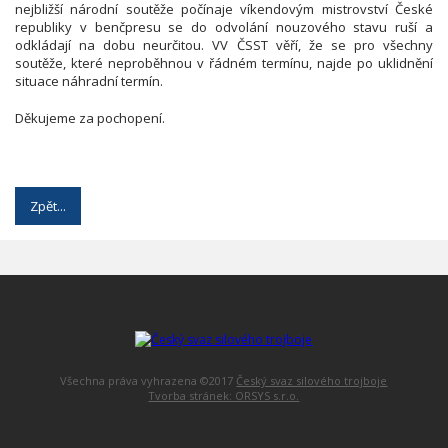
nejbližší národní soutěže počínaje víkendovým mistrovství České
republiky v benčpresu se do odvolání nouzového stavu ruší a
odkládají na dobu neurčitou. VV ČSST věří, že se pro všechny
soutěže, které neproběhnou v řádném termínu, najde po uklidnění
situace náhradní termín.
Děkujeme za pochopení.
Zpět...
Všechna práva vyhrazena ©2017
Český svaz silového trojboje
Tvorba stránek: ORSYS s.r.o.