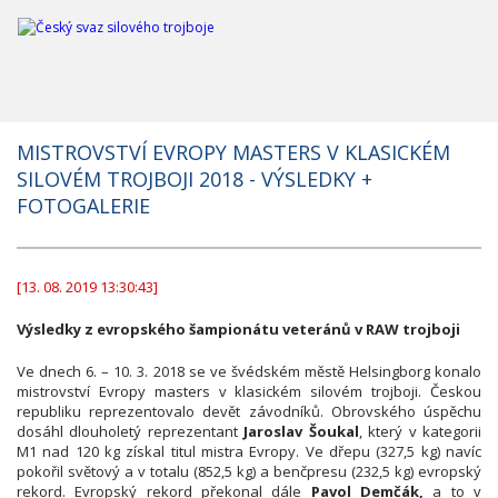
MISTROVSTVÍ EVROPY MASTERS V KLASICKÉM
SILOVÉM TROJBOJI 2018 - VÝSLEDKY +
FOTOGALERIE
[13. 08. 2019 13:30:43]
Výsledky z evropského šampionátu veteránů v RAW trojboji
Ve dnech 6. – 10. 3. 2018 se ve švédském městě Helsingborg konalo
mistrovství Evropy masters v klasickém silovém trojboji. Českou
republiku reprezentovalo devět závodníků. Obrovského úspěchu
dosáhl dlouholetý reprezentant
Jaroslav Šoukal
, který v kategorii
M1 nad 120 kg získal titul mistra Evropy. Ve dřepu (327,5 kg) navíc
pokořil světový a v totalu (852,5 kg) a benčpresu (232,5 kg) evropský
rekord. Evropský rekord překonal dále
Pavol Demčák,
a to v