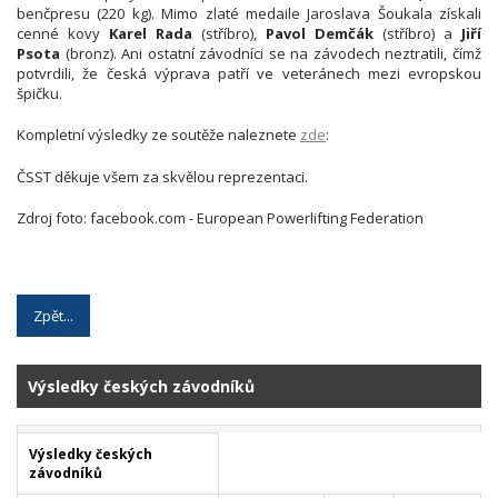
benčpresu (220 kg). Mimo zlaté medaile Jaroslava Šoukala získali
cenné kovy
Karel Rada
(stříbro),
Pavol Demčák
(stříbro) a
Jiří
Psota
(bronz). Ani ostatní závodníci se na závodech neztratili, čímž
potvrdili, že česká výprava patří ve veteránech mezi evropskou
špičku.
Kompletní výsledky ze soutěže naleznete
zde
:
ČSST děkuje všem za skvělou reprezentaci.
Zdroj foto: facebook.com - European Powerlifting Federation
Zpět...
Výsledky českých závodníků
Výsledky českých
závodníků