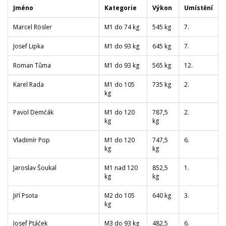
Jméno
Kategorie
Výkon
Umístění
Marcel Rösler
M1 do 74 kg
545 kg
7.
Josef Lipka
M1 do 93 kg
645 kg
7.
Roman Tůma
M1 do 93 kg
565 kg
12.
Karel Rada
M1 do 105
735 kg
2.
kg
Pavol Demčák
M1 do 120
787,5
2.
kg
kg
Vladimír Pop
M1 do 120
747,5
6.
kg
kg
Jaroslav Šoukal
M1 nad 120
852,5
1.
kg
kg
Jiří Psota
M2 do 105
640 kg
3.
kg
Josef Ptáček
M3 do 93 kg
482,5
6.