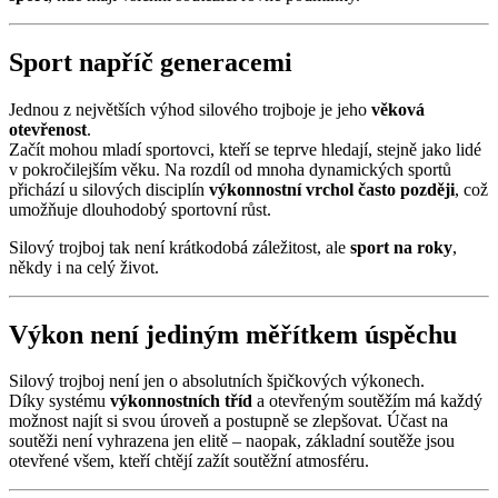
Sport napříč generacemi
Jednou z největších výhod silového trojboje je jeho
věková
otevřenost
.
Začít mohou mladí sportovci, kteří se teprve hledají, stejně jako lidé
v pokročilejším věku. Na rozdíl od mnoha dynamických sportů
přichází u silových disciplín
výkonnostní vrchol často později
, což
umožňuje dlouhodobý sportovní růst.
Silový trojboj tak není krátkodobá záležitost, ale
sport na roky
,
někdy i na celý život.
Výkon není jediným měřítkem úspěchu
Silový trojboj není jen o absolutních špičkových výkonech.
Díky systému
výkonnostních tříd
a otevřeným soutěžím má každý
možnost najít si svou úroveň a postupně se zlepšovat. Účast na
soutěži není vyhrazena jen elitě – naopak, základní soutěže jsou
otevřené všem, kteří chtějí zažít soutěžní atmosféru.