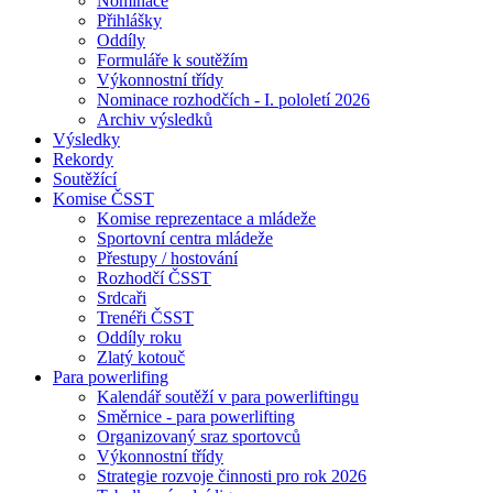
Nominace
Přihlášky
Oddíly
Formuláře k soutěžím
Výkonnostní třídy
Nominace rozhodčích - I. pololetí 2026
Archiv výsledků
Výsledky
Rekordy
Soutěžící
Komise ČSST
Komise reprezentace a mládeže
Sportovní centra mládeže
Přestupy / hostování
Rozhodčí ČSST
Srdcaři
Trenéři ČSST
Oddíly roku
Zlatý kotouč
Para powerlifing
Kalendář soutěží v para powerliftingu
Směrnice - para powerlifting
Organizovaný sraz sportovců
Výkonnostní třídy
Strategie rozvoje činnosti pro rok 2026