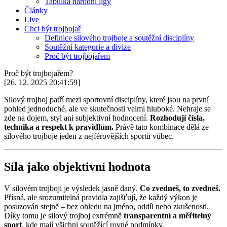
Tabulka národní ligy
Články
Live
Chci být trojbojař
Definice silového trojboje a soutěžní disciplíny
Soutěžní kategorie a divize
Proč být trojbojařem
Proč být trojbojařem?
[26. 12. 2025 20:41:59]
Silový trojboj patří mezi sportovní disciplíny, které jsou na první
pohled jednoduché, ale ve skutečnosti velmi hluboké. Nehraje se
zde na dojem, styl ani subjektivní hodnocení.
Rozhodují čísla,
technika a respekt k pravidlům.
Právě tato kombinace dělá ze
silového trojboje jeden z nejférovějších sportů vůbec.
Síla jako objektivní hodnota
V silovém trojboji je výsledek jasně daný.
Co zvedneš, to zvedneš.
Přísná, ale srozumitelná pravidla zajišťují, že každý výkon je
posuzován stejně – bez ohledu na jméno, oddíl nebo zkušenosti.
Díky tomu je silový trojboj extrémně
transparentní a měřitelný
sport
, kde mají všichni soutěžící rovné podmínky.