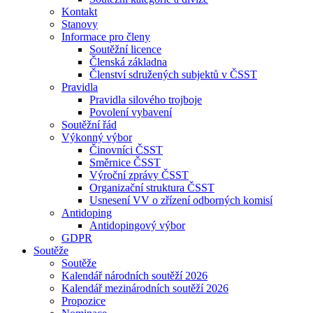
Kontakt
Stanovy
Informace pro členy
Soutěžní licence
Členská základna
Členství sdružených subjektů v ČSST
Pravidla
Pravidla silového trojboje
Povolení vybavení
Soutěžní řád
Výkonný výbor
Činovníci ČSST
Směrnice ČSST
Výroční zprávy ČSST
Organizační struktura ČSST
Usnesení VV o zřízení odborných komisí
Antidoping
Antidopingový výbor
GDPR
Soutěže
Soutěže
Kalendář národních soutěží 2026
Kalendář mezinárodních soutěží 2026
Propozice