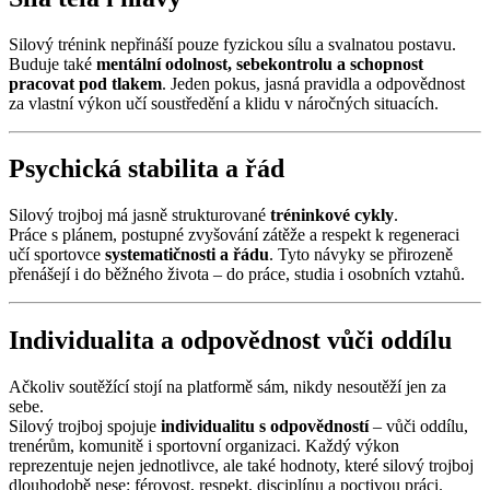
Silový trénink nepřináší pouze fyzickou sílu a svalnatou postavu.
Buduje také
mentální odolnost, sebekontrolu a schopnost
pracovat pod tlakem
. Jeden pokus, jasná pravidla a odpovědnost
za vlastní výkon učí soustředění a klidu v náročných situacích.
Psychická stabilita a řád
Silový trojboj má jasně strukturované
tréninkové cykly
.
Práce s plánem, postupné zvyšování zátěže a respekt k regeneraci
učí sportovce
systematičnosti a řádu
. Tyto návyky se přirozeně
přenášejí i do běžného života – do práce, studia i osobních vztahů.
Individualita a odpovědnost vůči oddílu
Ačkoliv soutěžící stojí na platformě sám, nikdy nesoutěží jen za
sebe.
Silový trojboj spojuje
individualitu s odpovědností
– vůči oddílu,
trenérům, komunitě i sportovní organizaci. Každý výkon
reprezentuje nejen jednotlivce, ale také hodnoty, které silový trojboj
dlouhodobě nese: férovost, respekt, disciplínu a poctivou práci.