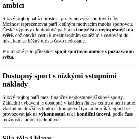
ambicí
Silový trojboj nabízí prostor i pro ty nejvyšší sportovní cíle.
Možnost reprezentovat patří k silným motivacím mnoha sportovců.
České výpravy dlouhodobě patří mezi
největší a nejúspěšnější na
světě
, což otevírá cestu k mezinárodním soutěžím a cestování do
míst, kam se běžný turista často nedostane.
Pro mnohé je to příležitost
spojit sportovní ambice s poznáváním
světa
.
Dostupný sport s nízkými vstupními
náklady
Silový trojboj patří mezi finančně nejdostupnější silové sporty.
Základní vybavení je dostupné v každém fitness centru a není nutné
vlastnit nejdražší techniku či komplexní tým odborníků. Sport lze
provozovat jak na
výkonnostní
, tak i
kondiční úrovni
, podle času,
možností a ambicí jednotlivce.
Síla těla i hlavy