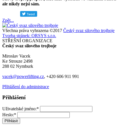
ale nikdy nejsi sám.
Zpět...
Všechna práva vyhrazena ©2017
Český svaz silového trojboje
Tvorba stránek: ORSYS s.r.o.
STŘEŠNÍ ORGANIZACE
Český svaz silového trojboje
Miroslav Vacek
Ke Strouze 2498
288 02 Nymburk
vacek@powerlifting.cz
, +420 606 911 991
Přihlášení do administrace
Přihlášení
Uživatelské jméno:*
Heslo:*