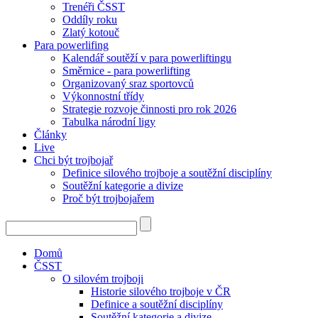
Trenéři ČSST
Oddíly roku
Zlatý kotouč
Para powerlifing
Kalendář soutěží v para powerliftingu
Směrnice - para powerlifting
Organizovaný sraz sportovců
Výkonnostní třídy
Strategie rozvoje činnosti pro rok 2026
Tabulka národní ligy
Články
Live
Chci být trojbojař
Definice silového trojboje a soutěžní disciplíny
Soutěžní kategorie a divize
Proč být trojbojařem
Domů
ČSST
O silovém trojboji
Historie silového trojboje v ČR
Definice a soutěžní disciplíny
Soutěžní kategorie a divize