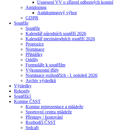
Usnesení VV o zřízení odborných komisí
Antidoping
Antidopingový výbor
GDPR
Soutěže
Soutěže
Kalendář národních soutěží 2026
Kalendář mezinárodních soutěží 2026
Propozice
Nominace
Přihlášky
Oddíly
Formuláře k soutěžím
Výkonnostní třídy
Nominace rozhodčích - I. pololetí 2026
Archiv výsledků
Výsledky
Rekordy
Soutěžící
Komise ČSST
Komise reprezentace a mládeže
Sportovní centra mládeže
Přestupy / hostování
Rozhodčí ČSST
Srdcaři