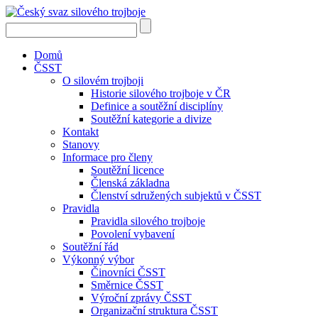
Domů
ČSST
O silovém trojboji
Historie silového trojboje v ČR
Definice a soutěžní disciplíny
Soutěžní kategorie a divize
Kontakt
Stanovy
Informace pro členy
Soutěžní licence
Členská základna
Členství sdružených subjektů v ČSST
Pravidla
Pravidla silového trojboje
Povolení vybavení
Soutěžní řád
Výkonný výbor
Činovníci ČSST
Směrnice ČSST
Výroční zprávy ČSST
Organizační struktura ČSST