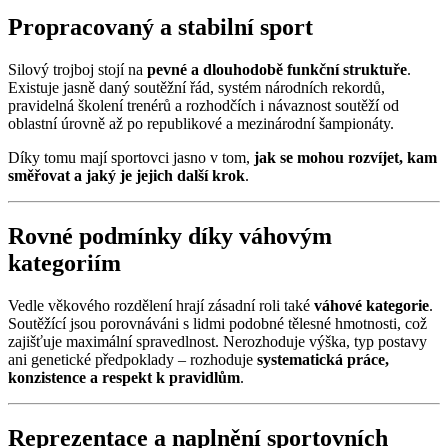
Propracovaný a stabilní sport
Silový trojboj stojí na
pevné a dlouhodobě funkční struktuře
.
Existuje jasně daný soutěžní řád, systém národních rekordů,
pravidelná školení trenérů a rozhodčích i návaznost soutěží od
oblastní úrovně až po republikové a mezinárodní šampionáty.
Díky tomu mají sportovci jasno v tom,
jak se mohou rozvíjet, kam
směřovat a jaký je jejich další krok
.
Rovné podmínky díky váhovým
kategoriím
Vedle věkového rozdělení hrají zásadní roli také
váhové kategorie
.
Soutěžící jsou porovnáváni s lidmi podobné tělesné hmotnosti, což
zajišťuje maximální spravedlnost. Nerozhoduje výška, typ postavy
ani genetické předpoklady – rozhoduje
systematická práce,
konzistence a respekt k pravidlům
.
Reprezentace a naplnění sportovních