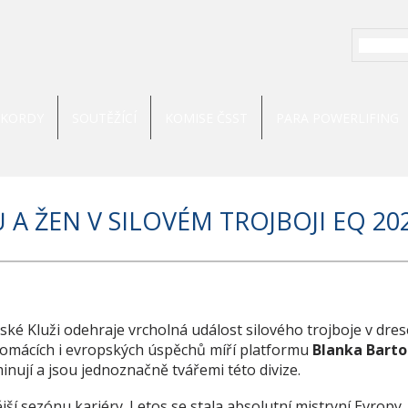
EKORDY
SOUTĚŽÍCÍ
KOMISE ČSST
PARA POWERLIFING
 A ŽEN V SILOVÉM TROJBOJI EQ 20
ské Kluži odehraje vrcholná událost silového trojboje v dres
 domácích i evropských úspěchů míří platformu
Blanka Bart
inují a jsou jednoznačně tvářemi této divize.
í sezónu kariéry. Letos se stala absolutní mistryní Evropy,