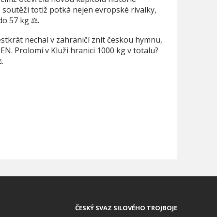
soutěži totiž potká nejen evropské rivalky,
do 57 kg ⚖️.
stkrát nechal v zahraničí znít českou hymnu,
EN. Prolomí v Kluži hranici 1000 kg v totalu?
.
ČESKÝ SVAZ SILOVÉHO TROJBOJE