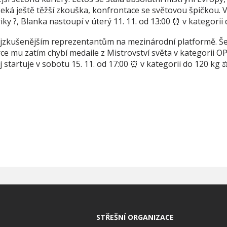
eká ještě těžší zkouška, konfrontace se světovou špičkou. V 
iky ?, Blanka nastoupí v úterý 11. 11. od 13:00 ⏰ v kategorii 
nejzkušenějším reprezentantům na mezinárodní platformě. Še
rce mu zatím chybí medaile z Mistrovství světa v kategorii OP
j startuje v sobotu 15. 11. od 17:00 ⏰ v kategorii do 120 kg ⚖️
STŘEŠNÍ ORGANIZACE