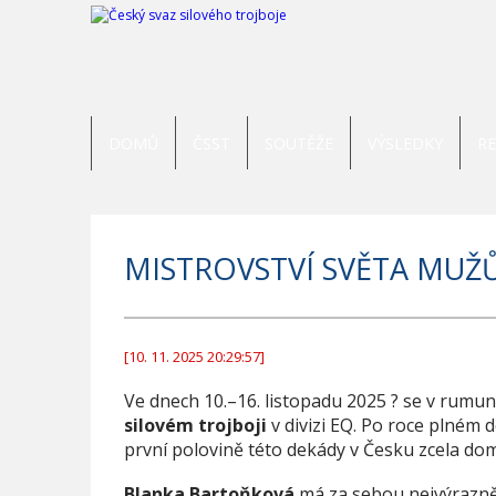
DOMŮ
ČSST
SOUTĚŽE
VÝSLEDKY
R
MISTROVSTVÍ SVĚTA MUŽŮ
[10. 11. 2025 20:29:57]
Ve dnech 10.–16. listopadu 2025 ? se v rumun
silovém trojboji
v divizi EQ. Po roce plném
první polovině této dekády v Česku zcela dom
Blanka Bartoňková
má za sebou nejvýraznějš