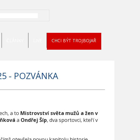
ČLÁNKY
LIVE
CHCI BÝT TROJBOJAŘ
25 - POZVÁNKA
ech, a to
Mistrovství světa mužů a žen v
oňková
a
Ondřej Šíp
, dva sportovci, kteří v
 čímž otevřela novou kapitolu historie