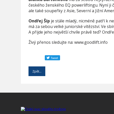
českého ženského EQ powerliftingu. Nyní ji č
ale také soupeřky z Asie, Severní a Jižní Amer
Ondřej Šíp
je stále mladý, nicméně patří k 
má za sebou velké juniorské vítězství. Ve sbí
A přijde jeho největší chvíle právě teď? Ondře
Živý přenos sledujte na: www.goodlift.info
Zpět...