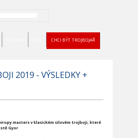
ČLÁNKY
LIVE
CHCI BÝT TROJBOJAŘ
JI 2019 - VÝSLEDKY +
vropy masters v klasickém silovém trojboji, které
ěstě Gyor