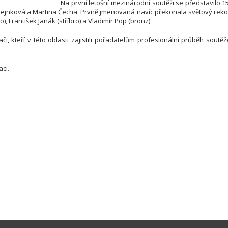
Na první letošní mezinárodní soutěži se představilo 
Mlejnková a Martina Čecha. Prvně jmenovaná navíc překonala světový reko
o), František Janák (stříbro) a Vladimír Pop (bronz).
i, kteří v této oblasti zajistili pořadatelům profesionální průběh soutěž
ci.