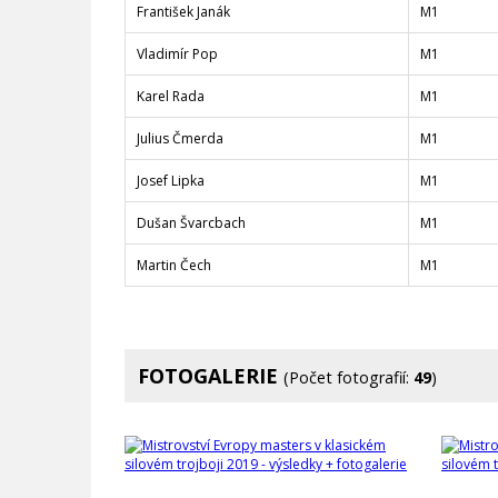
František Janák
M1
Vladimír Pop
M1
Karel Rada
M1
Julius Čmerda
M1
Josef Lipka
M1
Dušan Švarcbach
M1
Martin Čech
M1
FOTOGALERIE
(Počet fotografií:
49
)