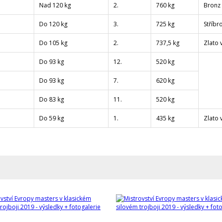
Nad 120 kg
2.
760 kg
Bronz 
Do 120 kg
3.
725 kg
Stříbr
Do 105 kg
2.
737,5 kg
Zlato 
Do 93 kg
12.
520 kg
Do 93 kg
7.
620 kg
Do 83 kg
11.
520 kg
Do 59 kg
1.
435 kg
Zlato 