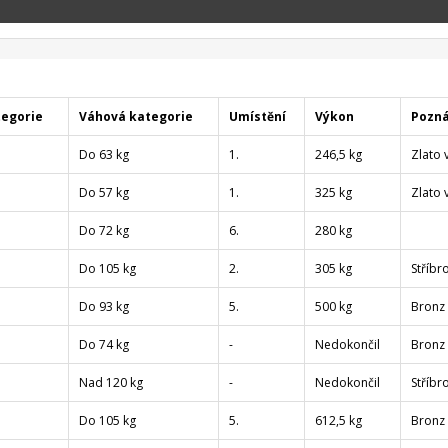
tegorie
Váhová kategorie
Umístění
Výkon
Pozn
Do 63 kg
1.
246,5 kg
Zlato 
Do 57 kg
1.
325 kg
Zlato 
Do 72 kg
6.
280 kg
Do 105 kg
2.
305 kg
Stříbr
Do 93 kg
5.
500 kg
Bronz
Do 74 kg
-
Nedokončil
Bronz
Nad 120 kg
-
Nedokončil
Stříbr
Do 105 kg
5.
612,5 kg
Bronz