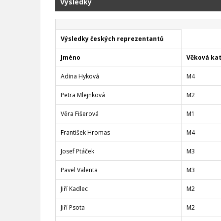
Výsledky
Výsledky českých reprezentantů
Jméno
Věková ka
Adina Hyková
M4
Petra Mlejnková
M2
Věra Fišerová
M1
František Hromas
M4
Josef Ptáček
M3
Pavel Valenta
M3
Jiří Kadlec
M2
Jiří Psota
M2