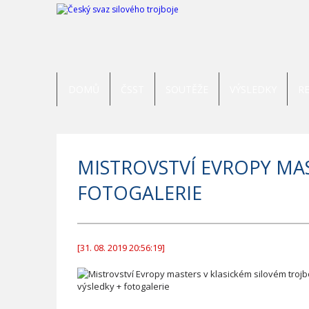
DOMŮ
ČSST
SOUTĚŽE
VÝSLEDKY
R
MISTROVSTVÍ EVROPY MAS
FOTOGALERIE
[31. 08. 2019 20:56:19]