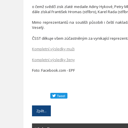
o čemž svědčí zisk zlaté medaile Adiny Hykové, Petry 
dále získal František Hromas (stříbro), Karel Rada (stříbr
Mimo reprezentantů na soutěži působili i čeští nakladač
Veselý.
ČSST děkuje všem zúčastněným za vynikající reprezenta
Kompletní výsledky muži
Kompletní výsledky ženy
Foto: Facebook.com - EPF
Zpět...